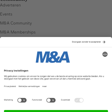
Adverteren
Events
M&A Community
M&A Memberships
League Tables
M&A Magazine
Partners
Service & Contact
Contact
FAQ
Werken bij ons
Privacy Policy