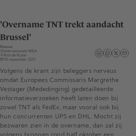
'Overname TNT trekt aandacht
Brussel'
Nieuws
Internationale M&A
Rick de Ruiter
30 september 2015
Volgens de krant zijn beleggers nerveus
omdat Europees Commissaris Margrethe
Vestager (Mededinging) gedetailleerde
informatieverzoeken heeft laten doen bij
zowel TNT als FedEx, maar vooral ook bij
hun concurrenten UPS en DHL. Mocht zij
bezwaren zien in de overname, dan zal zij
volgens bronnen rond half oktober een