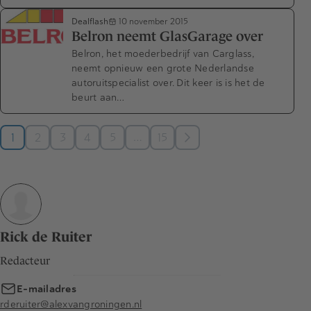
Dealflash
10 november 2015
Belron neemt GlasGarage over
Belron, het moederbedrijf van Carglass,
neemt opnieuw een grote Nederlandse
autoruitspecialist over. Dit keer is is het de
beurt aan…
…
1
2
3
4
5
15
Rick de Ruiter
Redacteur
E-mailadres
rderuiter@alexvangroningen.nl