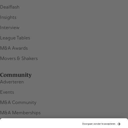
Dealflash
Insights
Interview
League Tables
M&A Awards
Movers & Shakers
Community
Adverteren
Events
M&A Community
M&A Memberships
League Tables