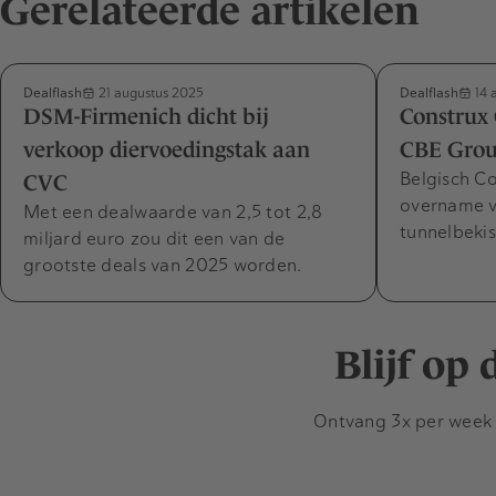
Gerelateerde artikelen
Dealflash
Dealflash
21 augustus 2025
14 
DSM-Firmenich dicht bij
Construx
verkoop diervoedingstak aan
CBE Grou
Belgisch Co
CVC
overname v
Met een dealwaarde van 2,5 tot 2,8
tunnelbekis
miljard euro zou dit een van de
grootste deals van 2025 worden.
Blijf op
Ontvang 3x per week d