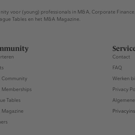
y voor (young) professionals in M&A, Corporate Finance, 
eague Tables en het M&A Magazine.
mmunity
Servic
rteren
Contact
ts
FAQ
 Community
Werken bi
 Memberships
Privacy Po
ue Tables
Algemene
 Magazine
Privacyins
ners