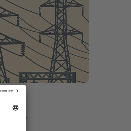
abinet. Maar
enneT
nair minister