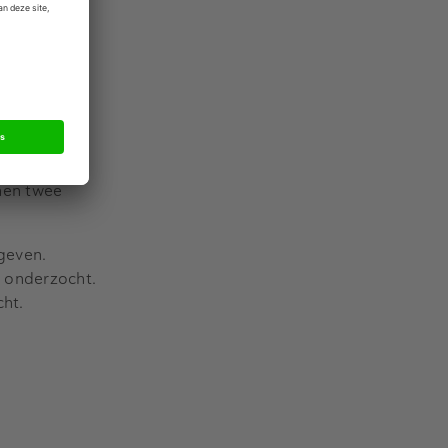
in gesprek
 bod deden,
prek met het
ereid om bij
nen twee
geven.
 onderzocht.
cht.