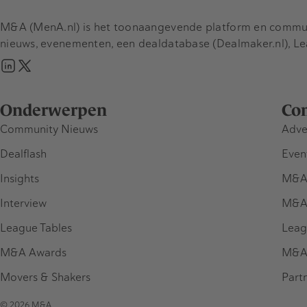
M&A (MenA.nl) is het toonaangevende platform en communit
nieuws, evenementen, een dealdatabase (Dealmaker.nl), L
Onderwerpen
Co
Community Nieuws
Adve
Dealflash
Even
Insights
M&A
Interview
M&A
League Tables
Leag
M&A Awards
M&A
Movers & Shakers
Part
© 2026 M&A