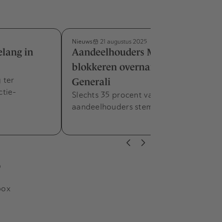
Nieuws
21 augustus 2025
elang in
Aandeelhouders Mediobanca
blokkeren overname Banca
 ter
Generali
ctie-
Slechts 35 procent van de
aandeelhouders stemde voor het plan.
s
box