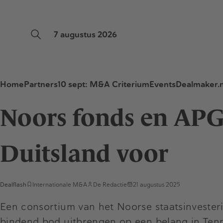
7 augustus 2026
Home
Partners
10 sept: M&A Criterium
Events
Dealmaker.n
Noors fonds en APG
Duitsland voor
Dealflash
Internationale M&A
De Redactie
21 augustus 2025
Een consortium van het Noorse staatsinveste
bindend bod uitbrengen op een belang in Tenn