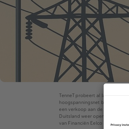
TenneT probeert al langer van 
hoogspanningsnet behoort niet t
een verkoop aan de Duitse ove
Duitsland weer open te liggen. N
van Financiën Eelco Heinen (VVD)