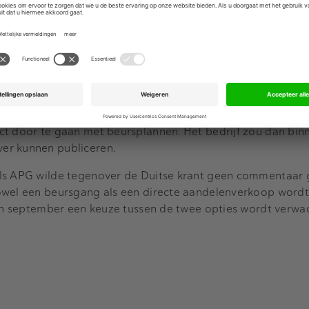
Advertentie
ieele Dagblad al dat alleen het consortium met APG nog 
 TenneT Duitsland. Andere investeerders die een voorlopig
ens Handelsblatt zijn de consortiumpartners ook nog in ges
t zich nog bij de twee zou kunnen aansluiten.
ptie zijn. Volgens Handelsblatt is TenneT Duitsland voorb
ct door te gaan met beursplannen. Het bedrijf zou dan bin
er kunnen publiceren.
ls APG wilde tegenover de Duitse krant geen commentaar 
owel een beursgang als een directe aandelenverkoop wordt
 in september een keuze tussen de twee opties wordt verwa