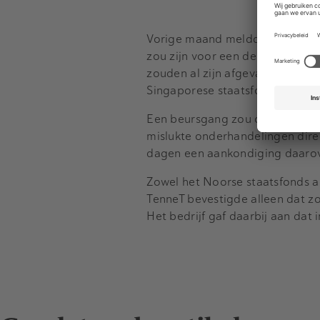
Vorige maand meldde Het Financ
zou zijn voor een deelneming in
zouden al zijn afgevallen. Volg
Singaporese staatsfonds GIC, da
Een beursgang zou ook nog een o
mislukte onderhandelingen dire
dagen een aankondiging daarov
Zowel het Noorse staatsfonds a
TenneT bevestigde alleen dat z
Het bedrijf gaf daarbij aan dat