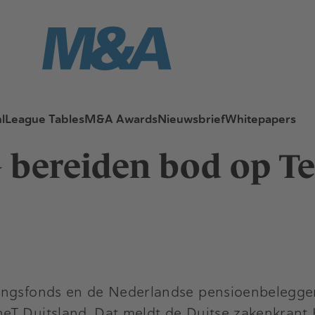
l
League Tables
M&A Awards
Nieuwsbrief
Whitepapers
 bereiden bod op T
ringsfonds en de Nederlandse pensioenbelegge
eT Duitsland. Dat meldt de Duitse zakenkrant 