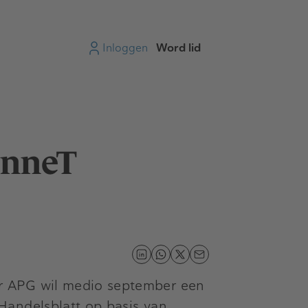
Inloggen
Word lid
enneT
r APG wil medio september een
Handelsblatt op basis van