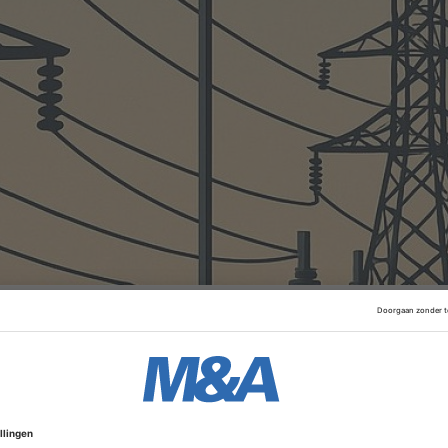
de Duitse tak af te komen. Het onderhouden van het Duitse
ot de taken van een Nederlands staatsbedrijf, vindt het k
rheid liep eerder spaak. Daardoor kwam de toekomst van T
a de zomer volgt waarschijnlijk een besluit, heeft demissio
 in juni laten weten.