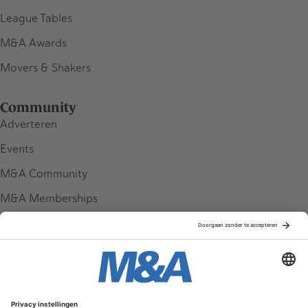
League Tables
M&A Awards
Movers & Shakers
Community
Adverteren
Events
M&A Community
M&A Memberships
League Tables
M&A Magazine
Partners