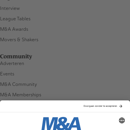
Interview
League Tables
M&A Awards
Movers & Shakers
Community
Adverteren
Events
M&A Community
M&A Memberships
League Tables
M&A Magazine
Partners