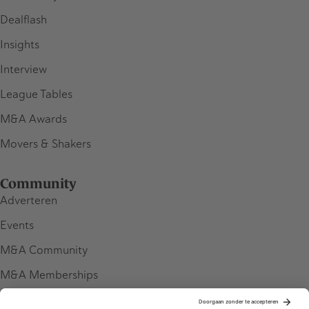
Dealflash
Insights
Interview
League Tables
M&A Awards
Movers & Shakers
Community
Adverteren
Events
M&A Community
M&A Memberships
League Tables