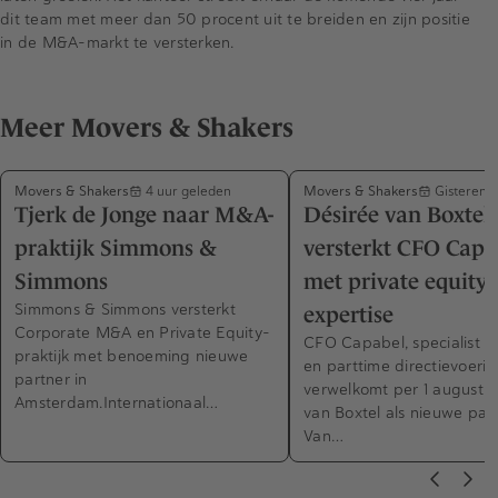
dit team met meer dan 50 procent uit te breiden en zijn positie
in de M&A-markt te versterken.
Meer Movers & Shakers
Movers & Shakers
Movers & Shakers
4 uur geleden
Gisteren 
Tjerk de Jonge naar M&A-
Désirée van Boxtel
praktijk Simmons &
versterkt CFO Capa
Simmons
met private equity-
Simmons & Simmons versterkt
expertise
Corporate M&A en Private Equity-
CFO Capabel, specialist in
praktijk met benoeming nieuwe
en parttime directievoerin
partner in
verwelkomt per 1 augustus
Amsterdam.Internationaal…
van Boxtel als nieuwe part
Van…