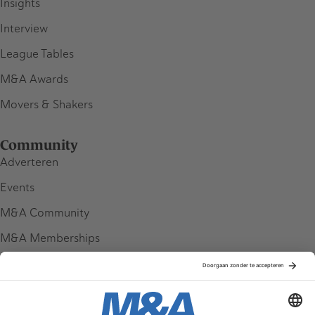
Insights
Interview
League Tables
M&A Awards
Movers & Shakers
Community
Adverteren
Events
M&A Community
M&A Memberships
League Tables
M&A Magazine
Partners