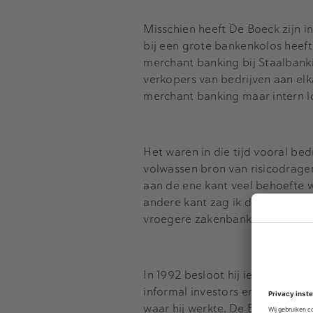
Misschien heeft De Boeck zijn i
bij een grote bankenkolos heeft
merchant banking bij Staalbanki
verkopers van bedrijven aan elk
merchant banking maar intern l
Het waren in die tijd vooral be
volwassen bron van risicodragen
aan de ene kant veel behoefte wa
andere kant zag ik dat veel mkb’
vroegere zakenbankier.
In 1992 besloot hij iets met d
informal investors en zette de i
waar hij werkte. De Boeck werd 