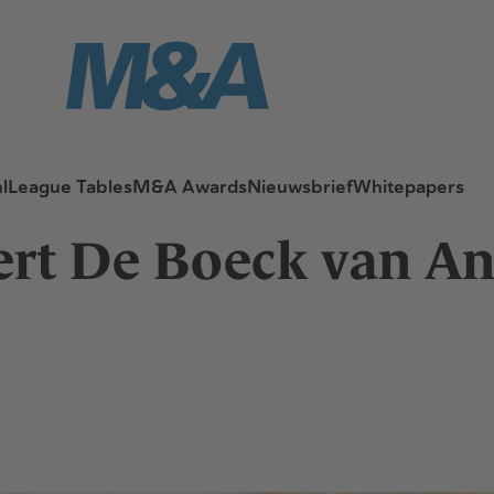
l
League Tables
M&A Awards
Nieuwsbrief
Whitepapers
ert De Boeck van An