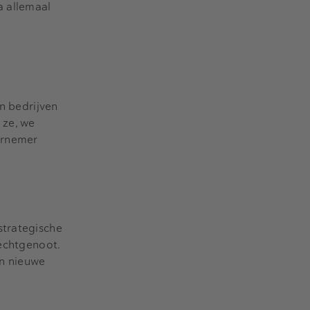
na allemaal
en bedrijven
 ze, we
dernemer
strategische
 echtgenoot.
en nieuwe