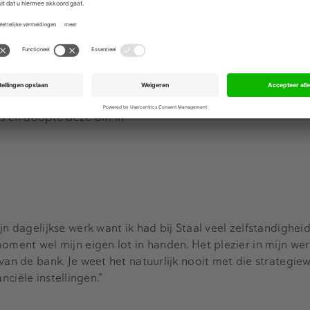
 directeursstoel - veilig op de pay roll van een bank - in o
zelf ook ondernemer. De Boeck verzelfstandigde via een ma
ie hij tot noch toe alleen bij anderen had gefaciliteerd - 
ers en doopte deze om in
n dagelijkse werk want ik had bij Staal veel zelfstandigheid,
oment wel mijn eigen lot in handen. Het plezier in mijn wer
van de bank. Je weet het natuurlijk nooit met die strategie
nanciële instellingen.”