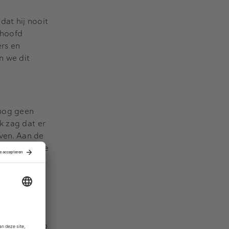
dat hij nooit
 hoofd
ers en
n we dit
 nog geen
k zag dat er
jven. Aan de
 verklaart de
 groep
private bank
ie in het mkb