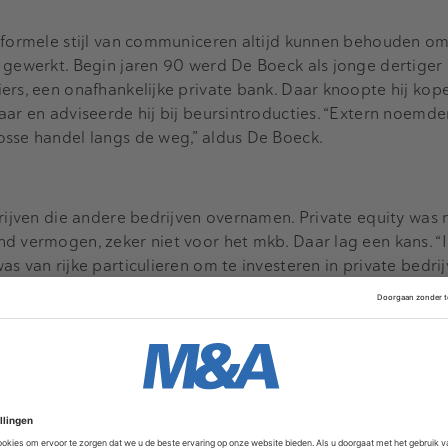
nformele stijl van communiceren altijd kunnen behouden om
 gewerkt. Begin jaren 90 werd De Boeck als jonge dertiger
ers, een onafhankelijke private bank. Daar knoopte hij kop
aar en adviseerde hij bij beursintroducties. “Extern noemde
osse handel langs de weg,” aldus De Boeck.
drijven die andere bedrijven overnamen. Private equity was
d vermogen, zeker niet voor het mkb. Daar lag een kans. “I
s van rijke particulieren om te investeren in private bedri
ers op zoek waren naar extra financiering - naast de bank,”
eze vraag-en-aanbod-behoefte te doen. Hij verzamelde een
nvesteringstak Staal Participaties op onder de vlag van de 
zo een van de eerste in Nederland die financiële participat