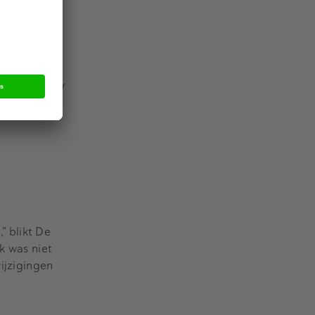
ndernemers
nagement buy
de
” blikt De
k was niet
wijzigingen