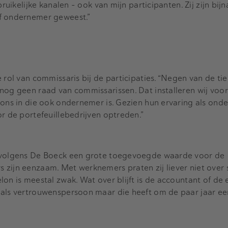
bruikelijke kanalen - ook van mijn participanten. Zij zijn bij
f ondernemer geweest.”
 rol van commissaris bij de participaties. “Negen van de ti
nog geen raad van commissarissen. Dat installeren wij voor
 ons in die ook ondernemer is. Gezien hun ervaring als on
or de portefeuillebedrijven optreden.”
t volgens De Boeck een grote toegevoegde waarde voor de
zijn eenzaam. Met werknemers praten zij liever niet over 
lon is meestal zwak. Wat over blijft is de accountant of de
 als vertrouwenspersoon maar die heeft om de paar jaar e