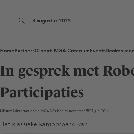
8 augustus 2026
Home
Partners
10 sept: M&A Criterium
Events
Dealmaker.n
In gesprek met Rob
Participaties
Nieuws
Internationale M&A
Ruben Munsterman
23 juni 2016
Het klassieke kantoorpand van