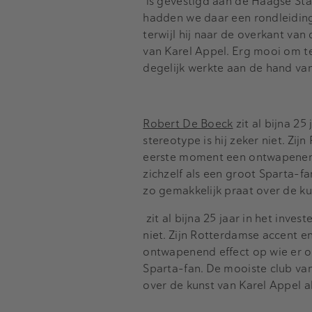
is gevestigd aan de Haagse S
hadden we daar een rondleidin
terwijl hij naar de overkant van
van Karel Appel. Erg mooi om te 
degelijk werkte aan de hand van
Robert De Boeck
zit al bijna 25
stereotype is hij zeker niet. Z
eerste moment een ontwapenend 
zichzelf als een groot Sparta-fa
zo gemakkelijk praat over de k
zit al bijna 25 jaar in het inve
niet. Zijn Rotterdamse accent 
ontwapenend effect op wie er oo
Sparta-fan. De mooiste club van 
over de kunst van Karel Appel 