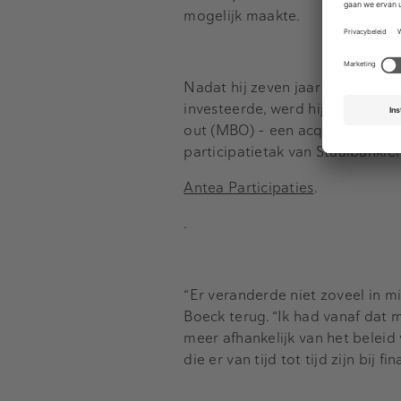
mogelijk maakte.
Nadat hij zeven jaar vanuit zijn
investeerde, werd hij in 1999 
out (MBO) - een acquisitievorm d
participatietak van Staalbanki
Antea Participaties
.
.
“Er veranderde niet zoveel in mij
Boeck terug. “Ik had vanaf dat m
meer afhankelijk van het beleid 
die er van tijd tot tijd zijn bij fi