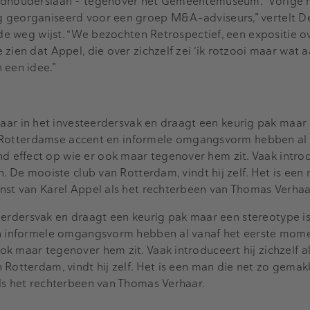
tadhouderslaan - tegenover het Gemeentemuseum. “Vorige
g georganiseerd voor een groep M&A-adviseurs,” vertelt D
 de weg wijst. “We bezochten Retrospectief, een expositie o
zien dat Appel, die over zichzelf zei ‘ik rotzooi maar wat aa
 een idee.”
 jaar in het investeerdersvak en draagt een keurig pak maar
ijn Rotterdamse accent en informele omgangsvorm hebben al
effect op wie er ook maar tegenover hem zit. Vaak introd
n. De mooiste club van Rotterdam, vindt hij zelf. Het is een
unst van Karel Appel als het rechterbeen van Thomas Verhaa
steerdersvak en draagt een keurig pak maar een stereotype is
en informele omgangsvorm hebben al vanaf het eerste mom
k maar tegenover hem zit. Vaak introduceert hij zichzelf a
Rotterdam, vindt hij zelf. Het is een man die net zo gemakk
als het rechterbeen van Thomas Verhaar.