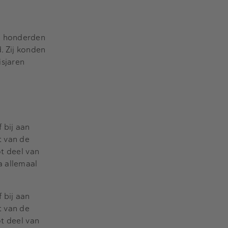
de honderden
. Zij konden
isjaren
f bij aan
t van de
ot deel van
na allemaal
f bij aan
t van de
ot deel van