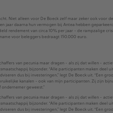
ht. Niet alleen voor De Boeck zelf maar zeker ook voor 
jftien jaar daarna hun vermogen bij Antea hebben geparkeerd
eld rendement van circa 10% per jaar - de rampzalige cris
ame voor beleggers bedraagt 150.000 euro.
chaffers van pecunia maar dragen - als zij dat willen - actie
smaatschappij bijzonder. “Alle participanten maken deel ui
viseren dus bij investeringen,” legt De Boeck uit. “Een gro
bruikelijke kanalen - ook van mijn participanten. Zij zijn bij
f ondernemer geweest.”
chaffers van pecunia maar dragen - als zij dat willen - actie
smaatschappij bijzonder. “Alle participanten maken deel ui
viseren dus bij investeringen,” legt De Boeck uit. “Een gro