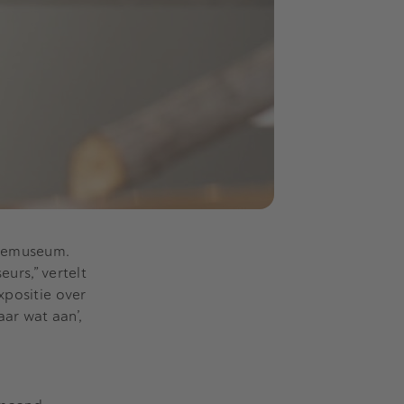
ntemuseum.
rs,” vertelt
xpositie over
aar wat aan’,