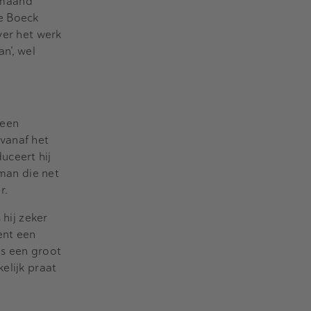
 maand
e Boeck
ver het werk
n’, wel
 een
 vanaf het
uceert hij
 man die net
r.
 hij zeker
ent een
ls een groot
elijk praat