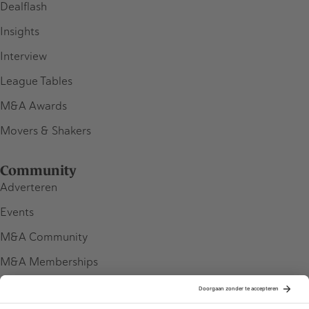
Dealflash
Insights
Interview
League Tables
M&A Awards
Movers & Shakers
Community
Adverteren
Events
M&A Community
M&A Memberships
League Tables