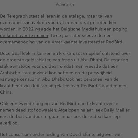
Advertentie
De Telegraph staat al jaren in de etalage, maar tal van
overnames sneuvelden voordat er een deal gesloten kon
worden. In 2022 waagde het Belgische Mediahuis een poging
de krant over te nemen
. Twee jaar later sneuvelde een
overnamepoging van de Amerikaanse investeerder RedBird
.
Deze deal leek in kannen en kruiken, tot er ophef ontstond over
de grootste geldschieter, een fonds uit Abu Dhabi. De regering
stak een stokje voor de deal, omdat men vreesde dat een
Arabische staat invloed kon hebben op de persvrijheid
vanwege censuur in Abu Dhabi. Ook het personeel van de
krant heeft zich kritisch uitgelaten over RedBird’s banden met
China.
Ook een tweede poging van RedBird om de krant over te
nemen deed stof opwaaien. Afgelopen najaar leek Daily Mail er
met de buit vandoor te gaan, maar ook deze deal kan liep
averij op.
Het consortium onder leiding van Dovid Efune, uitgever van