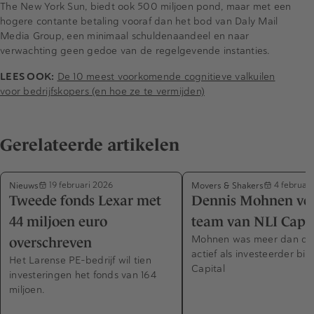
The New York Sun, biedt ook 500 miljoen pond, maar met een
hogere contante betaling vooraf dan het bod van Daly Mail
Media Group, een minimaal schuldenaandeel en naar
verwachting geen gedoe van de regelgevende instanties.
LEES OOK:
De 10 meest voorkomende cognitieve valkuilen
voor bedrijfskopers (en hoe ze te vermijden)
Gerelateerde artikelen
Nieuws
Movers & Shakers
19 februari 2026
4 februari
Tweede fonds Lexar met
Dennis Mohnen ver
44 miljoen euro
team van NLI Capit
Mohnen was meer dan der
overschreven
actief als investeerder bij
Het Larense PE-bedrijf wil tien
Capital
investeringen het fonds van 164
miljoen.