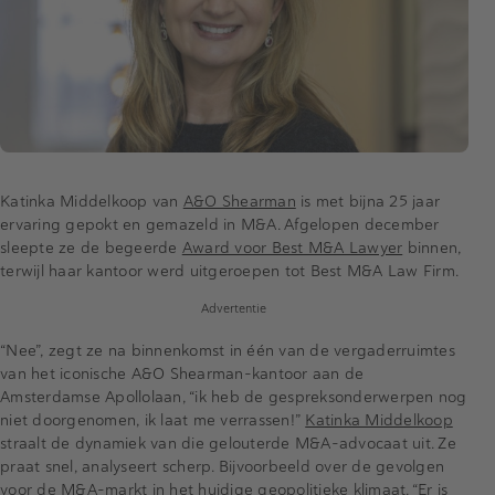
Katinka Middelkoop van
A&O Shearman
is met bijna 25 jaar
ervaring gepokt en gemazeld in M&A. Afgelopen december
sleepte ze de begeerde
Award voor Best M&A Lawyer
binnen,
terwijl haar kantoor werd uitgeroepen tot Best M&A Law Firm.
Advertentie
“Nee”, zegt ze na binnenkomst in één van de vergaderruimtes
van het iconische A&O Shearman-kantoor aan de
Amsterdamse Apollolaan, “ik heb de gespreksonderwerpen nog
niet doorgenomen, ik laat me verrassen!”
Katinka Middelkoop
straalt de dynamiek van die gelouterde M&A-advocaat uit. Ze
praat snel, analyseert scherp. Bijvoorbeeld over de gevolgen
voor de M&A-markt in het huidige geopolitieke klimaat. “Er is