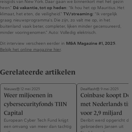
reisgids van New York. Daar gaan we binnenkort met het gezin
heen.”
Dé vakantie, tot op heden
: “Ik hou het op Mauritius. Het
klimaat, het eten, de veiligheid.”
TV/streaming
: “Ik vergelijk
graag nieuwsprogramma’s. Die zijn, zo valt me op, in het
buitenland vaak beter, completer, lijken minder gecensureerd,
minder vooringenomen.” Auto: Volledig elektrisch.
Dit interview verscheen eerder in
M&A Magazine #1, 2025
.
Bekijk het online magazine hier
.
Gerelateerde artikelen
Nieuws
Dealflash
12 mei 2025
9 mei 2025
Weer miljoenen in
Coinbase koopt Der
cybersecurityfonds TIIN
met Nederlands tin
Capital
voor 2,9 miljard
European Cyber Tech Fund krijgt
Deribit werd opgericht do
een omvang van meer dan tachtig
gebroeders Jansen uit