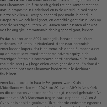
met Shearman: “De fusie heeft geleid tot een kantoor met een
unieke propositie in Nederland én in de wereld. In Nederland
zijn we als Allen & Overy al honderd jaar markt-leidend, in
Europa zijn we ook heel groot, en datzelfde gaat dus nu ook op
voor de Verenigde Staten. Wij kunnen onze cliënten alles wat
met belangrijke internationale deals gepaard gaat, bieden.”
En dat is zeker anno 2025 belangrijk, benadrukt ze. “Want
verkopers in Europa, in Nederland kijken naar potentiële
Amerikaanse kopers, dat is de trend. Als er een Europese asset
op de markt komt, wordt met name private equity in de
Verenigde Staten als interessante partij beschouwd. De bank
zoekt die partij, wij begeleiden vervolgens de deal. En door de
combinatie A&O met Shearman bieden wij alle denkbare
flexibiliteit.”
Amerika zit toch al in haar M&A-genen, want Katinka
Middelkoop werkte van 2006 tot 2011 voor A&O in New York
en die contacten van toen heeft ze altijd in stand gehouden. De
partner van A&O Shearman begon haar loopbaan bij Allen &
Overy en is er altijd gebleven. “Ik studeerde ondernemingsrecht