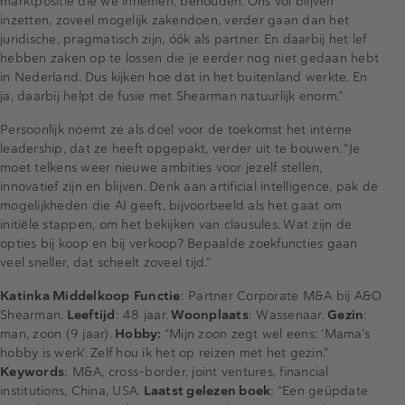
marktpositie die we innemen, behouden. Ons vol blijven
inzetten, zoveel mogelijk zakendoen, verder gaan dan het
juridische, pragmatisch zijn, óók als partner. En daarbij het lef
hebben zaken op te lossen die je eerder nog niet gedaan hebt
in Nederland. Dus kijken hoe dat in het buitenland werkte. En
ja, daarbij helpt de fusie met Shearman natuurlijk enorm.”
Persoonlijk noemt ze als doel voor de toekomst het interne
leadership, dat ze heeft opgepakt, verder uit te bouwen. “Je
moet telkens weer nieuwe ambities voor jezelf stellen,
innovatief zijn en blijven. Denk aan artificial intelligence, pak de
mogelijkheden die AI geeft, bijvoorbeeld als het gaat om
initiële stappen, om het bekijken van clausules. Wat zijn de
opties bij koop en bij verkoop? Bepaalde zoekfuncties gaan
veel sneller, dat scheelt zoveel tijd.”
Katinka Middelkoop
Functie
: Partner Corporate M&A bij A&O
Shearman.
Leeftijd
: 48 jaar.
Woonplaats
: Wassenaar.
Gezin
:
man, zoon (9 jaar).
Hobby:
“Mijn zoon zegt wel eens: ‘Mama’s
hobby is werk’. Zelf hou ik het op reizen met het gezin.”
Keywords
: M&A, cross-border, joint ventures, financial
institutions, China, USA.
Laatst gelezen boek
: “Een geüpdate