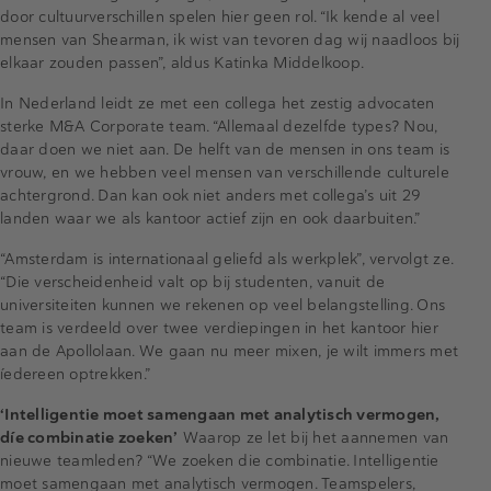
door cultuurverschillen spelen hier geen rol. “Ik kende al veel
mensen van Shearman, ik wist van tevoren dag wij naadloos bij
elkaar zouden passen”, aldus Katinka Middelkoop.
In Nederland leidt ze met een collega het zestig advocaten
sterke M&A Corporate team. “Allemaal dezelfde types? Nou,
daar doen we niet aan. De helft van de mensen in ons team is
vrouw, en we hebben veel mensen van verschillende culturele
achtergrond. Dan kan ook niet anders met collega’s uit 29
landen waar we als kantoor actief zijn en ook daarbuiten.”
“Amsterdam is internationaal geliefd als werkplek”, vervolgt ze.
“Die verscheidenheid valt op bij studenten, vanuit de
universiteiten kunnen we rekenen op veel belangstelling. Ons
team is verdeeld over twee verdiepingen in het kantoor hier
aan de Apollolaan. We gaan nu meer mixen, je wilt immers met
íedereen optrekken.”
‘Intelligentie moet samengaan met analytisch vermogen,
díe combinatie zoeken’
Waarop ze let bij het aannemen van
nieuwe teamleden? “We zoeken die combinatie. Intelligentie
moet samengaan met analytisch vermogen. Teamspelers,