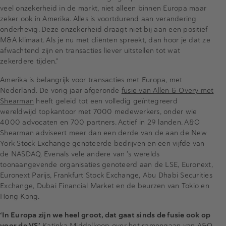
veel onzekerheid in de markt, niet alleen binnen Europa maar
zeker ook in Amerika. Alles is voortdurend aan verandering
onderhevig. Deze onzekerheid draagt niet bij aan een positief
M&A klimaat. Als je nu met cliënten spreekt, dan hoor je dat ze
afwachtend zijn en transacties liever uitstellen tot wat
zekerdere tijden.”
Amerika is belangrijk voor transacties met Europa, met
Nederland. De vorig jaar afgeronde
fusie van Allen & Overy met
Shearman
heeft geleid tot een volledig geïntegreerd
wereldwijd topkantoor met 7000 medewerkers, onder wie
4000 advocaten en 700 partners. Actief in 29 landen. A&O
Shearman adviseert meer dan een derde van de aan de New
York Stock Exchange genoteerde bedrijven en een vijfde van
de NASDAQ. Evenals vele andere van ’s werelds
toonaangevende organisaties genoteerd aan de LSE, Euronext,
Euronext Parijs, Frankfurt Stock Exchange, Abu Dhabi Securities
Exchange, Dubai Financial Market en de beurzen van Tokio en
Hong Kong.
‘In Europa zijn we heel groot, dat gaat sinds de fusie ook op
voor de VS’
Katinka Middelkoop over het samengaan van A&O