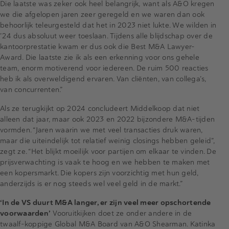
Die laatste was zeker ook heel belangrijk, want als A&O kregen
we die afgelopen jaren zeer geregeld en we waren dan ook
behoorlijk teleurgesteld dat het in 2023 niet lukte. We wilden in
’24 dus absoluut weer toeslaan. Tijdens alle blijdschap over de
kantoorprestatie kwam er dus ook die Best M&A Lawyer-
Award. Die laatste zie ik als een erkenning voor ons gehele
team, enorm motiverend voor iedereen. De ruim 500 reacties
heb ik als overweldigend ervaren. Van cliënten, van collega’s,
van concurrenten.”
Als ze terugkijkt op 2024 concludeert Middelkoop dat niet
alleen dat jaar, maar ook 2023 en 2022 bijzondere M&A-tijden
vormden. “Jaren waarin we met veel transacties druk waren,
maar die uiteindelijk tot relatief weinig closings hebben geleid”,
zegt ze. “Het blijkt moeilijk voor partijen om elkaar te vinden. De
prijsverwachting is vaak te hoog en we hebben te maken met
een kopersmarkt. Die kopers zijn voorzichtig met hun geld,
anderzijds is er nog steeds wel veel geld in de markt.”
‘In de VS duurt M&A langer, er zijn veel meer opschortende
voorwaarden’
Vooruitkijken doet ze onder andere in de
twaalf-koppige Global M&A Board van A&O Shearman. Katinka