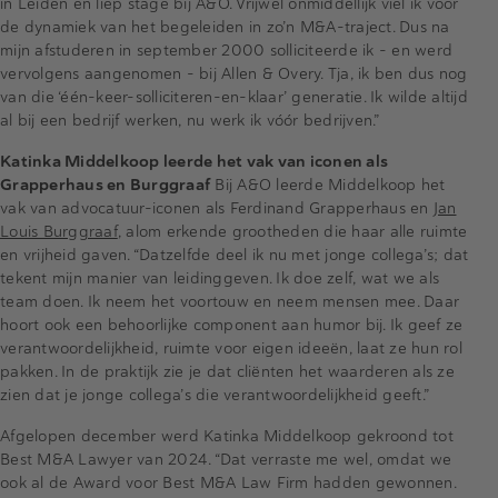
in Leiden en liep stage bij A&O. Vrijwel onmiddellijk viel ik voor
de dynamiek van het begeleiden in zo’n M&A-traject. Dus na
mijn afstuderen in september 2000 solliciteerde ik – en werd
vervolgens aangenomen – bij Allen & Overy. Tja, ik ben dus nog
van die ‘één-keer-solliciteren-en-klaar’ generatie. Ik wilde altijd
al bij een bedrijf werken, nu werk ik vóór bedrijven.”
Katinka Middelkoop leerde het vak van iconen als
Grapperhaus en Burggraaf
Bij A&O leerde Middelkoop het
vak van advocatuur-iconen als Ferdinand Grapperhaus en
Jan
Louis Burggraaf
, alom erkende grootheden die haar alle ruimte
en vrijheid gaven. “Datzelfde deel ik nu met jonge collega’s; dat
tekent mijn manier van leidinggeven. Ik doe zelf, wat we als
team doen. Ik neem het voortouw en neem mensen mee. Daar
hoort ook een behoorlijke component aan humor bij. Ik geef ze
verantwoordelijkheid, ruimte voor eigen ideeën, laat ze hun rol
pakken. In de praktijk zie je dat cliënten het waarderen als ze
zien dat je jonge collega’s die verantwoordelijkheid geeft.”
Afgelopen december werd Katinka Middelkoop gekroond tot
Best M&A Lawyer van 2024. “Dat verraste me wel, omdat we
ook al de Award voor Best M&A Law Firm hadden gewonnen.