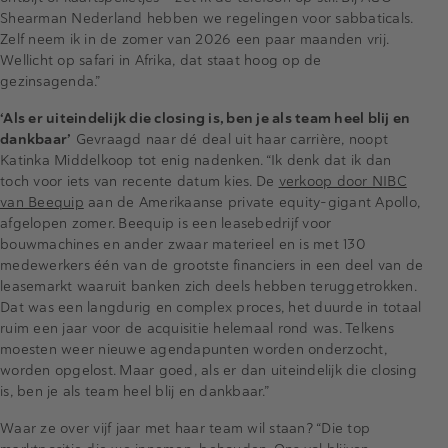
Shearman Nederland hebben we regelingen voor sabbaticals.
Zelf neem ik in de zomer van 2026 een paar maanden vrij.
Wellicht op safari in Afrika, dat staat hoog op de
gezinsagenda.”
‘Als er uiteindelijk die closing is, ben je als team heel blij en
dankbaar’
Gevraagd naar dé deal uit haar carrière, noopt
Katinka Middelkoop tot enig nadenken. “Ik denk dat ik dan
toch voor iets van recente datum kies. De
verkoop door NIBC
van Beequip
aan de Amerikaanse private equity-gigant Apollo,
afgelopen zomer. Beequip is een leasebedrijf voor
bouwmachines en ander zwaar materieel en is met 130
medewerkers één van de grootste financiers in een deel van de
leasemarkt waaruit banken zich deels hebben teruggetrokken.
Dat was een langdurig en complex proces, het duurde in totaal
ruim een jaar voor de acquisitie helemaal rond was. Telkens
moesten weer nieuwe agendapunten worden onderzocht,
worden opgelost. Maar goed, als er dan uiteindelijk die closing
is, ben je als team heel blij en dankbaar.”
Waar ze over vijf jaar met haar team wil staan? “Die top