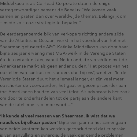
Middelkoop is als Co Head Corporate daarin de enige
vertegenwoordiger namens de Benelux. “We komen vaak
samen en praten dan over wereldwijde thema’s. Belangrijk om
– mede zo – onze strategie te bepalen.”
De eerdergenoemde blik van verkopers richting andere zijde
van de Atlantische Oceaan, werkt in het voordeel van het met
Shearman gefuseerde A&O. Katinka Middelkoop kan door haar
bijna zes jaar ervaring met M&A-werk in de Verenigde Staten
én de contacten later, vanuit Nederland, de verschillen met de
Amerikaanse markt als geen ander duiden. “Het proces van het
opstellen van contracten is anders dan bij ons”, weet ze. “In de
Verenigde Staten duurt het allemaal langer, er zijn veel meer
opschortende voorwaarden, het gaat er gecompliceerder aan
toe. Amerikanen houden van veel tekst. Als advocaat is het zaak
om door te onderhandelen tot de partij aan de andere kant
van de tafel moe is, of moe wordt…”
‘Ik kende al veel mensen van Shearman, ik wist dat we
naadloos bij elkaar pasten’
Bijna een jaar na het samengaan
van beide kantoren kan worden geconcludeerd dat er sprake
is van aanvulling en synergie, de vaak genoemde problemen