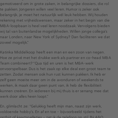
gemotiveerd om in grote zaken, in belangrijke dossiers, die rol
te pakken. Jongeren willen veel leren. Humor is zeker ook
belangrijk, je moet het natuurlijk wél leuk hebben. Wij houden
rekening met vrijheidswensen, maar zeker in het begin van die
M&A-loopbaan is heel veel leren noodzaak. Vervolgens bieden
wij tal van buitenlandse mogelijkheden. Willen jonge collega’s
naar Londen, naar New York of Sydney? Dan faciliteren we dat
zoveel mogelijk.”
Katinka Middelkoop heeft een man en een zoon van negen.
Hoe ze privé met het drukke werk als partner en co-head M&A
Team combineert? “Qua tijd en uren is het M&A-werk
onvoorspelbaar. Dus is het zaak op elke deal een groot team te
zetten. Zodat mensen ook hun rust kunnen pakken. Ik heb er
zelf geen moeite meer om in de avonduren of weekends te
werken, ik maak daar geen punt van, ik heb de flexibiliteit
kunnen creëren. En iedereen bij mij thuis is er senang mee dat
werk door alles heen loopt.”
En, glimlacht ze: “Gelukkig heeft mijn man, naast zijn werk,
voldoende hobby’s. En af en toe – bijvoorbeeld tijdens het
ontbijt of kaartspelletjes – zet ik de telefoon op stil. Bij A&O