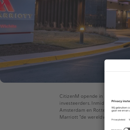
CitizenM opende in 2008 zijn ee
investeerders. Inmiddels zijn e
Amsterdam en Rotterdam. Opric
Marriott "de wereldwijde aanwez