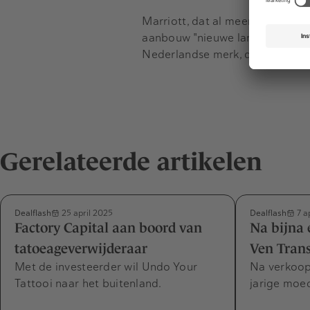
Marriott, dat al meer dan derti
aanbouw "nieuwe langlopende f
Nederlandse merk, dat ze ook bl
Gerelateerde artikelen
Dealflash
Dealflash
25 april 2025
7 a
Factory Capital aan boord van
Na bijna 
tatoeageverwijderaar
Ven Trans
Met de investeerder wil Undo Your
Na verkoop
Tattooi naar het buitenland.
jarige moe