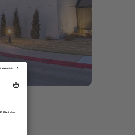
bij
er ook
erking met
en".