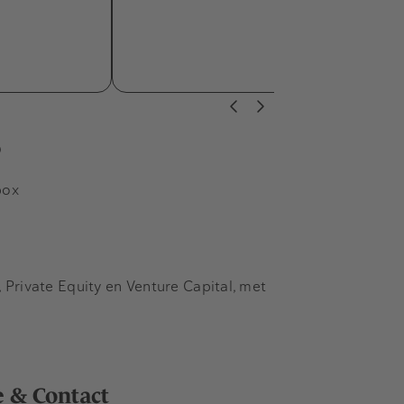
s
box
Private Equity en Venture Capital, met
e & Contact