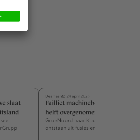
die in
 van het
Dealflash
24 april 2025
e slaat
Failliet machinebedrijf voor de
itsland
helft overgenomen
tsee
GroeNoord naar Kraakman, beide
hrGrupp
ontstaan uit fusies en overnames.