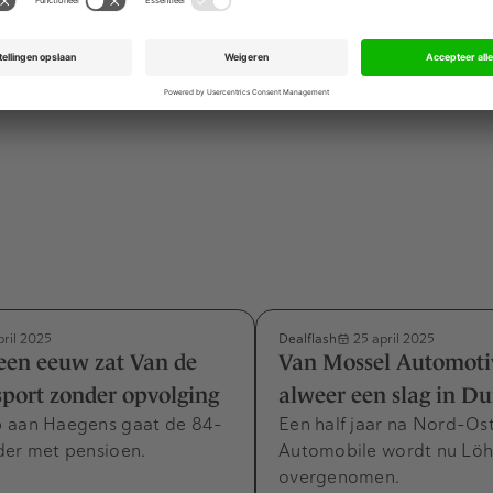
g merken heeft, heeft voor de bestaande citizenM-hotels en 
ranchiseovereenkomsten" afgesloten. Die blijven eigendom
ijft aansturen.
Dealflash
pril 2025
25 april 2025
een eeuw zat Van de
Van Mossel Automotiv
port zonder opvolging
alweer een slag in Du
 aan Haegens gaat de 84-
Een half jaar na Nord-Os
der met pensioen.
Automobile wordt nu Lö
overgenomen.