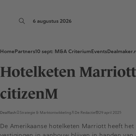
6 augustus 2026
Home
Partners
10 sept: M&A Criterium
Events
Dealmaker.n
Hotelketen Marriot
citizenM
Dealflash
Strategie & Marktontwikkeling
De Redactie
29 april 2025
De Amerikaanse hotelketen Marriott heeft he
vestigingen in aanbouw blijven in handen van 