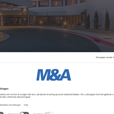
rste hotel. In 2021 haalde het bedrijf
een miljard dollar op
r vestigingen van het merk in 21 steden wereldwijd, waarond
hter en voorzitter Rattan Chadha voorziet dat de samenw
igheid en merkimpact van citizenM aanzienlijk zal vergrot
Advertentie