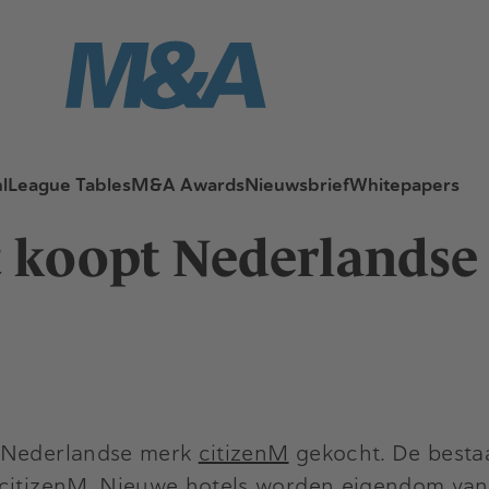
l
League Tables
M&A Awards
Nieuwsbrief
Whitepapers
t koopt Nederlandse
t Nederlandse merk
citizenM
gekocht. De bestaa
citizenM. Nieuwe hotels worden eigendom van M