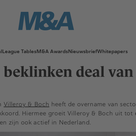
l
League Tables
M&A Awards
Nieuwsbrief
Whitepapers
beklinken deal van 
en
Villeroy & Boch
heeft de overname van sect
kkoord. Hiermee groeit Villeroy & Boch uit tot
n zijn ook actief in Nederland.