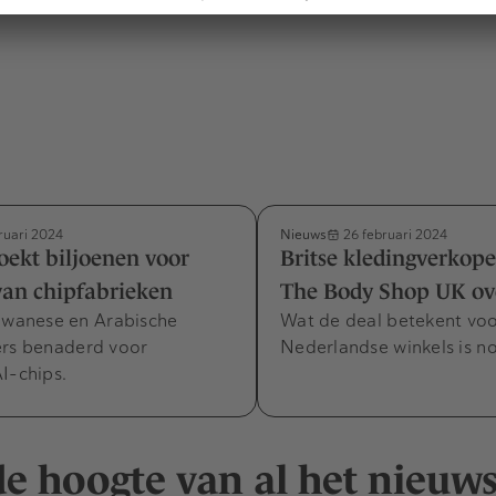
Nieuws
ruari 2024
26 februari 2024
ekt biljoenen voor
Britse kledingverkope
van chipfabrieken
The Body Shop UK o
aiwanese en Arabische
Wat de deal betekent vo
ers benaderd voor
Nederlandse winkels is n
I-chips.
 de hoogte van al het nieuw