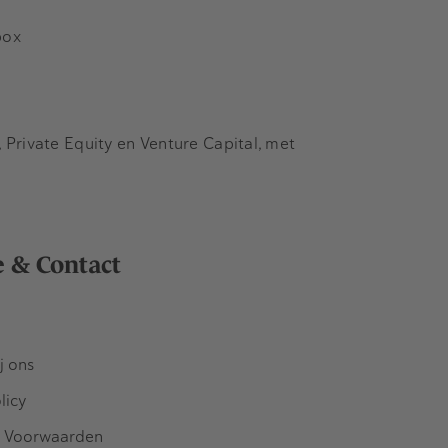
box
Private Equity en Venture Capital, met
e & Contact
j ons
licy
 Voorwaarden