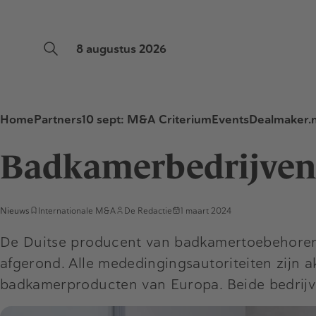
8 augustus 2026
Home
Partners
10 sept: M&A Criterium
Events
Dealmaker.n
Badkamerbedrijven 
Nieuws
Internationale M&A
De Redactie
1 maart 2024
De Duitse producent van badkamertoebehor
afgerond. Alle mededingingsautoriteiten zijn a
badkamerproducten van Europa. Beide bedrijve