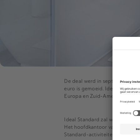
De deal werd in september van 
euro is gemoeid. Ideal Standard i
Europa en Zuid-Amerika.
Ideal Standard zal worden geïnt
Het hoofdkantoor van de nieuwe 
Standard-activiteiten blijven le