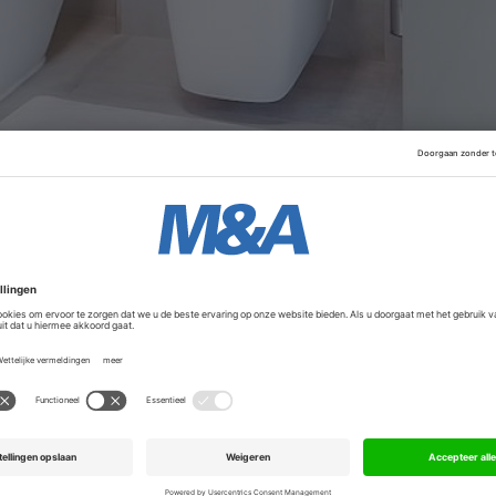
vorig jaar
aangekondigd
; het is een transactie waarmee 6
s een Belgisch bedrijf dat is opgericht in 1949. Het is voora
Advertentie
egreerd als een afzonderlijk onderdeel van de Villeroy & 
dochter blijft gevestigd in Brussel. Jan Peter Tewes zal de 
iden.