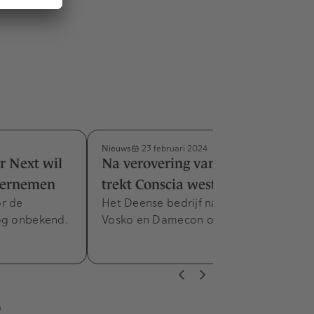
Nieuws
23 februari 2024
r Next wil
Na verovering van Nederland
vernemen
trekt Conscia westwaarts
or de
Het Deense bedrijf nam in Nederland
og onbekend.
Vosko en Damecon over.
s