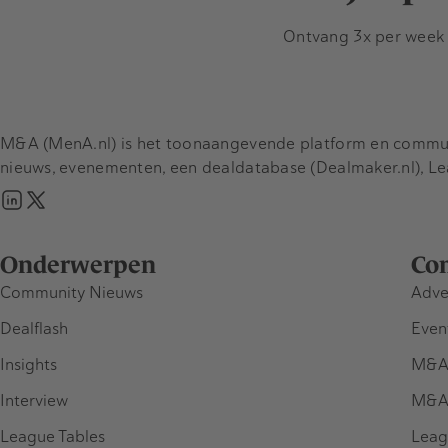
Ontvang 3x per week d
M&A (MenA.nl) is het toonaangevende platform en communit
nieuws, evenementen, een dealdatabase (Dealmaker.nl), L
Onderwerpen
Co
Community Nieuws
Adve
Dealflash
Even
Insights
M&A
Interview
M&A
League Tables
Leag