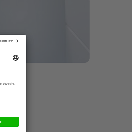
00 miljoen
l actief in
Boch Groep.
Ideal