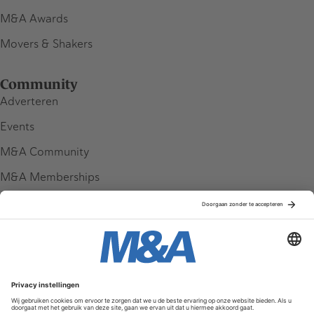
M&A Awards
Movers & Shakers
Community
Adverteren
Events
M&A Community
M&A Memberships
League Tables
M&A Magazine
Partners
Service & Contact
Contact