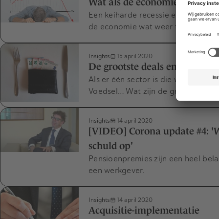
Wat als de economie eind 2020
Een keiharde recessie en dat beteke
de economie wat weer tot faillisse
Insights
15 april 2020
De grootste deals en investeer
Als er één sector is die wel vaart bi
Voedsel… Wat zijn de grootste deal
Insights
14 april 2020
[VIDEO] Corona update #4: 
schuld op'
Pensioenpremies zijn een heel bel
een werkgever.
Insights
14 april 2020
Acquisitie-implementatie