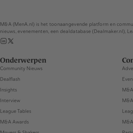
M&A (MenA.nl) is het toonaangevende platform en communit
nieuws, evenementen, een dealdatabase (Dealmaker.nl), L
Onderwerpen
Co
Community Nieuws
Adve
Dealflash
Even
Insights
M&A
Interview
M&A
League Tables
Leag
M&A Awards
M&A
Movers & Shakers
Part