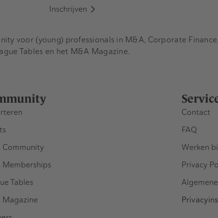
Inschrijven
y voor (young) professionals in M&A, Corporate Finance, 
eague Tables en het M&A Magazine.
mmunity
Servic
rteren
Contact
ts
FAQ
 Community
Werken bi
 Memberships
Privacy Po
ue Tables
Algemene
 Magazine
Privacyins
ners