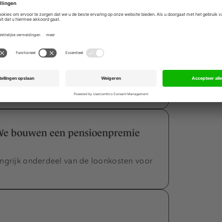
 nog op slot zit?
nt een ernstig gebrek aan liquiditeit in
menten zal leiden.
ders in de food-sector
j de coronacrisis is het wel de sector
s van de laatste jaren?
'We bouwen een pensioenpremie
angrijk onderdeel van de loonkosten voor