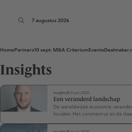
7 augustus 2026
Home
Partners
10 sept: M&A Criterium
Events
Dealmaker.n
Insights
Insights
8 juni 2020
Een veranderd landschap
De wereldwijde economie verandert
houden. Het coronavirus en de da
Insights
4 juni 2020