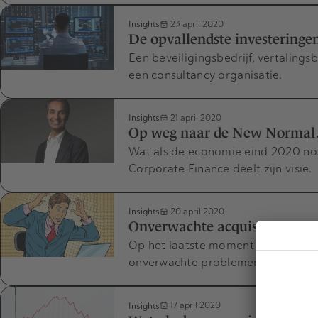
Insights
23 april 2020
De opvallendste investeringen
Een beveiligingsbedrijf, vertalings
een consultancy organisatie.
Insights
21 april 2020
Op weg naar de New Norma
Wat als de economie eind 2020 nog
Corporate Finance deelt zijn visie.
Insights
20 april 2020
Onverwachte acquisitie obsta
Op het laatste moment tijdens acq
onverwachte problemen komen (Acqu
Insights
17 april 2020