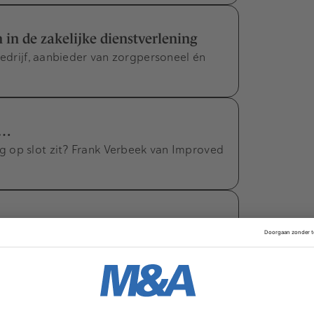
 in de zakelijke dienstverlening
bedrijf, aanbieder van zorgpersoneel én
l…
 op slot zit? Frank Verbeek van Improved
kels
uisitie-implementatie kunnen er
isitiestrategie, 10)