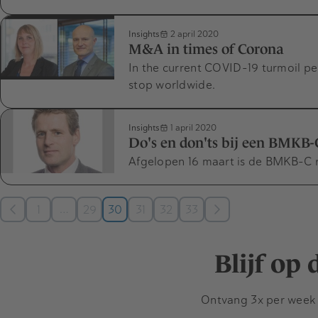
Insights
2 april 2020
M&A in times of Corona
In the current COVID-19 turmoil pe
stop worldwide.
Insights
1 april 2020
Do's en don'ts bij een BMKB-
Afgelopen 16 maart is de BMKB-C 
…
1
29
30
31
32
33
Blijf op
Ontvang 3x per week d