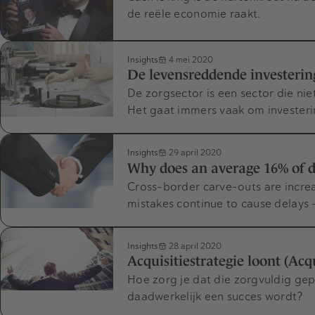
de reële economie raakt.
Insights
4 mei 2020
De levensreddende investering
De zorgsector is een sector die nie
Het gaat immers vaak om invester
Insights
29 april 2020
Why does an average 16% of d
Cross-border carve-outs are incre
mistakes continue to cause delays 
Insights
28 april 2020
Acquisitiestrategie loont (Acqu
Hoe zorg je dat die zorgvuldig ge
daadwerkelijk een succes wordt?