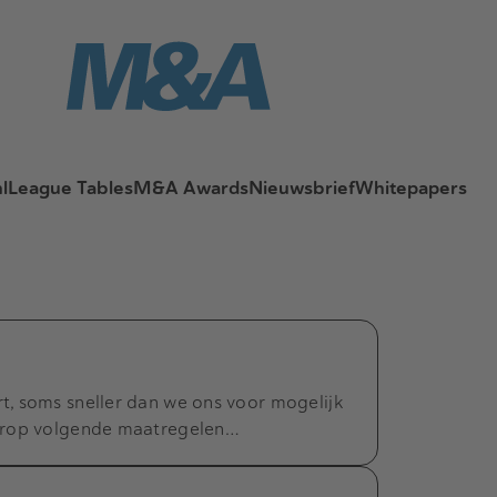
l
League Tables
M&A Awards
Nieuwsbrief
Whitepapers
, soms sneller dan we ons voor mogelijk
arop volgende maatregelen…