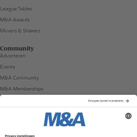
League Tables
M&A Awards
Movers & Shakers
Community
Adverteren
Events
M&A Community
M&A Memberships
League Tables
M&A Magazine
Partners