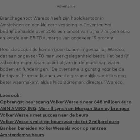
Advertentie
Branchegenoot Wareco heeft zijn hoofdkantoor in
Amstelveen en een kleinere vestiging in Deventer. Het
bedrijf behaalde over 2016 een omzet van bijna 7 miljoen euro
en kende een EBITDA-marge van ongeveer 13 procent.
Door de acquisitie komen geen banen in gevaar bij Wareco,
dat aan ongeveer 70 man werkgelegenheid biedt. Het bedrijf
zal onder eigen naam actief blijven in de markt van water,
bodem en funderingen. "De overname is gunstig voor beide
bedrijven, hiermee kunnen we de gezamenlijke ambities nog
beter waarmaken", aldus Nico Borreman, directeur Wareco.
Lees ook:
Opbrengst beursgang VolkerWessels naar 648 miljoen euro
ABN AMRO, ING, Merrill Lynch en Morgan Stanley brengen
VolkerWessels met succes naar de beurs
VolkerWessels mikt op beurswaarde tot 2 miljard euro
Banken bereiden VolkerWessels voor op rentree
Amsterdamse beurs