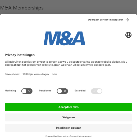
M&A Memberships
League Tables
M&A Magazine
Partners
Service & Contact
Contact
FAQ
Werken bij ons
Privacy Policy
Algemene Voorwaarden
Privacyinstellingen
© 2026 M&A