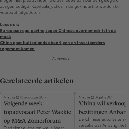
mogen niet plaatsvinden, worden deels aan banden gelegd of
aangemoedigd. Kapitaalinjecties in de gokindustrie worden bij
voorbaat uitgesloten.
Lees ook:
Europese regelgeving tegen Chinese overnamedrift in de
maak
China gaat buitenlandse bedrijven en investeerders
tegemoet komen
Advertentie
Gerelateerde artikelen
Nieuws
Nieuws
16 augustus 2017
31 juli 2017
Volgende week:
'China wil verkoop
topadvocaat Peter Wakkie
bezittingen Anbang
De Chinese autoriteiten wi
op M&A Zomerforum
verzekeraar Anbang, het
Traditioneel streven we in West-