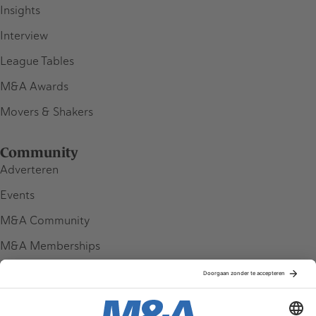
Insights
Interview
League Tables
M&A Awards
Movers & Shakers
Community
Adverteren
Events
M&A Community
M&A Memberships
League Tables
M&A Magazine