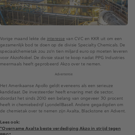
Vorige maand lekte de
interesse
van CVC en KKR uit om een
gezamenlijk bod te doen op de divisie Specialty Chemicals. De
speciaalchemietak zou zo'n tien miljard euro op moeten leveren
voor AkzoNobel. De divisie staat te koop nadat PPG Industries
meermaals heeft geprobeerd Akzo over te nemen.
Advertentie
Het Amerikaanse Apollo geldt eveneens als een serieuze
kandidaat. De investeerder heeft ervaring met de sector,
doordat het sinds 2010 een belang van ongeveer 30 procent
heeft in chemiebedrijf LyondellBasell. Andere gegadigden om
de chemietak over te nemen zijn Axalta, Blackstone en Advent.
Lees ook:
"Overname Axalta beste verdediging Akzo in strijd tegen
PPG"