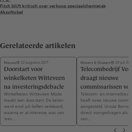
Fitch blijft kritisch over verkoop speciaalchemietak
AkzoNobel
Gerelateerde artikelen
Nieuws
Movers & Shakers
22 augustus 2017
24 juli 201
Doorstart voor
Telecombedrijf Veo
winkelketen Witteveen
draagt nieuwe
na investeringsdebacle
commissarissen vo
Winkelketen Witteveen Mode
Telecom- en internetbedri
maakt een doorstart. De keten
heeft twee nieuwe commis
werd eind juli failliet verklaard,
aangesteld. Ursula Burns i
waarna er al interesse was van
direct voorgedragen als vo
'een…
van…