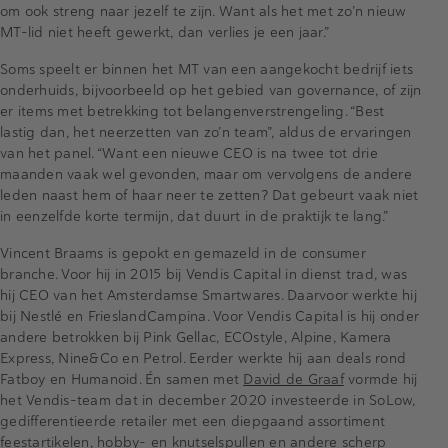
om ook streng naar jezelf te zijn. Want als het met zo’n nieuw
MT-lid niet heeft gewerkt, dan verlies je een jaar.”
Soms speelt er binnen het MT van een aangekocht bedrijf iets
onderhuids, bijvoorbeeld op het gebied van governance, of zijn
er items met betrekking tot belangenverstrengeling. “Best
lastig dan, het neerzetten van zo’n team”, aldus de ervaringen
van het panel. “Want een nieuwe CEO is na twee tot drie
maanden vaak wel gevonden, maar om vervolgens de andere
leden naast hem of haar neer te zetten? Dat gebeurt vaak niet
in eenzelfde korte termijn, dat duurt in de praktijk te lang.”
Vincent Braams is gepokt en gemazeld in de consumer
branche. Voor hij in 2015 bij Vendis Capital in dienst trad, was
hij CEO van het Amsterdamse Smartwares. Daarvoor werkte hij
bij Nestlé en FrieslandCampina. Voor Vendis Capital is hij onder
andere betrokken bij Pink Gellac, ECOstyle, Alpine, Kamera
Express, Nine&Co en Petrol. Eerder werkte hij aan deals rond
Fatboy en Humanoid. Én samen met
David de Graaf
vormde hij
het Vendis-team dat in december 2020 investeerde in SoLow,
gedifferentieerde retailer met een diepgaand assortiment
feestartikelen, hobby- en knutselspullen en andere scherp