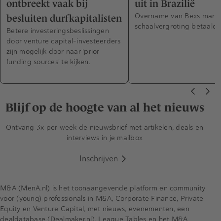
ontbreekt vaak bij
uit in Brazilië
Overname van Bexs marke
besluiten durfkapitalisten
schaalvergroting betaaldi
Betere investeringsbeslissingen
door venture capital-investeerders
zijn mogelijk door naar 'prior
funding sources' te kijken.
Blijf op de hoogte van al het nieuws
Ontvang 3x per week de nieuwsbrief met artikelen, deals en
interviews in je mailbox
Inschrijven
M&A (MenA.nl) is het toonaangevende platform en community
voor (young) professionals in M&A, Corporate Finance, Private
Equity en Venture Capital, met nieuws, evenementen, een
dealdatabase (Dealmaker.nl), League Tables en het M&A