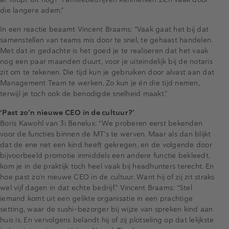
die langere adem.”
In een reactie beaamt Vincent Braams: “Vaak gaat het bij dat
samenstellen van teams mis door te snel, te gehaast handelen.
Met dat in gedachte is het goed je te realiseren dat het vaak
nog een paar maanden duurt, voor je uiteindelijk bij de notaris
zit om te tekenen. Die tijd kun je gebruiken door alvast aan dat
Management Team te werken. Zo kun je én die tijd nemen,
terwijl je toch ook de benodigde snelheid maakt.”
‘Past zo’n nieuwe CEO in de cultuur?’
Boris Kawohl van 3i Benelux: “We proberen eerst bekenden
voor de functies binnen de MT’s te werven. Maar als dan blijkt
dat de ene net een kind heeft gekregen, en de volgende door
bijvoorbeeld promotie inmiddels een andere functie bekleedt,
kom je in de praktijk toch heel vaak bij headhunters terecht. En
hoe past zo’n nieuwe CEO in de cultuur. Want hij of zij zit straks
wel vijf dagen in dat echte bedrijf.” Vincent Braams: “Stel
iemand komt uit een gelikte organisatie in een prachtige
setting, waar de sushi-bezorger bij wijze van spreken kind aan
huis is. En vervolgens belandt hij of zij plotseling op dat lelijkste