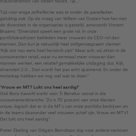
industrieterrein van Velsen Noord. Tja…”
Tijd voor enige zelfreflectie was er onder de panelleden
gelukkig ook. Op de vraag van Willem van Oosten hoe het met
de diversiteit in de organisaties is gesteld, antwoordt Vincent
Braams: “Diversiteit speelt een grote rol. In onze
portfoliobedrijven bekleden meer vrouwen de CEO-rol dan
mannen. Dan kun je natuurlijk heel zelfgenoegzaam claimen
‘Kijk ons nou eens heel heroïsch zijn!’ Maar ach, wij zitten in de
consumenten retail, waar nu eenmaal meer vrouwen dan
mannen werken, een relatief gemakkelijke uitdaging dus. Kijk,
diversiteit 2.0… Dan wordt het pas echt spannend. En onder de
motorkap hebben we nog wel wat te doen.”
‘Vrouw en MT? Lukt ons heel aardig!’
Ook Boris Kawohl werkt voor 3i Benelux vooral in die
consumentenbranche. “Zo is 70 procent van onze klanten
vrouw, logisch dat er in de MT’s van onze portfolio bedrijven en
in de teams daaronder veel vrouwen actief zijn. Vrouw en MT’s?
Dat lukt ons heel aardig.”
Pieter Ebeling van Odgers Berndtson stip voor andere sectoren