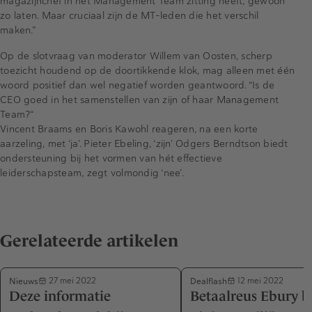
magazijnchef in het Management Team zitting heeft, gewoon
zo laten. Maar cruciaal zijn de MT-leden die het verschil
maken.”
Op de slotvraag van moderator Willem van Oosten, scherp
toezicht houdend op de doortikkende klok, mag alleen met één
woord positief dan wel negatief worden geantwoord. “Is de
CEO goed in het samenstellen van zijn of haar Management
Team?“
Vincent Braams en Boris Kawohl reageren, na een korte
aarzeling, met ‘ja’. Pieter Ebeling, ‘zijn’ Odgers Berndtson biedt
ondersteuning bij het vormen van hét effectieve
leiderschapsteam, zegt volmondig ‘nee’.
Gerelateerde artikelen
Nieuws
Dealflash
27 mei 2022
12 mei 2022
Deze informatie
Betaalreus Ebury b