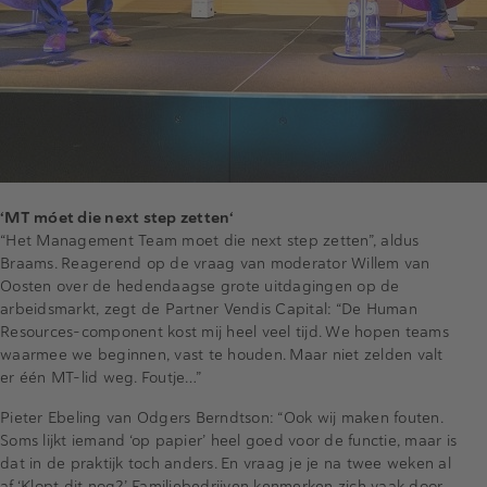
‘MT móet die next step zetten‘
“Het Management Team moet die next step zetten”, aldus
Braams. Reagerend op de vraag van moderator Willem van
Oosten over de hedendaagse grote uitdagingen op de
arbeidsmarkt, zegt de Partner Vendis Capital: “De Human
Resources-component kost mij heel veel tijd. We hopen teams
waarmee we beginnen, vast te houden. Maar niet zelden valt
er één MT-lid weg. Foutje…”
Pieter Ebeling van Odgers Berndtson: “Ook wij maken fouten.
Soms lijkt iemand ‘op papier’ heel goed voor de functie, maar is
dat in de praktijk toch anders. En vraag je je na twee weken al
af ‘Klopt dit nog?’ Familiebedrijven kenmerken zich vaak door