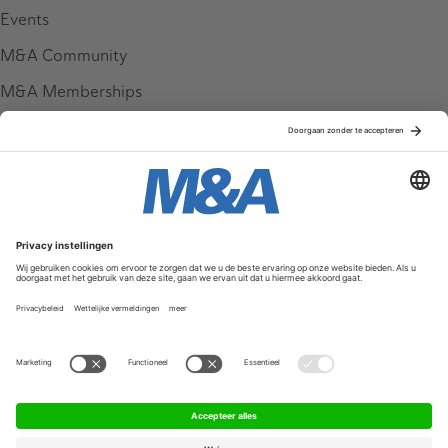
Events
M&A Community
M&A Memberships
League Tables
M&A Magazine
Partners
Service & Contact
Contact
FAQ
Werken bij ons
Privacy Policy
Algemene Voorwaarden