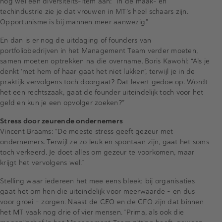
nog wel een diversiteits-item aan: “In de maak- en
techindustrie zie je dat vrouwen in MT’s heel schaars zijn.
Opportunisme is bij mannen meer aanwezig.”
En dan is er nog de uitdaging of founders van
portfoliobedrijven in het Management Team verder moeten,
samen moeten optrekken na die overname. Boris Kawohl: “Als je
denkt ‘met hem of haar gaat het niet lukken’, terwijl je in de
praktijk vervolgens toch doorgaat? Dat levert gedoe op. Wordt
het een rechtszaak, gaat de founder uiteindelijk toch voor het
geld en kun je een opvolger zoeken?”
Stress door zeurende ondernemers
Vincent Braams: “De meeste stress geeft gezeur met
ondernemers. Terwijl ze zo leuk en spontaan zijn, gaat het soms
toch verkeerd. Je doet alles om gezeur te voorkomen, maar
krijgt het vervolgens wel.”
Stelling waar iedereen het mee eens bleek: bij organisaties
gaat het om hen die uiteindelijk voor meerwaarde – en dus
voor groei – zorgen. Naast de CEO en de CFO zijn dat binnen
het MT vaak nog drie of vier mensen. “Prima, als ook die