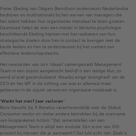
Pieter Ebeling van Odgers Berndtson ondersteunt Nederlandse
bedrijven en multinationals bij het werven van managers die
het talent hebben hun organisaties mondiaal te laten groeien.
Daarnaast helpt de over een master in klinische psychologie
beschikkende Ebeling klanten met het realiseren van hun
strategische doelen door hen in contact te brengen met de
beste leiders en hen te ondersteunen bij het vormen van
effectieve leiderschapsteams.
Het neerzetten van zo’n ‘ideaal’ samengesteld Management
Team in een zojuist aangekocht bedrijf is een lastige klus, zo
werd al snel geconcludeerd. Waarbij enige ‘strengheid’ om de
CEO én het MT in de richting van wat er allemaal moet
gebeuren in de zojuist verworven organisatie noodzaak is.
‘Werkt het niet? Jaar verloren’
Boris Kawohl, bij 3i Benelux verantwoordelijk voor de Global
Consumer-sector en onder andere betrokken bij de overname
van koopjesketen Action: “Dat samenstellen van een
Management Team is altijd een evolutie. Een score van 100
procent bij mensen die je aanneemt? Dat lukt echt niet. Zaak is