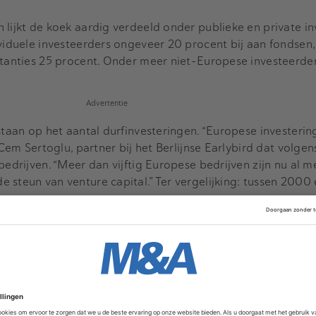
 lijkt de koek aardig verdeeld onder publieke en private in
ividuele investeerders ongeveer 20 procent bij aan fondsen,
stanties 25 procent. Onder meer niet-Europese investeerde
Advertentie
staan op het aantal durfinvesteringen. “Europese investering
t Cem Sertoglu, partner bij het Berlijnse Earlybird dat volg
bedrijven. “Meer dan vijftig Europese bedrijven zijn nu al m
 steun van venture capital.” Ter vergelijking: tussen 2000
e exitmogelijkheden mooie kansen om een succesvolle ond
 investeerder te cashen. “Europese VC’s hebben sterke net
 niet alleen een bedrijf met expansieplannen”, zegt Alex B
Maar verbetert ook het vooruitzicht van een mogelijke exit,
ft volgens Crunchbase tien keer een exit gerealiseerd met