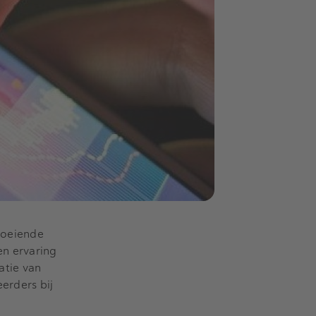
loeiende
en ervaring
atie van
eerders bij