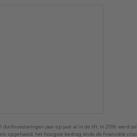
l durfinvesteringen jaar op jaar al in de lift. In 2016 werd ze
ro opgehaald, het hoogste bedrag sinds de financiële crisi