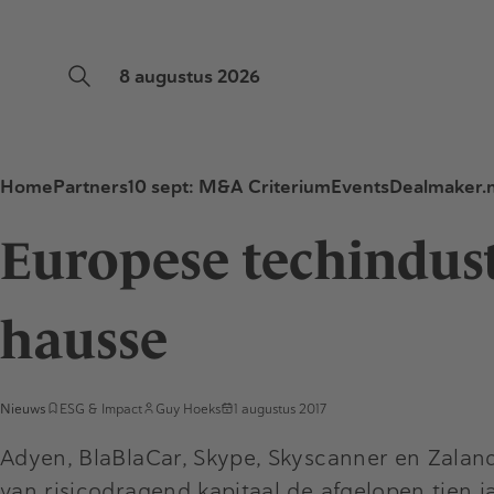
8 augustus 2026
Home
Partners
10 sept: M&A Criterium
Events
Dealmaker.n
Europese techindustr
hausse
Nieuws
ESG & Impact
Guy Hoeks
1 augustus 2017
Adyen, BlaBlaCar, Skype, Skyscanner en Zala
van risicodragend kapitaal de afgelopen tien ja