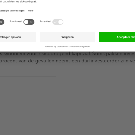
e biotechbedrijf Prosensa in 2002 en meer recent het Fran
r geleden.
de meest populaire manier om een bedrijf te gelde te maken.
 39 procent van de durfkapitalisten verkoopt zijn aandelen o
ets synoniem voor risicodragend kapitaal. Soms pakken inve
 procent van de gevallen neemt een durfinvesteerder zijn ve