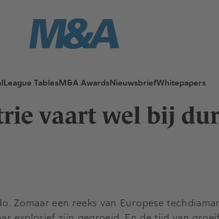
l
League Tables
M&A Awards
Nieuwsbrief
Whitepapers
ie vaart wel bij dur
ndo. Zomaar een reeks van Europese techdiama
ar explosief zijn gegroeid. En de tijd van groe