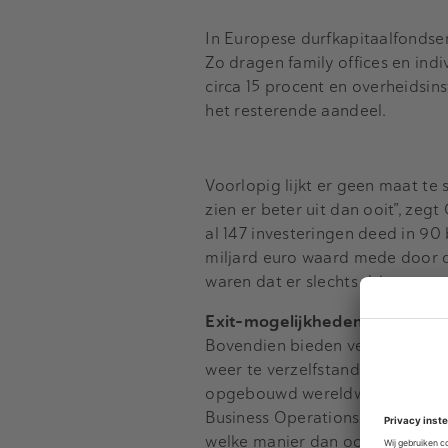
In Europese durfkapitaalfondsen
Zo dragen family offices en ind
circa 15 procent en overheidsin
het resterende aandeel.
Voorlopig lijkt er geen maat te 
zien er beter uit dan ooit”, zeg
al 147 investeringen deed in 90 
miljard euro waard mede door de
waren dat er slechts drie.
Exit-mogelijkheden
Bovendien bieden verschillend
weer te verzelfstandigen én als
opgebouwd wereldwijd. Dat helpt
Business Operations bij Gimv. “
welke manier dan ook.” Gimv hee