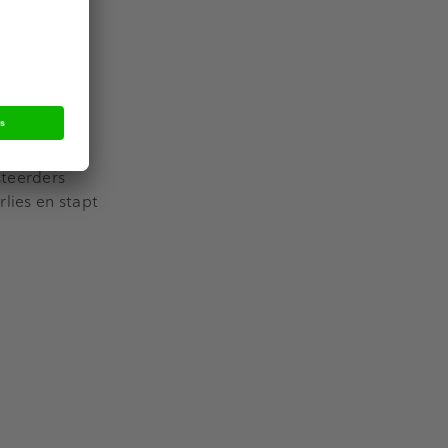
se
 Dat is
f obligaties
steerders
rlies en stapt