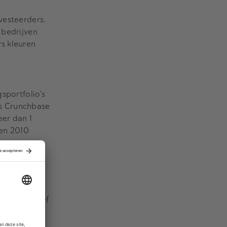
vesteerders.
 bedrijven
rs kleuren
sportfolio’s
ens Crunchbase
eer dan 1
 en 2010
erneming
werken
rabers, Chief
 waar en op
 een