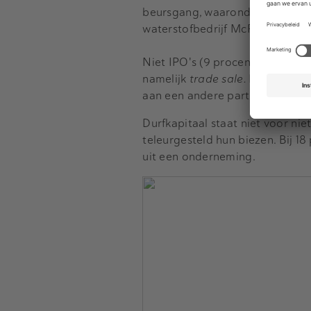
beursgang, waaronder het Leids
waterstofbedrijf McPhy drie jaa
Niet IPO's (9 procent) blijken 
namelijk
trade sale.
Maar liefst
aan een andere partij.
Durfkapitaal staat niet voor ni
teleurgesteld hun biezen. Bij 18
uit een onderneming.