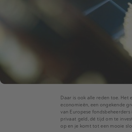
Daar is ook alle reden toe. Het
economieën, een ongekende groe
van Europese fondsbeheerders i
privaat geld, dé tijd om te inve
op en je komt tot een mooie sl