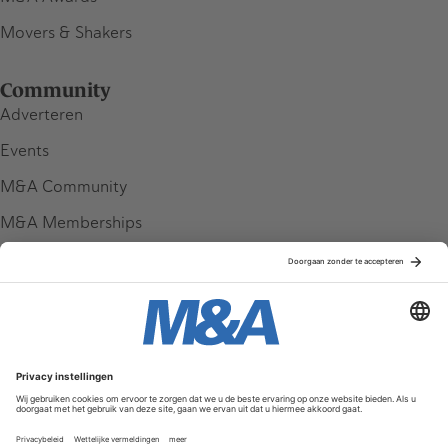
Movers & Shakers
Community
Adverteren
Events
M&A Community
M&A Memberships
League Tables
M&A Magazine
Partners
Service & Contact
Contact