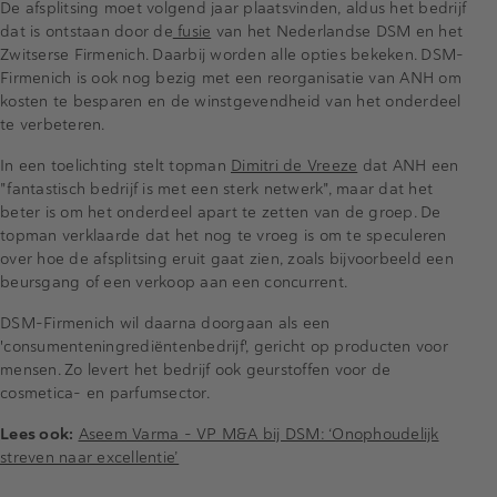
De afsplitsing moet volgend jaar plaatsvinden, aldus het bedrijf
dat is ontstaan door de
fusie
van het Nederlandse DSM en het
Zwitserse Firmenich. Daarbij worden alle opties bekeken. DSM-
Firmenich is ook nog bezig met een reorganisatie van ANH om
kosten te besparen en de winstgevendheid van het onderdeel
te verbeteren.
In een toelichting stelt topman
Dimitri de Vreeze
dat ANH een
"fantastisch bedrijf is met een sterk netwerk", maar dat het
beter is om het onderdeel apart te zetten van de groep. De
topman verklaarde dat het nog te vroeg is om te speculeren
over hoe de afsplitsing eruit gaat zien, zoals bijvoorbeeld een
beursgang of een verkoop aan een concurrent.
DSM-Firmenich wil daarna doorgaan als een
'consumenteningrediëntenbedrijf', gericht op producten voor
mensen. Zo levert het bedrijf ook geurstoffen voor de
cosmetica- en parfumsector.
Lees ook:
Aseem Varma – VP M&A bij DSM: ‘Onophoudelijk
streven naar excellentie’