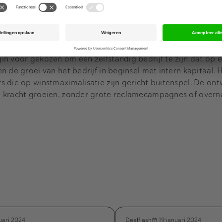
volgende stap te zetten”, zegt Hendrik Meesman, oprichter 
t het bedrijf naar een hoger niveau getild. Zo is de afgel
itgebreid, het fondsassortiment vereenvoudigd en zijn de 
n voor gekozen om een zelfstandig bedrijf te zijn dat op e
 de groei van het bedrijf in beginsel met intern kapitaal. 
 die op winstmaximalisatie zijn gericht buitenspel. De ont
n kracht groeien, zonder grote reclamecampagnes of overn
Dealflash
uari 2024
19 januari 2024