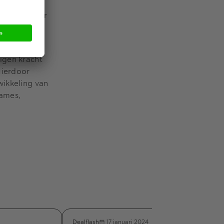
van
open zes jaar
kosten voor
igen kracht
Hierdoor
wikkeling van
ames,
Dealflash
17 januari 2024