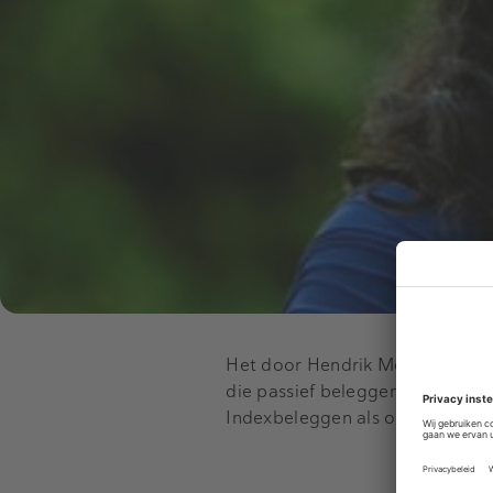
Het door Hendrik Meesman opg
die passief beleggen voor parti
Indexbeleggen als operationeel 