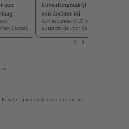
r een
Consultingbedrijf IG&H koopt er
 Haag
een dochter bij
docs
Adviesbureau MLC is het ontbrekende
Main Capital.
puzzelstukje voor de dienstverlening.
s
box
Private Equity en Venture Capital, met