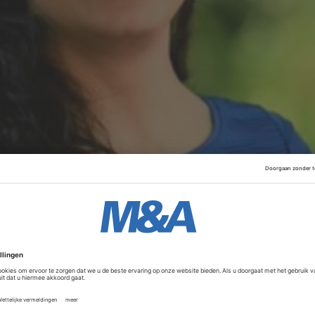
erichte Meesman Indexbeleggen was in 2005 de eerste in
culieren mogelijk maakte. Shiva Bloemberg startte in 2018
directeur. Sinds twee jaar is ze algemeen directeur.
Advertentie