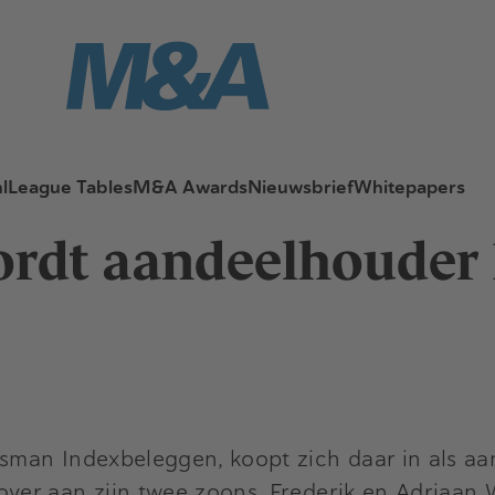
l
League Tables
M&A Awards
Nieuwsbrief
Whitepapers
ordt aandeelhoude
man Indexbeleggen, koopt zich daar in als aa
er aan zijn twee zoons, Frederik en Adriaan W