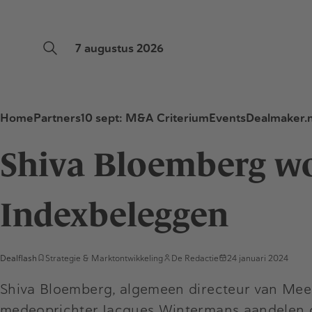
7 augustus 2026
Home
Partners
10 sept: M&A Criterium
Events
Dealmaker.n
Shiva Bloemberg w
Indexbeleggen
Dealflash
Strategie & Marktontwikkeling
De Redactie
24 januari 2024
Shiva Bloemberg, algemeen directeur van Mees
medeoprichter Jacques Wintermans aandelen ov