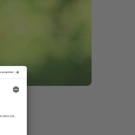
 Nederland
 bij Meesman