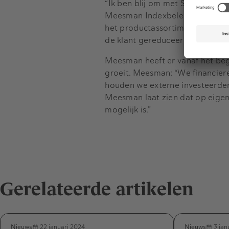
“Ik ben blij om met Shiva deze 
Meesman Indexbeleggen. “Ze heef
het productassortiment stevig u
de klant gereduceerd.”
Meesman heeft er vanaf het begi
groeit. Meesman: “We financieren
houden we externe investeerders
Meesman laat zien dat op eige
mogelijk is.”
Gerelateerde artikelen
Nieuws
Nieuws
22 januari 2024
3 jan