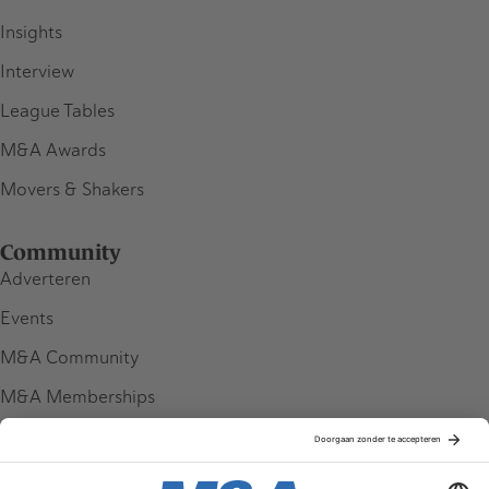
Insights
Interview
League Tables
M&A Awards
Movers & Shakers
Community
Adverteren
Events
M&A Community
M&A Memberships
League Tables
M&A Magazine