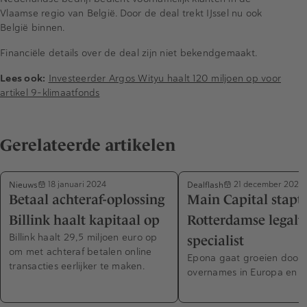
Vlaamse regio van België. Door de deal trekt IJssel nu ook
België binnen.
Financiële details over de deal zijn niet bekendgemaakt.
Lees ook:
Investeerder Argos Wityu haalt 120 miljoen op voor
artikel 9-klimaatfonds
Gerelateerde artikelen
Nieuws
Dealflash
18 januari 2024
21 december 2023
Betaal achteraf-oplossing
Main Capital stapt 
Billink haalt kapitaal op
Rotterdamse legalt
Billink haalt 29,5 miljoen euro op
specialist
om met achteraf betalen online
Epona gaat groeien door
transacties eerlijker te maken.
overnames in Europa en d