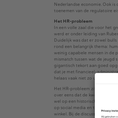
Nederlandse economie. Ook is d
toenemen van de regulatoire ei
Het HR-probleem
In een volle zaal die voor het g
werd er onder leiding van Rube
Duidelijk was dat er zowel bulls
rond een belangrijk thema: huma
weinig capabele mensen in de po
mismatch tussen wat de jeugd st
gigantisch tekort aan goed opg
dat je met financieel-administr
helaas vaak niet zo uitpakt. Lo
Het HR-probleem zit trouwens n
over eens dat de kwaliteit van d
wel op een historisch dieptepun
op social media en tegen het nie
winkel. Bij de discussie over he