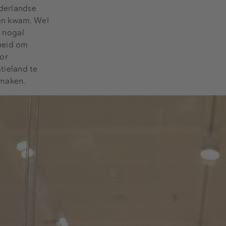
ederlandse
gen kwam. Wel
d nogal
heid om
or
tieland te
 maken.