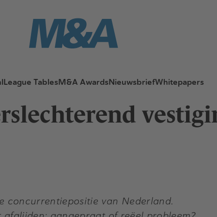
l
League Tables
M&A Awards
Nieuwsbrief
Whitepapers
rslechterend vestig
 de concurrentiepositie van Nederland.
 afglijden: aangepraat of reëel probleem?