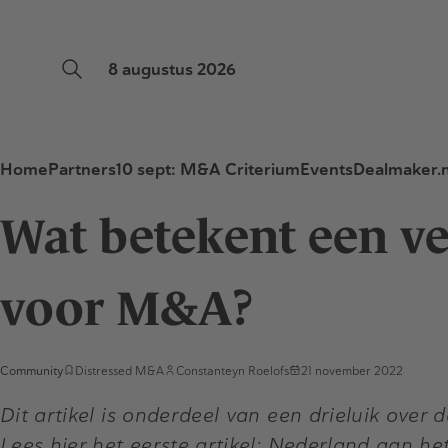
8 augustus 2026
Home
Partners
10 sept: M&A Criterium
Events
Dealmaker.n
Wat betekent een ve
voor M&A?
Community
Distressed M&A
Constanteyn Roelofs
21 november 2022
Dit artikel is onderdeel van een drieluik over
Lees hier het eerste artikel:
Nederland aan het