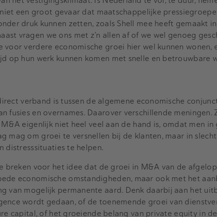
 het vestigingsklimaat. Is Nederland te vol, te duur, nem
t niet een groot gevaar dat maatschappelijke pressiegroepe
onder druk kunnen zetten, zoals Shell mee heeft gemaakt in
ast vragen we ons met z’n allen af of we wel genoeg gesc
 voor verdere economische groei hier wel kunnen wonen, en
tijd op hun werk kunnen komen met snelle en betrouwbare 
n direct verband is tussen de algemene economische conjunc
an fusies en overnames. Daarover verschillende meningen. Z
r M&A eigenlijk niet heel veel aan de hand is, omdat men in
g mag om groei te versnellen bij de klanten, maar in slecht
 distresssituaties te helpen.
te breken voor het idee dat de groei in M&A van de afgelop
goede economische omstandigheden, maar ook met het aan
ng van mogelijk permanente aard. Denk daarbij aan het uit
gence wordt gedaan, of de toenemende groei van dienstve
re capital, of het groeiende belang van private equity in d