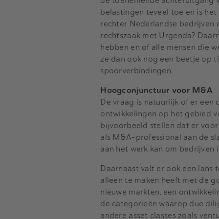
de toenemende achteruitgang van
belastingen teveel toe en is he
rechter Nederlandse bedrijven 
rechtszaak met Urgenda? Daarna
hebben en of alle mensen die we
ze dan ook nog een beetje op 
spoorverbindingen.
Hoogconjunctuur voor M&A
De vraag is natuurlijk of er ee
ontwikkelingen op het gebied v
bijvoorbeeld stellen dat er voo
als M&A-professional aan de sla
aan het werk kan om bedrijven in
Daarnaast valt er ook een lans 
alleen te maken heeft met de 
nieuwe markten, een ontwikkeli
de categorieën waarop due dili
andere asset classes zoals ventu