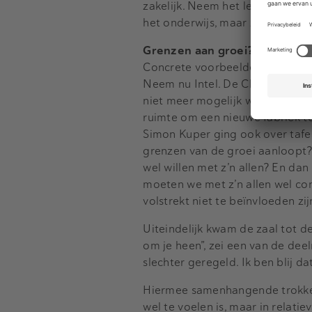
zakelijk. Neem het lerarentekort
het onderwijs, maar zit bijvoor
Grenzen aan groei?
Concrete voorbeelden van het ve
Neem nu Intel. De Chipfabrikan
niet meer mogelijk was om te g
ruimte om een nieuwe fabriek t
Simon Kuper ging ook over tafel
grenzen van de groei aanloopt
wel willen met z’n allen? En da
moeten we met z’n allen wel c
volstrekt niet te beïnvloeden zi
Uiteindelijk kwam de zaal tot d
om je heen”, zei een van de deel
slechter geregeld. Ik ben blij d
Hiermee samenhangende trokken
wel te voelen is, maar in relat