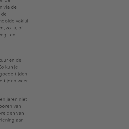
en de
n via de
 de
hoolde vaklui
, zo ja, of
weg- en
tuur en de
o kun je
 goede tijden
e tijden weer
en jaren niet
boren van
breiden van
rlening aan
e