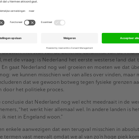
. Een aantal ouders in de zaal ondervindt aan den lijven het
beeld ook zakelijk in de kinderopvang of de educatieve tech
rlies aan kwaliteit van het vestigingsklimaat vlogen ook h
t is naar het oosten van Duitsland vertrokken omdat het ge
roeien in Nederland. Geen parkeerplaatsen, geen woningen
e bouwen. Het stuk van de bekende columnist van de Financ
, met de vraag: is Nederland het eerste westerse land dat 
? En gaat Nederland nog wel groeien en moeten we dat üb
n nog: we kunnen misschien wel van alles over vinden, maar 
oncluderen dat we gewoon botweg tegen fysieke grenzen a
jn door het politieke proces.
e conclusie dat Nederland nog wel echt meedraait in de wer
nemers, “het werkt hier allemaal wel. In andere landen is he
at ik niet in Engeland woon.”
 enkele aanwezigen dat een terugval misschien in absolu
ieve termen vast meevalt omdat we al van zo’n hoge piek ko