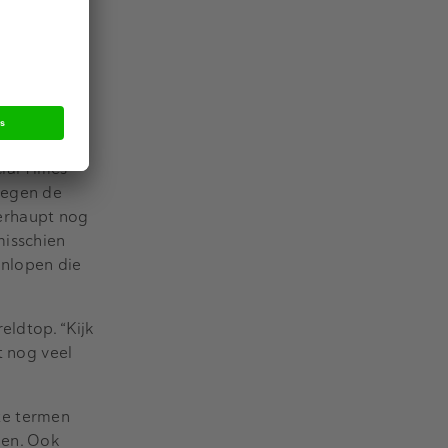
 tekort in
nologie.
een en weer.
woon fysiek
, geen
ial Times
tegen de
erhaupt nog
misschien
anlopen die
eldtop. “Kijk
t nog veel
te termen
men. Ook