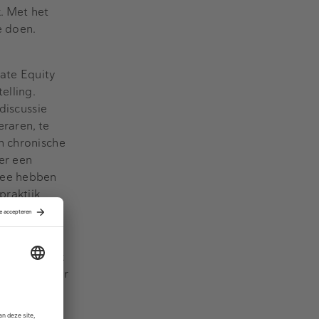
. Met het
e doen.
vate Equity
elling.
discussie
raren, te
n chronische
er een
dee hebben
praktijk
was het er
misschien ook
frekencultuur
 voor de
oonlijk en