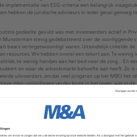
e implementatie van ESG-criteria een belangrijk vraagstuk
sen hebben de juridische adviseurs in ieder geval genoeg t
rootste gedeelte gevuld was met investeerders actief in Pri
n Munsterman stevig gedebatteerd over de voorliggende st
 als bears vertegenwoordigt waren. Uiteindelijk cirkelde de 
n resources. We hebben overal een tekort aan. Te weinig le
litiek, te weinig handjes aan het bed voor de zorg… En ee
udeert en waar de arbeidsmarkt behoefte aan heeft. Zo is 
eleide uitvoerders, omdat veel jongeren op het MBO het i
atieve mbo-opleidingen verder komt in het leven, wat in de 
odgieters verdienen in ieder geval een heel stuk meer.
iet alleen aan de onderkant van de maatschappij. De zaal 
e politici de laatste tijd nogal te wensen overlaat en zich 
t bevindt. Men vroeg zich hardop af wie in tijden van een a
t al te briljante salaris nou nog een beetje zorg wil dragen
t personeelstekort schakelde de zaal een beetje tussen pers