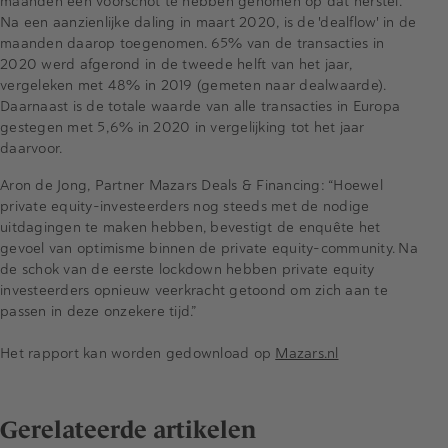
maanden een voorschot te hebben genomen op dat herstel.
Na een aanzienlijke daling in maart 2020, is de 'dealflow' in de
maanden daarop toegenomen. 65% van de transacties in
2020 werd afgerond in de tweede helft van het jaar,
vergeleken met 48% in 2019 (gemeten naar dealwaarde).
Daarnaast is de totale waarde van alle transacties in Europa
gestegen met 5,6% in 2020 in vergelijking tot het jaar
daarvoor.
Aron de Jong, Partner Mazars Deals & Financing: “Hoewel
private equity-investeerders nog steeds met de nodige
uitdagingen te maken hebben, bevestigt de enquête het
gevoel van optimisme binnen de private equity-community. Na
de schok van de eerste lockdown hebben private equity
investeerders opnieuw veerkracht getoond om zich aan te
passen in deze onzekere tijd.”
Het rapport kan worden gedownload op
Mazars.nl
Gerelateerde artikelen