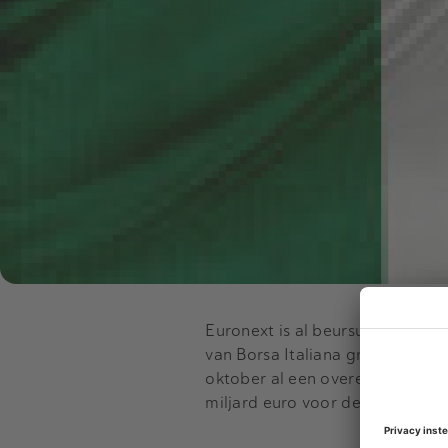
Euronext is al beursuitbater v
van Borsa Italiana groeit Euron
oktober al een overeenkomst m
miljard euro voor de beursuitba