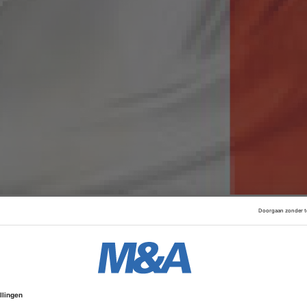
an onder andere de beurzen van Amsterdam en Parijs. Door
ext uit tot de grootste beursuitbater van Europa. Euronext 
et de Londense beursuitbater LSE over de overname. LSE 
ter van Milaan.
Advertentie