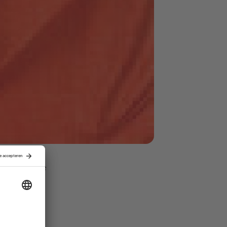
 de overname
sloot begin
ontvangt 4,3