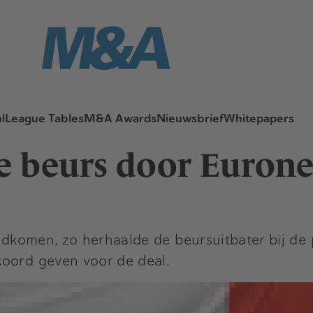
l
League Tables
M&A Awards
Nieuwsbrief
Whitepapers
e beurs door Euron
ndkomen, zo herhaalde de beursuitbater bij de p
koord geven voor de deal.