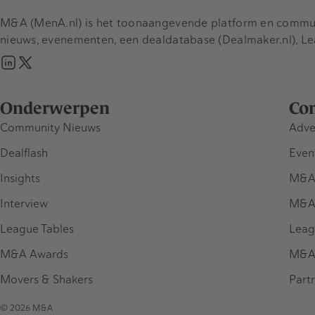
M&A (MenA.nl) is het toonaangevende platform en communit
nieuws, evenementen, een dealdatabase (Dealmaker.nl), L
Onderwerpen
Co
Community Nieuws
Adve
Dealflash
Even
Insights
M&A
Interview
M&A
League Tables
Leag
M&A Awards
M&A
Movers & Shakers
Part
© 2026 M&A