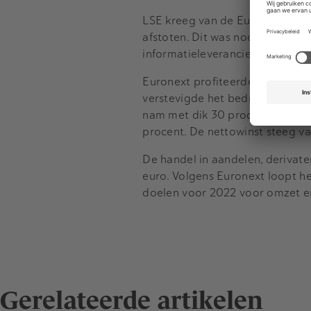
LSE kreeg van de Europese Comm
afstoten. Dit was nodig om toe
informatieleverancier Refinitiv.
Euronext profiteerde het afgelo
verstevigde het bedrijf zijn m
nam met dik 30 procent toe tot 
procent. De nettowinst steeg van
De handel in aandelen, derivate
euro. Volgens Euronext loopt he
doelen voor 2022 voor omzet en 
Gerelateerde artikelen