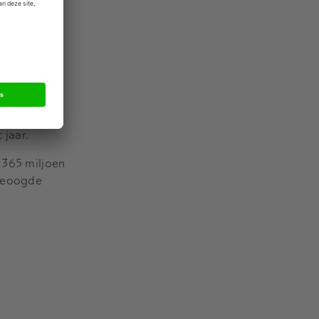
r moest
inancieel
. Ook
 Euronext
it 13
 jaar.
 365 miljoen
 beoogde