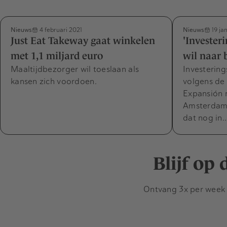
Nieuws
Nieuws
4 februari 2021
19 ja
Just Eat Takeway gaat winkelen
'Invester
met 1,1 miljard euro
wil naar
Maaltijdbezorger wil toeslaan als
Investering
kansen zich voordoen.
volgens de
Expansión n
Amsterdam.
dat nog in
Blijf op
Ontvang 3x per week d