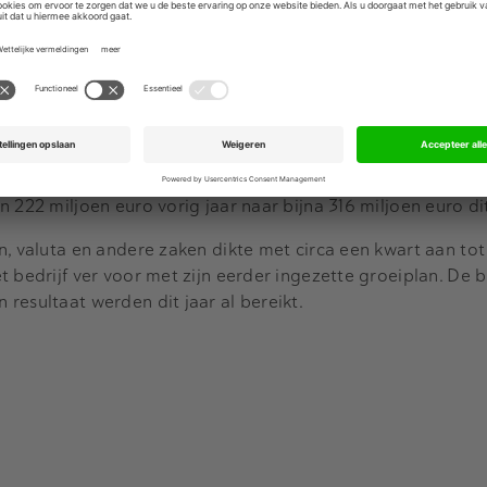
issie eerder te horen dat het de Italiaanse beursuitbate
stemming te krijgen voor de beoogde eigen overname van f
pen jaar van de extra activiteiten op de financiële markten
arktpositie geholpen door eerdere overnames. De omzet van
884,3 miljoen euro. Zonder het effect van overnames was d
 222 miljoen euro vorig jaar naar bijna 316 miljoen euro dit
n, valuta en andere zaken dikte met circa een kwart aan tot
t bedrijf ver voor met zijn eerder ingezette groeiplan. De
resultaat werden dit jaar al bereikt.