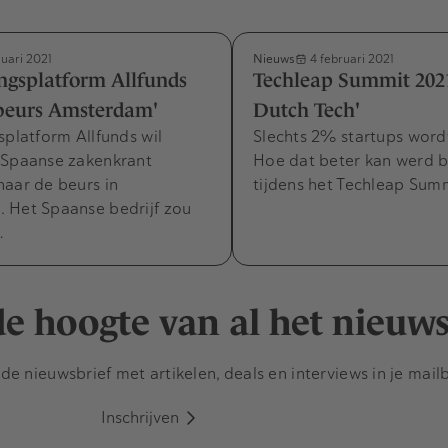
Nieuws
nuari 2021
4 februari 2021
ingsplatform Allfunds
Techleap Summit 2021
 beurs Amsterdam'
Dutch Tech'
splatform Allfunds wil
Slechts 2% startups word
 Spaanse zakenkrant
Hoe dat beter kan werd 
aar de beurs in
tijdens het Techleap Summ
 Het Spaanse bedrijf zou
…
 de hoogte van al het nieuw
e nieuwsbrief met artikelen, deals en interviews in je mail
Inschrijven