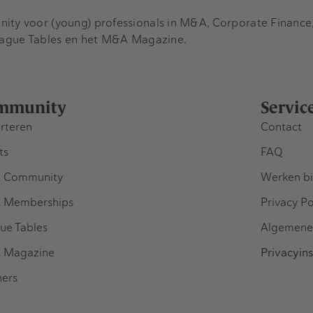
y voor (young) professionals in M&A, Corporate Finance, 
eague Tables en het M&A Magazine.
mmunity
Servic
rteren
Contact
ts
FAQ
 Community
Werken bi
 Memberships
Privacy Po
ue Tables
Algemene
 Magazine
Privacyins
ners