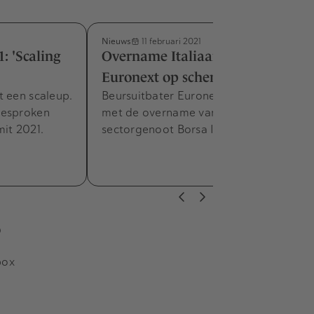
Nieuws
11 februari 2021
: 'Scaling
Overname Italiaanse beurs door
Euronext op schema
t een scaleup.
Beursuitbater Euronext ligt op schema
besproken
met de overname van de Italiaanse
it 2021.
sectorgenoot Borsa Italiana.
s
box