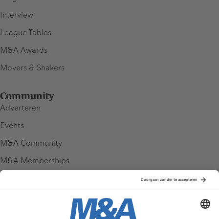
Interview
League Tables
M&A Awards
Movers & Shakers
Community
Adverteren
Events
M&A Community
M&A Memberships
League Tables
M&A Magazine
Partners