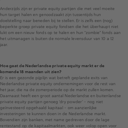
Anderzijds zijn er private equity partijen die met veel moeite
hun target halen en genoodzaakt zijn tussentijds hun
doelstelling naar beneden bij te stellen. Er is zelfs een (nog)
beperkte groep private equity fondsen die het überhaupt niet
lukt om een nieuw fonds op te halen en hun “zombie” fonds aan
het uitmanagen is buiten de normale levensduur van 10 a 12
jaar.
Hoe gaat de Nederlandse private equity markt er de
komende 18 maanden uit zien?
Er is een gezonde pijplijn wat betreft geplande exits van
Nederlandse private equity ondernemingen voor de rest van
het jaar, die na de zomerperiode op de markt zullen komen.
Daarnaast heeft een groot aantal Nederlandse en buitenlandse
private equity partijen genoeg ‘dry powder’ – nog niet
geïnvesteerd opgehaald kapitaal – om aanzienlijke
investeringen te kunnen doen in de Nederlandse markt.
Bovendien zijn banken, met name gedreven door de lage
rentestand op de kapitaalmarkten, ook weer volop open voor