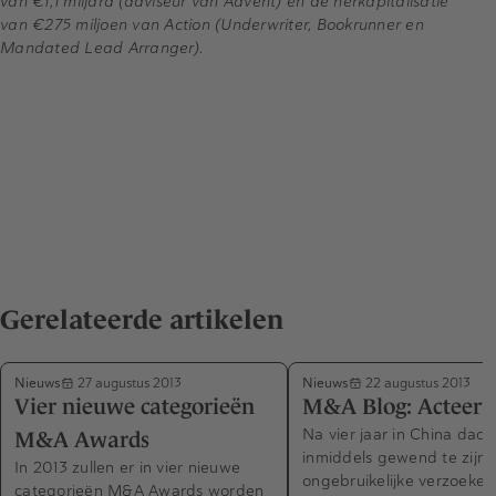
van €1,1 miljard (adviseur van Advent) en de herkapitalisatie
van €275 miljoen van Action (Underwriter, Bookrunner en
Mandated Lead Arranger).
Gerelateerde artikelen
Nieuws
Nieuws
27 augustus 2013
22 augustus 2013
Vier nieuwe categorieën
M&A Blog: Acteer
Na vier jaar in China dacht
M&A Awards
inmiddels gewend te zijn 
In 2013 zullen er in vier nieuwe
ongebruikelijke verzoeken
categorieën M&A Awards worden