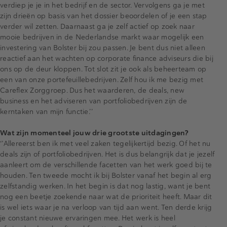
verdiep je je in het bedrijf en de sector. Vervolgens ga je met
zijn drieën op basis van het dossier beoordelen of je een stap
verder wil zetten. Daarnaast ga je zelf actief op zoek naar
mooie bedrijven in de Nederlandse markt waar mogelijk een
investering van Bolster bij zou passen. Je bent dus niet alleen
reactief aan het wachten op corporate finance adviseurs die bij
ons op de deur kloppen. Tot slot zit je ook als beheerteam op
een van onze portefeuillebedrijven. Zelf hou ik me bezig met
Careflex Zorggroep. Dus het waarderen, de deals, new
business en het adviseren van portfoliobedrijven zijn de
kerntaken van mijn functie.’’
Wat zijn momenteel jouw drie grootste uitdagingen?
‘’Allereerst ben ik met veel zaken tegelijkertijd bezig. Of het nu
deals zijn of portfoliobedrijven. Het is dus belangrijk dat je jezelf
aanleert om de verschillende facetten van het werk goed bij te
houden. Ten tweede mocht ik bij Bolster vanaf het begin al erg
zelfstandig werken. In het begin is dat nog lastig, want je bent
nog een beetje zoekende naar wat de prioriteit heeft. Maar dit
is wel iets waar je na verloop van tijd aan went. Ten derde krijg
je constant nieuwe ervaringen mee. Het werk is heel