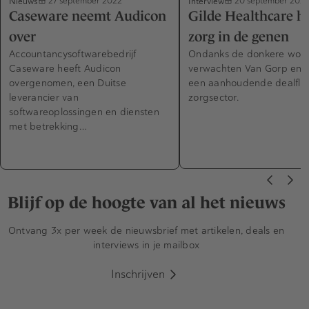
Nieuws
Interview
27 september 2022
20 september 202
Caseware neemt Audicon
Gilde Healthcare h
over
zorg in de genen
Accountancysoftwarebedrijf
Ondanks de donkere wol
Caseware heeft Audicon
verwachten Van Gorp en D
overgenomen, een Duitse
een aanhoudende dealflo
leverancier van
zorgsector.
softwareoplossingen en diensten
met betrekking…
Blijf op de hoogte van al het nieuws
Ontvang 3x per week de nieuwsbrief met artikelen, deals en
interviews in je mailbox
Inschrijven