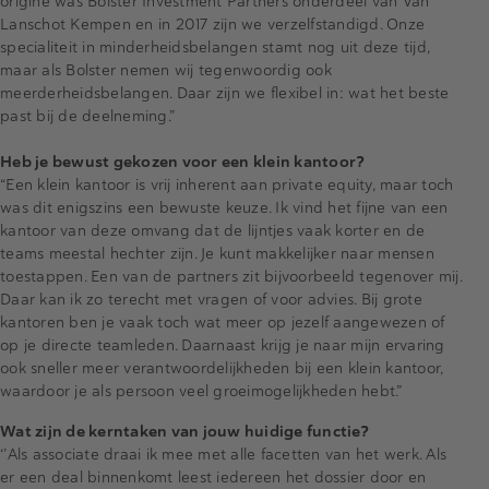
origine was Bolster Investment Partners onderdeel van Van
Lanschot Kempen en in 2017 zijn we verzelfstandigd. Onze
specialiteit in minderheidsbelangen stamt nog uit deze tijd,
maar als Bolster nemen wij tegenwoordig ook
meerderheidsbelangen. Daar zijn we flexibel in: wat het beste
past bij de deelneming.”
Heb je bewust gekozen voor een klein kantoor?
“Een klein kantoor is vrij inherent aan private equity, maar toch
was dit enigszins een bewuste keuze. Ik vind het fijne van een
kantoor van deze omvang dat de lijntjes vaak korter en de
teams meestal hechter zijn. Je kunt makkelijker naar mensen
toestappen. Een van de partners zit bijvoorbeeld tegenover mij.
Daar kan ik zo terecht met vragen of voor advies. Bij grote
kantoren ben je vaak toch wat meer op jezelf aangewezen of
op je directe teamleden. Daarnaast krijg je naar mijn ervaring
ook sneller meer verantwoordelijkheden bij een klein kantoor,
waardoor je als persoon veel groeimogelijkheden hebt.”
Wat zijn de kerntaken van jouw huidige functie?
‘’Als associate draai ik mee met alle facetten van het werk. Als
er een deal binnenkomt leest iedereen het dossier door en