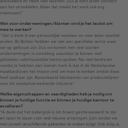
afwisselend en heeft veel facetten. Dus je bent jezelf constant
aan het ontwikkelen. Maar dat maakt het werk ook erg
interessant.’’
Wat voor ondernemingen/klanten vind je het leukst om
mee te werken?
‘’Dat is denk ik een persoonlijke voorkeur en voor ieder teamlid
anders. Bij Bolster hebben we niet een specifieke sector waar
we op gefocust zijn. Dus we komen met veel soorten
ondernemingen in aanraking waardoor je binnen veel
gebieden vakinhoudelijke kennis opdoet. Na veel bedrijven
voorbij te hebben zien komen merk ik dat ik de Nederlandse
maakbedrijven het mooist vind om mee te werken omdat deze
heel tastbaar zijn. Bijvoorbeeld fabrikanten van productielijnen
voor de voedselverwerkende industrie.’’
Welke eigenschappen en vaardigheden heb je nodig om
binnen je huidige functie en binnen je huidige kantoor te
excelleren?
“Ik denk dat het belangrijk is om breed geïnteresseerd te zijn
en open te staan voor veel nieuwe ervaringen. Juist omdat we
met zoveel verschillende gebieden te maken krijgt. Ook krijg je,