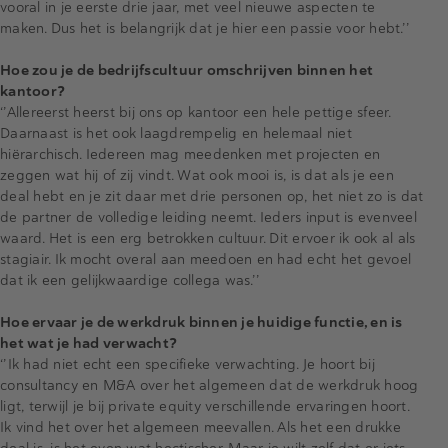
vooral in je eerste drie jaar, met veel nieuwe aspecten te
maken. Dus het is belangrijk dat je hier een passie voor hebt.’’
Hoe zou je de bedrijfscultuur omschrijven binnen het
kantoor?
‘’Allereerst heerst bij ons op kantoor een hele pettige sfeer.
Daarnaast is het ook laagdrempelig en helemaal niet
hiërarchisch. Iedereen mag meedenken met projecten en
zeggen wat hij of zij vindt. Wat ook mooi is, is dat als je een
deal hebt en je zit daar met drie personen op, het niet zo is dat
de partner de volledige leiding neemt. Ieders input is evenveel
waard. Het is een erg betrokken cultuur. Dit ervoer ik ook al als
stagiair. Ik mocht overal aan meedoen en had echt het gevoel
dat ik een gelijkwaardige collega was.’’
Hoe ervaar je de werkdruk binnen je huidige functie, en is
het wat je had verwacht?
‘’Ik had niet echt een specifieke verwachting. Je hoort bij
consultancy en M&A over het algemeen dat de werkdruk hoog
ligt, terwijl je bij private equity verschillende ervaringen hoort.
Ik vind het over het algemeen meevallen. Als het een drukke