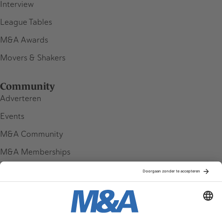
Interview
League Tables
M&A Awards
Movers & Shakers
Community
Adverteren
Events
M&A Community
M&A Memberships
League Tables
M&A Magazine
Partners