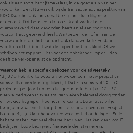
ook als een soort bedrijfsmakelaar, in de goede zin van het
woord, kan zien. Nu werk ik bij de transactie advies praktijk van
BDO. Daar houd ik me vooral bezig met due diligence
onderzoek. Dat betekent dat onze klant vaak al een
overnamekandidaat gevonden heeft en al een soort van
voorcontract getekend heeft. Wij toetsen dan of er aan de
voorwaarden van het contract ook daadwerkelijk voldaan
wordt en of het beeld wat de koper heeft ook klopt. Of we
schrijven het rapport juist voor een onbekende koper – dan
geeft de verkoper juist de opdracht.”
Waarom heb je specifiek gekozen voor de adviestak?
“Bij BDO heb ik elke twee à vier weken een nieuw project en
soms zelfs meerdere tegelijkertijd. Dat zijn soms wel 20 - 30
projecten per jaar. Ik moet dus gedurende het jaar 20 - 30
nieuwe bedrijven in twee tot vier weken helemaal doorgronden
en precies begrijpen hoe het in elkaar zit. Daarnaast wil je
begrijpen waarom de target een verstandig overname-object
is en geef je je klant handvatten voor onderhandelingen. En je
hebt te maken met veel diverse bedrijven. Het kan gaan om IT-
bedrijven, bouwbedrijven, financiële dienstverleners,
groothandels, enzovoort. Al die bedrijven uit verschillende