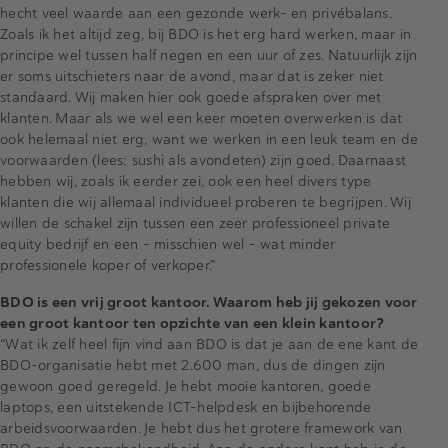
hecht veel waarde aan een gezonde werk- en privébalans.
Zoals ik het altijd zeg, bij BDO is het erg hard werken, maar in
principe wel tussen half negen en een uur of zes. Natuurlijk zijn
er soms uitschieters naar de avond, maar dat is zeker niet
standaard. Wij maken hier ook goede afspraken over met
klanten. Maar als we wel een keer moeten overwerken is dat
ook helemaal niet erg, want we werken in een leuk team en de
voorwaarden (lees: sushi als avondeten) zijn goed. Daarnaast
hebben wij, zoals ik eerder zei, ook een heel divers type
klanten die wij allemaal individueel proberen te begrijpen. Wij
willen de schakel zijn tussen een zeer professioneel private
equity bedrijf en een – misschien wel – wat minder
professionele koper of verkoper.”
BDO is een vrij groot kantoor. Waarom heb jij gekozen voor
een groot kantoor ten opzichte van een klein kantoor?
“Wat ik zelf heel fijn vind aan BDO is dat je aan de ene kant de
BDO-organisatie hebt met 2.600 man, dus de dingen zijn
gewoon goed geregeld. Je hebt mooie kantoren, goede
laptops, een uitstekende ICT-helpdesk en bijbehorende
arbeidsvoorwaarden. Je hebt dus het grotere framework van