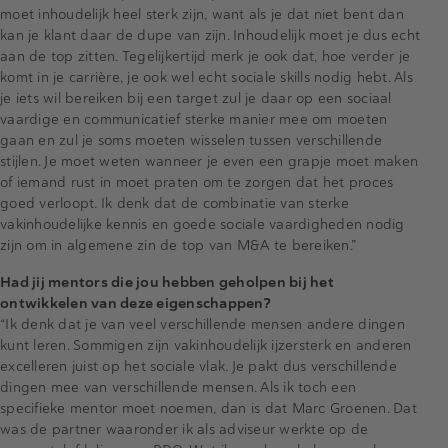
moet inhoudelijk heel sterk zijn, want als je dat niet bent dan
kan je klant daar de dupe van zijn. Inhoudelijk moet je dus echt
aan de top zitten. Tegelijkertijd merk je ook dat, hoe verder je
komt in je carrière, je ook wel echt sociale skills nodig hebt. Als
je iets wil bereiken bij een target zul je daar op een sociaal
vaardige en communicatief sterke manier mee om moeten
gaan en zul je soms moeten wisselen tussen verschillende
stijlen. Je moet weten wanneer je even een grapje moet maken
of iemand rust in moet praten om te zorgen dat het proces
goed verloopt. Ik denk dat de combinatie van sterke
vakinhoudelijke kennis en goede sociale vaardigheden nodig
zijn om in algemene zin de top van M&A te bereiken.”
Had jij mentors die jou hebben geholpen bij het
ontwikkelen van deze eigenschappen?
“Ik denk dat je van veel verschillende mensen andere dingen
kunt leren. Sommigen zijn vakinhoudelijk ijzersterk en anderen
excelleren juist op het sociale vlak. Je pakt dus verschillende
dingen mee van verschillende mensen. Als ik toch een
specifieke mentor moet noemen, dan is dat Marc Groenen. Dat
was de partner waaronder ik als adviseur werkte op de