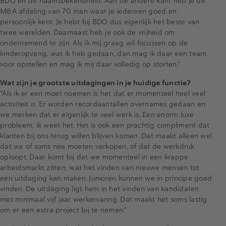
BDO en de naamsbekendheid. Aan de andere kant heb je de
M&A afdeling van 70 man waar je iedereen goed en
persoonlijk kent. Je hebt bij BDO dus eigenlijk het beste van
twee werelden. Daarnaast heb je ook de vrijheid om
ondernemend te zijn. Als ik mij graag wil focussen op de
kinderopvang, wat ik heb gedaan, dan mag ik daar een team
voor opstellen en mag ik mij daar volledig op storten.”
Wat zijn je grootste uitdagingen in je huidige functie?
“Als ik er een moet noemen is het dat er momenteel heel veel
activiteit is. Er worden recordaantallen overnames gedaan en
we merken dat er eigenlijk te veel werk is. Een enorm luxe
probleem, ik weet het. Het is ook een prachtig compliment dat
klanten bij ons terug willen blijven komen. Dat maakt alleen wel
dat we of soms nee moeten verkopen, of dat de werkdruk
oploopt. Daar komt bij dat we momenteel in een krappe
arbeidsmarkt zitten, wat het vinden van nieuwe mensen tot
een uitdaging kan maken. Junioren kunnen we in principe goed
vinden. De uitdaging ligt hem in het vinden van kandidaten
met minimaal vijf jaar werkervaring. Dat maakt het soms lastig
om er een extra project bij te nemen.”