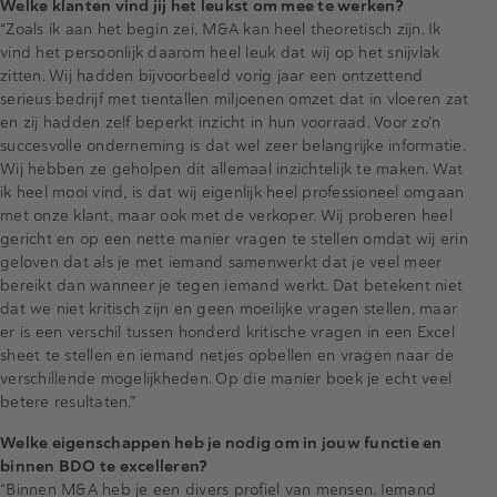
Welke klanten vind jij het leukst om mee te werken?
“Zoals ik aan het begin zei, M&A kan heel theoretisch zijn. Ik
vind het persoonlijk daarom heel leuk dat wij op het snijvlak
zitten. Wij hadden bijvoorbeeld vorig jaar een ontzettend
serieus bedrijf met tientallen miljoenen omzet dat in vloeren zat
en zij hadden zelf beperkt inzicht in hun voorraad. Voor zo’n
succesvolle onderneming is dat wel zeer belangrijke informatie.
Wij hebben ze geholpen dit allemaal inzichtelijk te maken. Wat
ik heel mooi vind, is dat wij eigenlijk heel professioneel omgaan
met onze klant, maar ook met de verkoper. Wij proberen heel
gericht en op een nette manier vragen te stellen omdat wij erin
geloven dat als je met iemand samenwerkt dat je veel meer
bereikt dan wanneer je tegen iemand werkt. Dat betekent niet
dat we niet kritisch zijn en geen moeilijke vragen stellen, maar
er is een verschil tussen honderd kritische vragen in een Excel
sheet te stellen en iemand netjes opbellen en vragen naar de
verschillende mogelijkheden. Op die manier boek je echt veel
betere resultaten.”
Welke eigenschappen heb je nodig om in jouw functie en
binnen BDO te excelleren?
“Binnen M&A heb je een divers profiel van mensen. Iemand