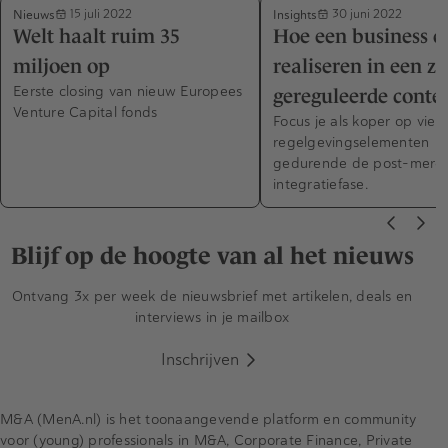
Nieuws
Insights
15 juli 2022
30 juni 2022
Welt haalt ruim 35
Hoe een business ca
miljoen op
realiseren in een z
Eerste closing van nieuw Europees
gereguleerde conte
Venture Capital fonds
Focus je als koper op vier
regelgevingselementen
gedurende de post-merg
integratiefase.
Blijf op de hoogte van al het nieuws
Ontvang 3x per week de nieuwsbrief met artikelen, deals en
interviews in je mailbox
Inschrijven
M&A (MenA.nl) is het toonaangevende platform en community
voor (young) professionals in M&A, Corporate Finance, Private