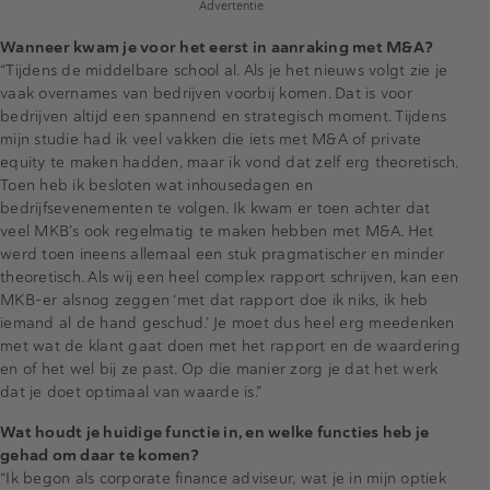
Advertentie
Wanneer kwam je voor het eerst in aanraking met M&A?
“Tijdens de middelbare school al. Als je het nieuws volgt zie je
vaak overnames van bedrijven voorbij komen. Dat is voor
bedrijven altijd een spannend en strategisch moment. Tijdens
mijn studie had ik veel vakken die iets met M&A of private
equity te maken hadden, maar ik vond dat zelf erg theoretisch.
Toen heb ik besloten wat inhousedagen en
bedrijfsevenementen te volgen. Ik kwam er toen achter dat
veel MKB’s ook regelmatig te maken hebben met M&A. Het
werd toen ineens allemaal een stuk pragmatischer en minder
theoretisch. Als wij een heel complex rapport schrijven, kan een
MKB-er alsnog zeggen ‘met dat rapport doe ik niks, ik heb
iemand al de hand geschud.’ Je moet dus heel erg meedenken
met wat de klant gaat doen met het rapport en de waardering
en of het wel bij ze past. Op die manier zorg je dat het werk
dat je doet optimaal van waarde is.”
Wat houdt je huidige functie in, en welke functies heb je
gehad om daar te komen?
“Ik begon als corporate finance adviseur, wat je in mijn optiek