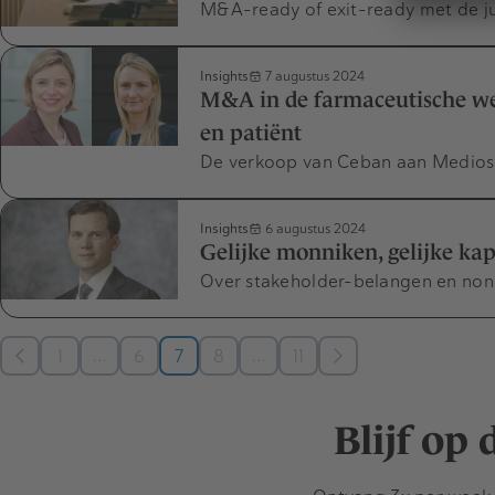
M&A-ready of exit-ready met de ju
Insights
7 augustus 2024
M&A in de farmaceutische wer
en patiënt
De verkoop van Ceban aan Medios 
Insights
6 augustus 2024
Gelijke monniken, gelijke ka
Over stakeholder-belangen en non-
…
…
1
6
7
8
11
Blijf op