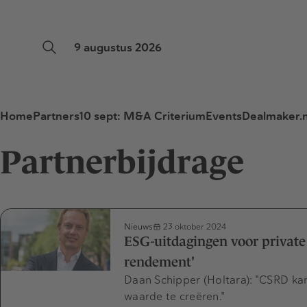
9 augustus 2026
Home
Partners
10 sept: M&A Criterium
Events
Dealmaker.n
Partnerbijdrage
Nieuws
23 oktober 2024
ESG-uitdagingen voor private 
rendement'
Daan Schipper (Holtara): "CSRD ka
waarde te creëren."