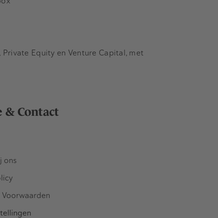
box
Private Equity en Venture Capital, met
e & Contact
j ons
licy
 Voorwaarden
tellingen