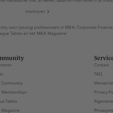
e nieuwsbrief met artikelen, deals en interviews in je mail
Inschrijven
y voor (young) professionals in M&A, Corporate Finance, 
eague Tables en het M&A Magazine.
mmunity
Servic
rteren
Contact
ts
FAQ
 Community
Werken bi
 Memberships
Privacy Po
ue Tables
Algemene
 Magazine
Privacyins