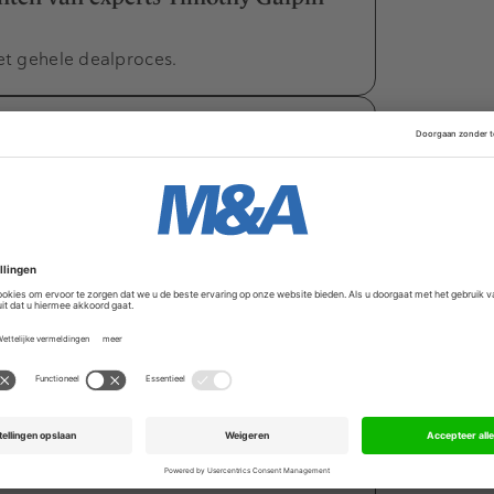
het gehele dealproces.
t nieuwe impuls in 2024
n hernieuwd vertrouwen in
sen bij groei in het digitale
um: een stuwende kracht voor de
es markt?
agement: dit is hoe je ze overwint