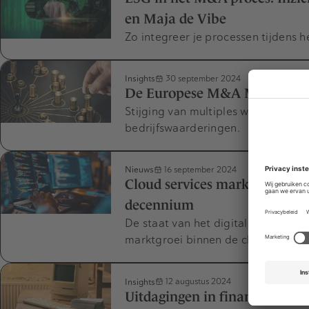
en Maja de Vibe
Zo integreer je processen tijdens 
Insights
30 september 2024
De Europese M&A Markt krijg
Stijging van multiples wijst op ee
bedrijfswaarderingen.
Nieuws
16 september 2024
Cloud services markt: M&A-kan
decennium
De staat van het digitale decenni
marktgroei binnen de cloud servic
Insights
12 augustus 2024
Uitdagingen in financieel man