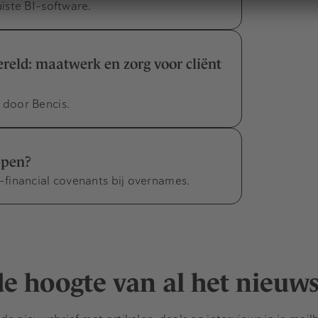
iste BI-software.
eld: maatwerk en zorg voor cliënt
door Bencis.
ppen?
financial covenants bij overnames.
 de hoogte van al het nieuw