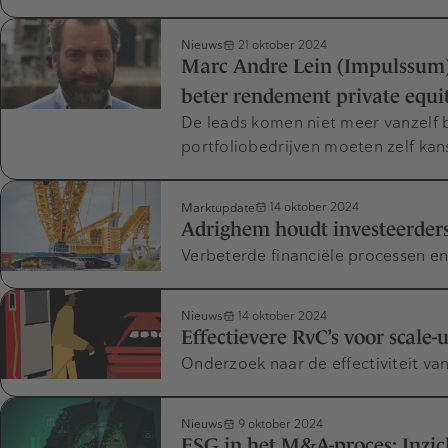
Nieuws
21 oktober 2024
Marc Andre Lein (Impulssum) 
beter rendement private equit
De leads komen niet meer vanzelf 
portfoliobedrijven moeten zelf kan
Marktupdate
14 oktober 2024
Adrighem houdt investeerders
Verbeterde financiële processen e
Nieuws
14 oktober 2024
Effectievere RvC’s voor scale-
Onderzoek naar de effectiviteit va
Nieuws
9 oktober 2024
ESG in het M&A-proces: Inzic