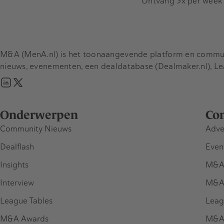
Ontvang 3x per week d
M&A (MenA.nl) is het toonaangevende platform en communit
nieuws, evenementen, een dealdatabase (Dealmaker.nl), L
Onderwerpen
Co
Community Nieuws
Adve
Dealflash
Even
Insights
M&A
Interview
M&A
League Tables
Leag
M&A Awards
M&A