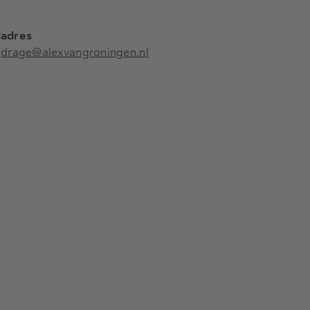
ladres
jdrage@alexvangroningen.nl