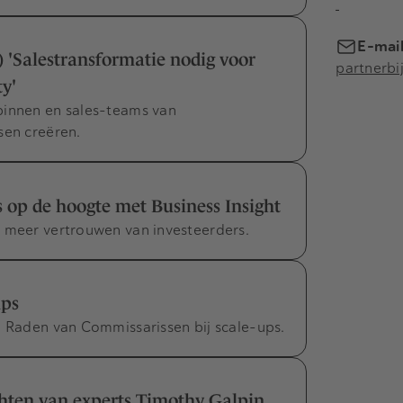
-
E-mai
'Salestransformatie nodig voor
partnerbi
y'
binnen en sales-teams van
sen creëren.
 op de hoogte met Business Insight
n meer vertrouwen van investeerders.
ups
n Raden van Commissarissen bij scale-ups.
hten van experts Timothy Galpin