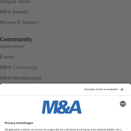
League Tables
M&A Awards
Movers & Shakers
Community
Adverteren
Events
M&A Community
M&A Memberships
League Tables
M&A Magazine
Partners
Service & Contact