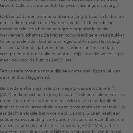
Growth Collective, dat zelfs B Corp-certificeringen verzorgt.”
Ook beloofde een overname door de Jong & Laan te leiden tot
een sterkere positie in de ‘war for talent’. “De kennisdeling
tussen specialisten binnen een grote organisatie maakt
werknemers scherper. Ze krijgen hoogwaardigere vraagstukken
te behandelen dan binnen een regionaal kantoor. Het draagt
er allemaal toe bij dat er nu meer carrièrekansen zijn dan
vroeger en dat is niet alleen aantrekkelijk voor nieuwe collega’s
maar ook voor de huidige JAN©-ers.”
Ten tweede moest er natuurlijk ‘een nette deal liggen’, al was
dat niet doorslaggevend.
De derde en belangrijkste overweging was de ‘culturele fit’.
JAN© herkent zich in de Jong & Laan: "Ook een hele menselijke
organisatie, net als wij, met een sterk streven naar kwaliteit,
innovatie en duurzaamheid en een grote mate van persoonlijke
aandacht en lokale betrokkenheid. De Jong & Laan heeft een
cultuur van verbinding, vertrouwen en vooruitstrevendheid, en
dat sluit naadloos aan bij de cultuur van JAN©." Met andere
woorden: de cultuur van JAN© zou behouden blijven in geval