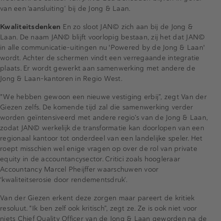
van een ‘aansluiting’ bij de Jong & Laan.
Kwaliteitsdenken
En zo sloot JAN© zich aan bij de Jong &
Laan. De naam JAN© blijft voorlopig bestaan, zij het dat JAN©
in alle communicatie-uitingen nu 'Powered by de Jong & Laan'
wordt. Achter de schermen vindt een verregaande integratie
plaats. Er wordt gewerkt aan samenwerking met andere de
Jong & Laan-kantoren in Regio West.
"We hebben gewoon een nieuwe vestiging erbij”, zegt Van der
Giezen zelfs. De komende tijd zal die samenwerking verder
worden geïntensiveerd met andere regio’s van de Jong & Laan,
zodat JAN© werkelijk de transformatie kan doorlopen van een
regionaal kantoor tot onderdeel van een landelijke speler. Het
roept misschien wel enige vragen op over de rol van private
equity in de accountancysector. Critici zoals hoogleraar
Accountancy Marcel Pheijffer waarschuwen voor
‘kwaliteitserosie door rendementsdruk’.
Van der Giezen erkent deze zorgen maar pareert de kritiek
resoluut. "Ik ben zelf ook kritisch”, zegt ze. Ze is ook niet voor
niets Chief Quality Officer van de Jong & Laan geworden na de