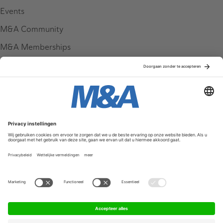
Events
M&A Community
M&A Memberships
League Tables
M&A Magazine
Partners
Service & Contact
Contact
FAQ
Werken bij ons
Privacy Policy
Algemene Voorwaarden