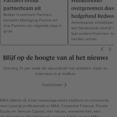
Partners breidt
Hunkemöller
partnerteam uit
overgenomen door
Bolster Investment Partners
hedgefund Redwoo
benoemt Managing Partner en
Amerikaanse schuldeiser 
drie Partners als volgende stap in
een Nederlands bedrijf ov
groei.
laat andere financiers met
handen achter.
Blijf op de hoogte van al het nieuws
Ontvang 3x per week de nieuwsbrief met artikelen, deals en
interviews in je mailbox
Inschrijven
M&A (MenA.nl) is het toonaangevende platform en community
voor (young) professionals in M&A, Corporate Finance, Private
Equity en Venture Capital, met nieuws, evenementen, een
dealdatabase (Dealmaker.nl), League Tables en het M&A