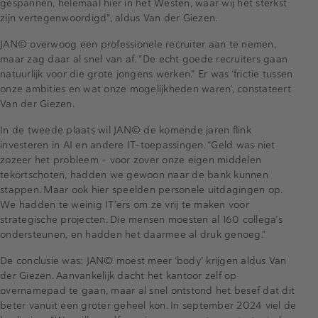
gespannen, helemaal hier in het Westen, waar wij het sterkst
zijn vertegenwoordigd", aldus Van der Giezen.
JAN© overwoog een professionele recruiter aan te nemen,
maar zag daar al snel van af. "De echt goede recruiters gaan
natuurlijk voor die grote jongens werken.” Er was ‘frictie tussen
onze ambities en wat onze mogelijkheden waren’, constateert
Van der Giezen.
In de tweede plaats wil JAN© de komende jaren flink
investeren in AI en andere IT-toepassingen. “Geld was niet
zozeer het probleem – voor zover onze eigen middelen
tekortschoten, hadden we gewoon naar de bank kunnen
stappen. Maar ook hier speelden personele uitdagingen op.
We hadden te weinig IT’ers om ze vrij te maken voor
strategische projecten. Die mensen moesten al 160 collega’s
ondersteunen, en hadden het daarmee al druk genoeg.”
De conclusie was: JAN© moest meer ‘body’ krijgen aldus Van
der Giezen. Aanvankelijk dacht het kantoor zelf op
overnamepad te gaan, maar al snel ontstond het besef dat dit
beter vanuit een groter geheel kon. In september 2024 viel de