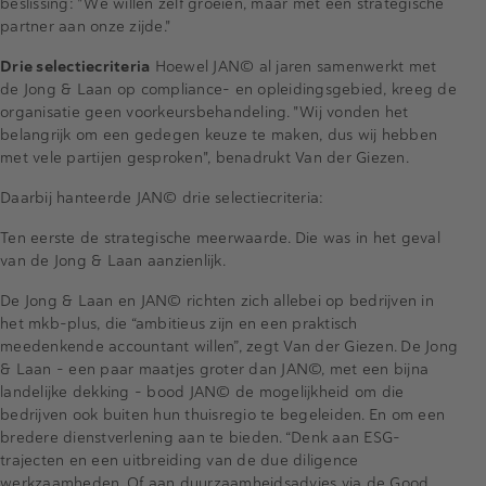
beslissing: "We willen zelf groeien, maar met een strategische
partner aan onze zijde."
Drie selectiecriteria
Hoewel JAN© al jaren samenwerkt met
de Jong & Laan op compliance- en opleidingsgebied, kreeg de
organisatie geen voorkeursbehandeling. "Wij vonden het
belangrijk om een gedegen keuze te maken, dus wij hebben
met vele partijen gesproken", benadrukt Van der Giezen.
Daarbij hanteerde JAN© drie selectiecriteria:
Ten eerste de strategische meerwaarde. Die was in het geval
van de Jong & Laan aanzienlijk.
De Jong & Laan en JAN© richten zich allebei op bedrijven in
het mkb-plus, die “ambitieus zijn en een praktisch
meedenkende accountant willen”, zegt Van der Giezen. De Jong
& Laan – een paar maatjes groter dan JAN©, met een bijna
landelijke dekking – bood JAN© de mogelijkheid om die
bedrijven ook buiten hun thuisregio te begeleiden. En om een
bredere dienstverlening aan te bieden. “Denk aan ESG-
trajecten en een uitbreiding van de due diligence
werkzaamheden. Of aan duurzaamheidsadvies via de Good