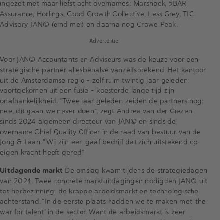
ingezet met maar liefst acht overnames: Marshoek, 5BAR
Assurance, Horlings, Good Growth Collective, Less Grey, TIC
Advisory, JAN© (eind mei) en daarna nog
Crowe Peak
.
Advertentie
Voor JAN© Accountants en Adviseurs was de keuze voor een
strategische partner allesbehalve vanzelfsprekend. Het kantoor
uit de Amsterdamse regio – zelf ruim twintig jaar geleden
voortgekomen uit een fusie – koesterde lange tijd zijn
onafhankelijkheid. "Twee jaar geleden zeiden de partners nog:
nee, dit gaan we never doen", zegt Andrea van der Giezen,
sinds 2024 algemeen directeur van JAN© en sinds de
overname Chief Quality Officer in de raad van bestuur van de
Jong & Laan. "Wij zijn een gaaf bedrijf dat zich uitstekend op
eigen kracht heeft gered.”
Uitdagende markt
De omslag kwam tijdens de strategiedagen
van 2024. Twee concrete marktuitdagingen nodigden JAN© uit
tot herbezinning: de krappe arbeidsmarkt en technologische
achterstand. “In de eerste plaats hadden we te maken met ‘the
war for talent’ in de sector. Want de arbeidsmarkt is zeer