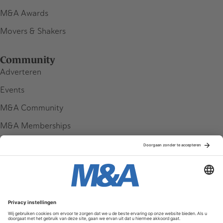
M&A Awards
Movers & Shakers
Community
Adverteren
Events
M&A Community
M&A Memberships
League Tables
M&A Magazine
Partners
Service & Contact
Contact