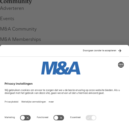
Community
Adverteren
Events
M&A Community
M&A Memberships
League Tables
M&A Magazine
Partners
Service & Contact
Contact
FAQ
Werken bij ons
Privacy Policy