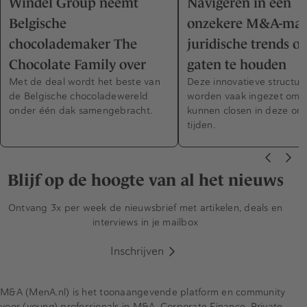
Windel Group neemt
Navigeren in een
Belgische
onzekere M&A-mark
chocolademaker The
juridische trends o
Chocolate Family over
gaten te houden
Met de deal wordt het beste van
Deze innovatieve structur
de Belgische chocoladewereld
worden vaak ingezet om d
onder één dak samengebracht.
kunnen closen in deze on
tijden.
Blijf op de hoogte van al het nieuws
Ontvang 3x per week de nieuwsbrief met artikelen, deals en
interviews in je mailbox
Inschrijven
M&A (MenA.nl) is het toonaangevende platform en community
voor (young) professionals in M&A, Corporate Finance, Private