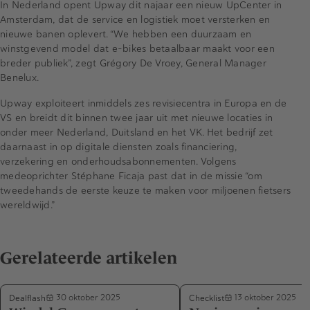
In Nederland opent Upway dit najaar een nieuw UpCenter in
Amsterdam, dat de service en logistiek moet versterken en
nieuwe banen oplevert. “We hebben een duurzaam en
winstgevend model dat e-bikes betaalbaar maakt voor een
breder publiek”, zegt Grégory De Vroey, General Manager
Benelux.
Upway exploiteert inmiddels zes revisiecentra in Europa en de
VS en breidt dit binnen twee jaar uit met nieuwe locaties in
onder meer Nederland, Duitsland en het VK. Het bedrijf zet
daarnaast in op digitale diensten zoals financiering,
verzekering en onderhoudsabonnementen. Volgens
medeoprichter Stéphane Ficaja past dat in de missie “om
tweedehands de eerste keuze te maken voor miljoenen fietsers
wereldwijd.”
Gerelateerde artikelen
Dealflash
Checklist
30 oktober 2025
13 oktober 2025