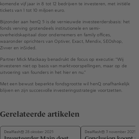
komende vijf jaar in 8 tot 12 bedrijven te investeren, met initiële
tickets van 1 tot 10 miljoen euro.
Bijzonder aan henQ 5 is de vernieuwde investeerdersbasis: het
fonds verving grotendeels institutionele en semi-
overheidskapitaal door ondernemers en family offices,
waaronder oprichters van Optiver, Exact, Mendix, SEOshop,
Zivver en inSided.
Partner Mick Mackaay benadrukt de focus op executie: “Wij
investeren niet op basis van marktvoorspellingen, maar op de
uitvoering van founders in het hier en nu.”
Met een bewust beperkte fonds­grootte wil henQ onafhankelijk
blijven en zijn succesvolle investeringsstrategie voortzetten.
Gerelateerde artikelen
Dealflash
Dealflash
28 oktober 2025
3 november 2025
Investeerder Main doet
Conclusion koopt n