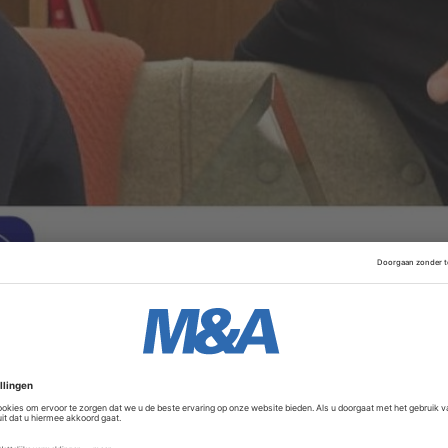
uropa om samen te werken met buitenlandse partijen en inve
met cybersecurity een Europese uitdaging is, en niet die 
oelichting.
Advertentie