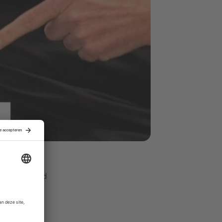
steerders,
van Nederland