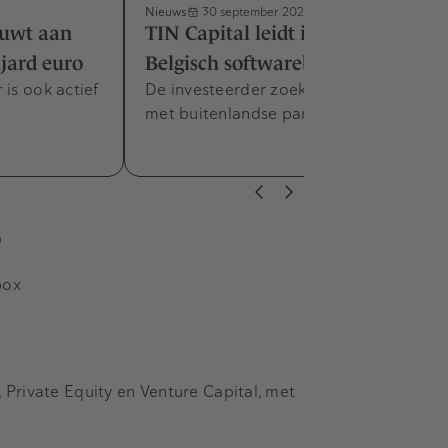
Nieuws
30 september 2025
ouwt aan
TIN Capital leidt investering in
jard euro
Belgisch softwarebedrijf
 is ook actief
De investeerder zoekt samenwerking
met buitenlandse partijen.
s
box
Private Equity en Venture Capital, met