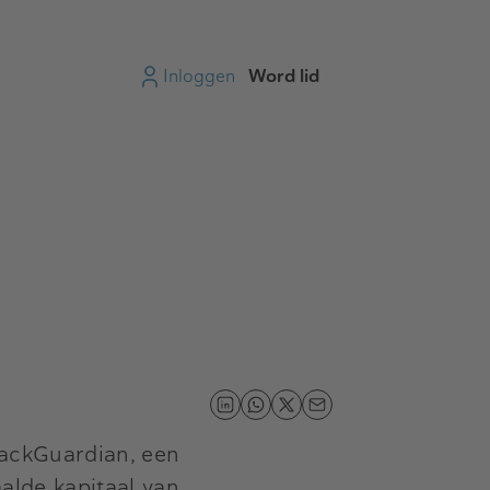
Inloggen
Word lid
tackGuardian, een
alde kapitaal van