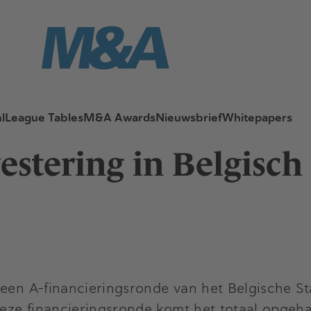
l
League Tables
M&A Awards
Nieuwsbrief
Whitepapers
vestering in Belgisch
 een A-financieringsronde van het Belgische S
deze financieringsronde komt het totaal opgeha