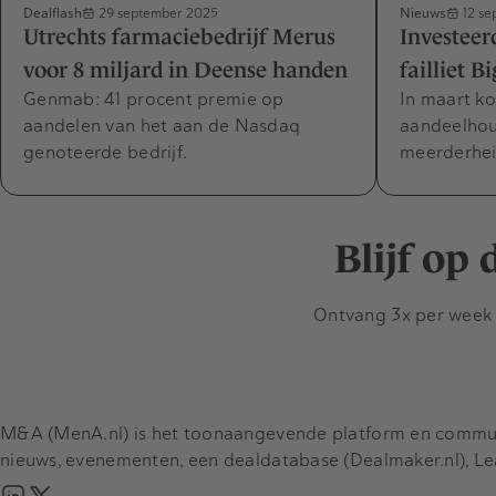
Dealflash
Nieuws
29 september 2025
12 se
Utrechts farmaciebedrijf Merus
Investeer
voor 8 miljard in Deense handen
failliet B
Genmab: 41 procent premie op
In maart k
aandelen van het aan de Nasdaq
aandeelhou
genoteerde bedrijf.
meerderhei
Blijf op
Ontvang 3x per week d
M&A (MenA.nl) is het toonaangevende platform en communit
nieuws, evenementen, een dealdatabase (Dealmaker.nl), L