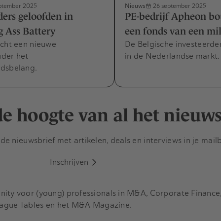
Nieuws
ptember 2025
26 september 2025
ders geloofden in
PE-bedrijf Apheon b
ig Ass Battery
een fonds van een mil
ocht een nieuwe
De Belgische investeerder
der het
in de Nederlandse markt.
dsbelang.
 de hoogte van al het nieuw
e nieuwsbrief met artikelen, deals en interviews in je mail
Inschrijven
y voor (young) professionals in M&A, Corporate Finance, 
eague Tables en het M&A Magazine.