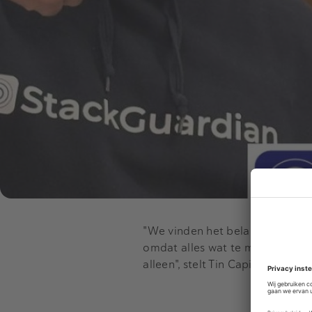
"We vinden het belangrijk in E
omdat alles wat te maken heeft 
alleen", stelt Tin Capital in een t