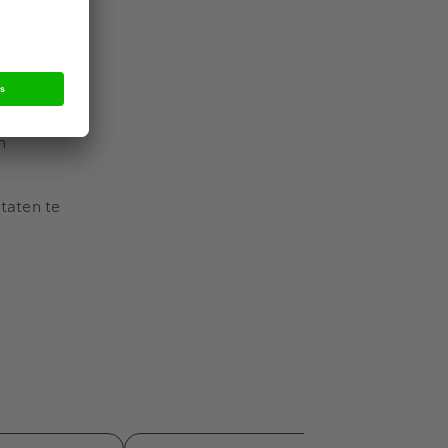
 uit
ring van het
nds. Op 31
re as Code
n
taten te