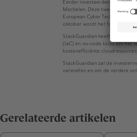
Eerder investeerden de Belgisc
Mechelen. Deze twee partijen d
European Cyber Tech Fund V. Dit 
oktober wordt het fonds geslot
StackGuardian heeft een Cloud 
(IaC) en no‑code tools om het v
kostenefficiënte cloudresources 
StackGuardian zal de investerin
versnellen en om de verdere on
Gerelateerde artikelen