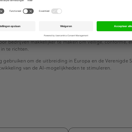
he partijen
Volt Ventures
en InvestLink in het softwarebedrijf
eden ook nu mee. Voor TIN Capital is h
et de vierde investe
jaar wil het bedrijf nog twee investeringen doen uit dit fo
en, met een
verwachte omvang van ruim 80 miljoen euro.
Orchestration Platform dat gebruikmaakt van Infrastructu
oor bedrijven makkelijker te maken om veilige, conforme, e
in te richten.
g gebruiken om de uitbreiding in Europa en de Verenigde S
twikkeling van de AI-mogelijkheden te stimuleren.