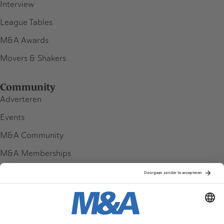
Interview
League Tables
M&A Awards
Movers & Shakers
Community
Adverteren
Events
M&A Community
M&A Memberships
League Tables
M&A Magazine
Partners