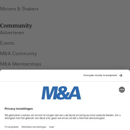
Movers & Shakers
Community
Adverteren
Events
M&A Community
M&A Memberships
League Tables
M&A Magazine
Partners
Service & Contact
Contact
FAQ