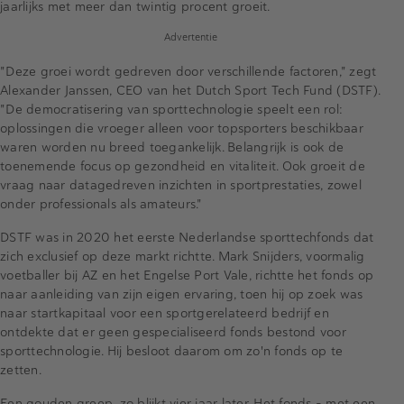
jaarlijks met meer dan twintig procent groeit.
Advertentie
"Deze groei wordt gedreven door verschillende factoren," zegt
Alexander Janssen, CEO van het Dutch Sport Tech Fund (DSTF).
"De democratisering van sporttechnologie speelt een rol:
oplossingen die vroeger alleen voor topsporters beschikbaar
waren worden nu breed toegankelijk. Belangrijk is ook de
toenemende focus op gezondheid en vitaliteit. Ook groeit de
vraag naar datagedreven inzichten in sportprestaties, zowel
onder professionals als amateurs."
DSTF was in 2020 het eerste Nederlandse sporttechfonds dat
zich exclusief op deze markt richtte. Mark Snijders, voormalig
voetballer bij AZ en het Engelse Port Vale, richtte het fonds op
naar aanleiding van zijn eigen ervaring, toen hij op zoek was
naar startkapitaal voor een sportgerelateerd bedrijf en
ontdekte dat er geen gespecialiseerd fonds bestond voor
sporttechnologie. Hij besloot daarom om zo'n fonds op te
zetten.
Een gouden greep, zo blijkt vier jaar later. Het fonds - met een