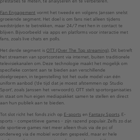
prestaties te meten, te analyseren en te verbeteren.
Fan Engagement
vormt het tweede en volgens Janssen snelst
groeiende segment. Het doel is om fans niet alleen tijdens
wedstrijden te betrekken, maar 24/7 met hen in contact te
blijven. Bijvoorbeeld via apps en platforms voor interactie met
fans, zoals live chats en polls.
Het derde segment is
OTT (Over The Top streaming)
. Dit betreft
het streamen van sportcontent via internet, buiten traditionele
televisiekanalen om. Deze technologie maakt het mogelijk om
specifieke content aan te bieden aan verschillende
doelgroepen, in tegenstelling tot het oude model van één
uniform aanbod ('de tijd dat je moest afstemmen op Studio
Sport', zoals Janssen het verwoordt). OTT stelt sportorganisaties
in staat om hun eigen mediapakket samen te stellen en direct
aan hun publiek aan te bieden.
Tot slot richt het fonds zich op
E-sports
en
Fantasy Sports
. E-
sports - competitieve games - zijn razend populair. Zelfs zo dat
de sportieve games niet meer alleen thuis via de pc of
onderweg via de mobiel worden gespeeld, maar er hele