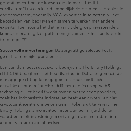
gepositioneerd om de kansen die de markt biedt te
verzilveren: "Ik waardeer de mogelijkheid om mee te draaien in
dat ecosysteem, door mijn M&A-expertise in te zetten bij het
beoordelen van bedrijven en samen te werken met andere
experts. Hoe mooi is het dat je vanuit de groep investeerders
kennis en ervaring kan putten om gezamenlijk het fonds verder
te brengen?!"
Succesvolle investeringen
De zorgvuldige selectie heeft
geleid tot een rijke portefeuille.
Een van de meest succesvolle bedrijven is The Binary Holdings
(TBH). Dit bedrijf met het hoofdkantoor in Dubai begon ooit als
een app gericht op fanengagement, maar heeft zich
ontwikkeld tot een fintechbedrijf met een focus op web3
technologie. Het bedrijf werkt samen met telecomproviders,
zoals het Indonesische Indosat, en heeft een crypto- en niet-
cryptobanklicentie om beloningen in tokens uit te keren. The
Binary Holdings is momenteel meer dan een miljard dollar
waard en heeft investeringen ontvangen van meer dan tien
andere venture-capitalfondsen.