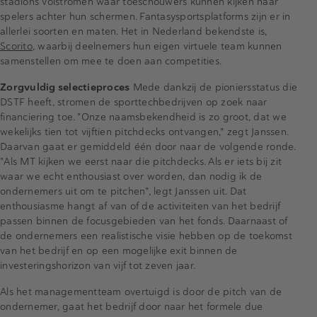
stadions volstromen waar toeschouwers kunnen kijken naar
spelers achter hun schermen. Fantasysportsplatforms zijn er in
allerlei soorten en maten. Het in Nederland bekendste is,
Scorito
, waarbij deelnemers hun eigen virtuele team kunnen
samenstellen om mee te doen aan competities.
Zorgvuldig selectieproces
Mede dankzij de pioniersstatus die
DSTF heeft, stromen de sporttechbedrijven op zoek naar
financiering toe. "Onze naamsbekendheid is zo groot, dat we
wekelijks tien tot vijftien pitchdecks ontvangen," zegt Janssen.
Daarvan gaat er gemiddeld één door naar de volgende ronde.
"Als MT kijken we eerst naar die pitchdecks. Als er iets bij zit
waar we echt enthousiast over worden, dan nodig ik de
ondernemers uit om te pitchen", legt Janssen uit. Dat
enthousiasme hangt af van of de activiteiten van het bedrijf
passen binnen de focusgebieden van het fonds. Daarnaast of
de ondernemers een realistische visie hebben op de toekomst
van het bedrijf en op een mogelijke exit binnen de
investeringshorizon van vijf tot zeven jaar.
Als het managementteam overtuigd is door de pitch van de
ondernemer, gaat het bedrijf door naar het formele due