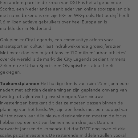
Een andere parel in de kroon van DSTF is het al genoemde
Scorito, een Nederlandse aanbieder van online sportspellen die
met name bekend is om zijn EK- en WK-pools. Het bedrijf heeft
1,6 miljoen actieve gebruikers over heel Europa en is
marktleider in Nederland.
Ook pionier City Legends, een communityplatform voor
straatsport en cultuur laat indrukwekkende groeicijfers zien.
Met meer dan een miljard fans en 150 miljoen ‘urban athletes’
over de wereld is de markt die City Legends bedient immens.
Zeker nu ze Urban Sports een Olympische statuur heeft
gekregen.
Toekomstplannen
Het huidige fonds van ruim 25 miljoen euro
nadert met achttien deelnemingen zijn geplande omvang van
twintig tot vijfentwintig investeringen. Voor nieuwe
investeringen betekent dit dat ze moeten passen binnen de
planning van het fonds. Wij zijn een fonds met een looptijd van
vijf tot zeven jaar. Alle nieuwe deelnemingen moeten de focus
hebben op een exit van binnen nu en drie jaar. Daarom
verwacht Janssen de komende tijd dat DSTF nog twee of drie
scaleups zal investeren. De resterende middelen zullen vooral