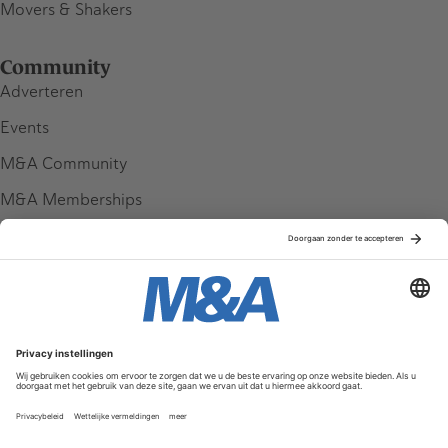
Movers & Shakers
Community
Adverteren
Events
M&A Community
M&A Memberships
League Tables
M&A Magazine
Partners
Service & Contact
Contact
FAQ