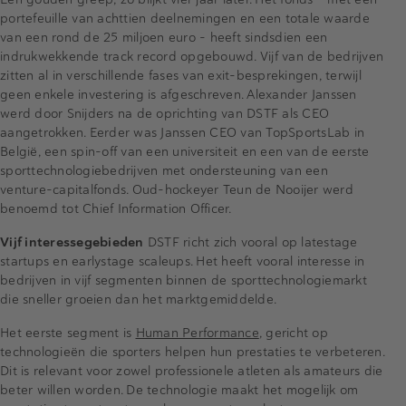
portefeuille van achttien deelnemingen en een totale waarde
van een rond de 25 miljoen euro - heeft sindsdien een
indrukwekkende track record opgebouwd. Vijf van de bedrijven
zitten al in verschillende fases van exit-besprekingen, terwijl
geen enkele investering is afgeschreven. Alexander Janssen
werd door Snijders na de oprichting van DSTF als CEO
aangetrokken. Eerder was Janssen CEO van TopSportsLab in
België, een spin-off van een universiteit en een van de eerste
sporttechnologiebedrijven met ondersteuning van een
venture-capitalfonds. Oud-hockeyer Teun de Nooijer werd
benoemd tot Chief Information Officer.
Vijf interessegebieden
DSTF richt zich vooral op latestage
startups en earlystage scaleups. Het heeft vooral interesse in
bedrijven in vijf segmenten binnen de sporttechnologiemarkt
die sneller groeien dan het marktgemiddelde.
Het eerste segment is
Human Performance
, gericht op
technologieën die sporters helpen hun prestaties te verbeteren.
Dit is relevant voor zowel professionele atleten als amateurs die
beter willen worden. De technologie maakt het mogelijk om