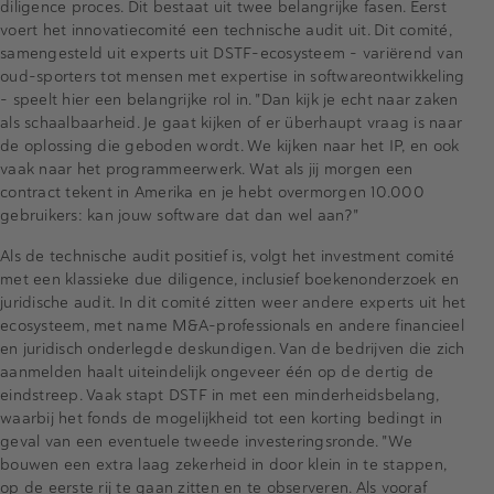
diligence proces. Dit bestaat uit twee belangrijke fasen. Eerst
voert het innovatiecomité een technische audit uit. Dit comité,
samengesteld uit experts uit DSTF-ecosysteem - variërend van
oud-sporters tot mensen met expertise in softwareontwikkeling
- speelt hier een belangrijke rol in. "Dan kijk je echt naar zaken
als schaalbaarheid. Je gaat kijken of er überhaupt vraag is naar
de oplossing die geboden wordt. We kijken naar het IP, en ook
vaak naar het programmeerwerk. Wat als jij morgen een
contract tekent in Amerika en je hebt overmorgen 10.000
gebruikers: kan jouw software dat dan wel aan?"
Als de technische audit positief is, volgt het investment comité
met een klassieke due diligence, inclusief boekenonderzoek en
juridische audit. In dit comité zitten weer andere experts uit het
ecosysteem, met name M&A-professionals en andere financieel
en juridisch onderlegde deskundigen. Van de bedrijven die zich
aanmelden haalt uiteindelijk ongeveer één op de dertig de
eindstreep. Vaak stapt DSTF in met een minderheidsbelang,
waarbij het fonds de mogelijkheid tot een korting bedingt in
geval van een eventuele tweede investeringsronde. "We
bouwen een extra laag zekerheid in door klein in te stappen,
op de eerste rij te gaan zitten en te observeren. Als vooraf