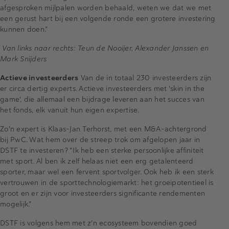
afgesproken mijlpalen worden behaald, weten we dat we met
een gerust hart bij een volgende ronde een grotere investering
kunnen doen."
Van links naar rechts: Teun de Nooijer, Alexander Janssen en
Mark Snijders
Actieve investeerders
Van de in totaal 230 investeerders zijn
er circa dertig experts. Actieve investeerders met 'skin in the
game', die allemaal een bijdrage leveren aan het succes van
het fonds, elk vanuit hun eigen expertise.
Zo'n expert is Klaas-Jan Terhorst, met een M&A-achtergrond
bij PwC. Wat hem over de streep trok om afgelopen jaar in
DSTF te investeren? "Ik heb een sterke persoonlijke affiniteit
met sport. Al ben ik zelf helaas niet een erg getalenteerd
sporter, maar wel een fervent sportvolger. Ook heb ik een sterk
vertrouwen in de sporttechnologiemarkt: het groeipotentieel is
groot en er zijn voor investeerders significante rendementen
mogelijk."
DSTF is volgens hem met z'n ecosysteem bovendien goed