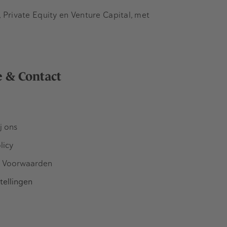
Private Equity en Venture Capital, met
e & Contact
j ons
licy
 Voorwaarden
tellingen