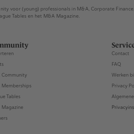
y voor (young) professionals in M&A, Corporate Finance, 
eague Tables en het M&A Magazine.
mmunity
Servic
rteren
Contact
ts
FAQ
 Community
Werken bi
 Memberships
Privacy Po
ue Tables
Algemene
 Magazine
Privacyins
ners