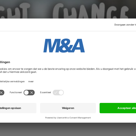
e ondersteunen is het nodig om meer voorraden op te bouwe
nkedIn
.
Advertentie
de-eigenaar worden van The Good Roll via crowdfunding. M
teerd in The Good Roll.