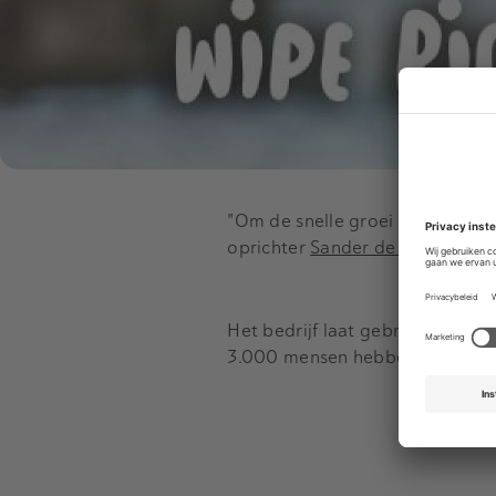
"Om de snelle groei in de UK t
oprichter
Sander de Klerk op Li
Het bedrijf laat gebruikers me
3.000 mensen hebben al geïnves