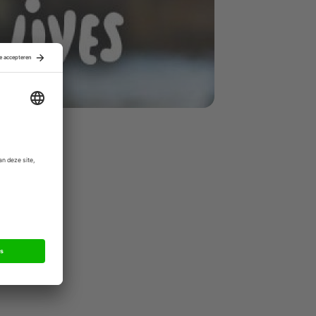
n", aldus
eer dan