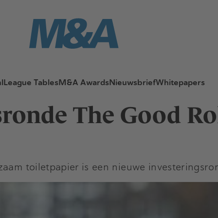
l
League Tables
M&A Awards
Nieuwsbrief
Whitepapers
sronde The Good Ro
zaam toiletpapier is een nieuwe investeringsro