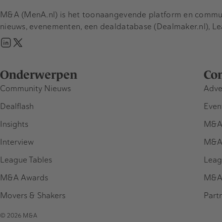
M&A (MenA.nl) is het toonaangevende platform en communit
nieuws, evenementen, een dealdatabase (Dealmaker.nl), L
Onderwerpen
Co
Community Nieuws
Adve
Dealflash
Even
Insights
M&A
Interview
M&A
League Tables
Leag
M&A Awards
M&A
Movers & Shakers
Part
© 2026 M&A