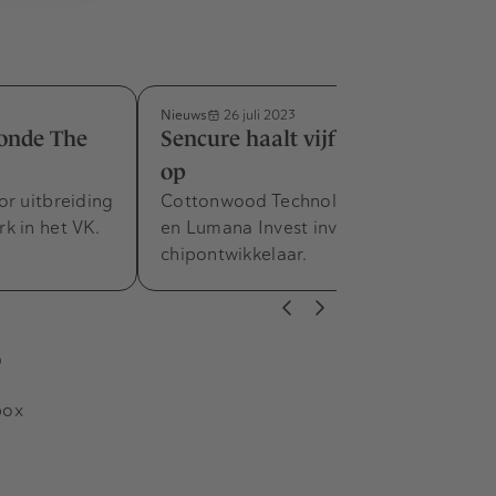
Nieuws
26 juli 2023
ronde The
Sencure haalt vijf euro miljoen
op
or uitbreiding
Cottonwood Technology Fund, NOM
k in het VK.
en Lumana Invest investeren in
chipontwikkelaar.
s
box