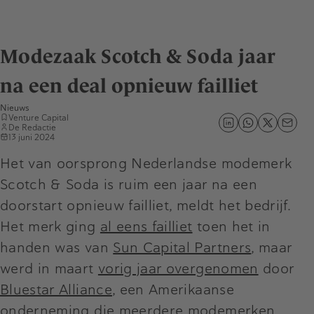
Modezaak Scotch & Soda jaar
na een deal opnieuw failliet
Nieuws
Venture Capital
De Redactie
13 juni 2024
Het van oorsprong Nederlandse modemerk
Scotch & Soda is ruim een jaar na een
doorstart opnieuw failliet, meldt het bedrijf.
Het merk ging
al eens failliet
toen het in
handen was van
Sun Capital Partners
, maar
werd in maart
vorig jaar overgenomen
door
Bluestar Alliance
, een Amerikaanse
onderneming die meerdere modemerken