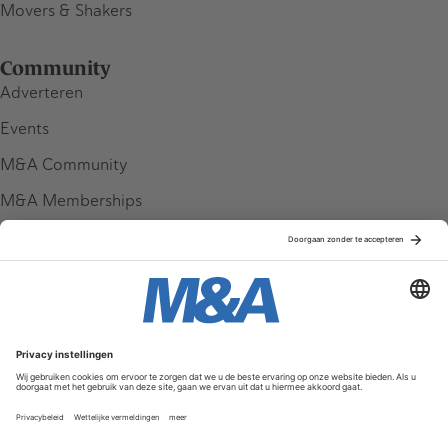
Movers & Shakers
Community
Adverteren
Events
M&A Community
M&A Memberships
League Tables
M&A Magazine
Partners
Service & Contact
Contact
FAQ