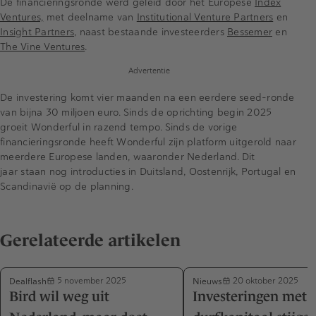
De financieringsronde werd geleid door het Europese
Index
Ventures,
met deelname van
Institutional Venture Partners
en
Insight Partners
, naast bestaande investeerders
Bessemer
en
The Vine Ventures
.
Advertentie
De investering komt vier maanden na een eerdere seed-ronde
van bijna 30 miljoen euro. Sinds de oprichting begin 2025
groeit Wonderful in razend tempo. Sinds de vorige
financieringsronde heeft Wonderful zijn platform uitgerold naar
meerdere Europese landen, waaronder Nederland. Dit
jaar staan nog introducties in Duitsland, Oostenrijk, Portugal en
Scandinavië op de planning.
Gerelateerde artikelen
Dealflash
Nieuws
5 november 2025
20 oktober 2025
Bird wil weg uit
Investeringen met