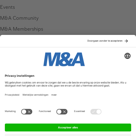
Events
M&A Community
M&A Memberships
League Tables
M&A Magazine
Partners
Service & Contact
Contact
FAQ
Werken bij ons
Privacy Policy
Algemene Voorwaarden