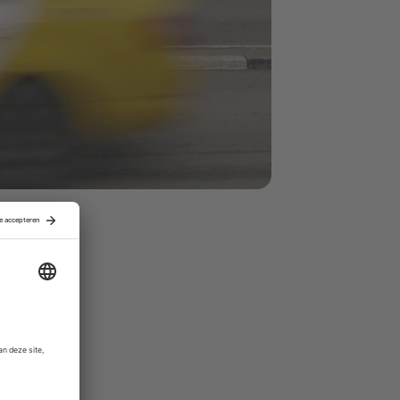
ft bijna
gelen
 dat blijft
tilliggen.
ort in de
aarborgen",