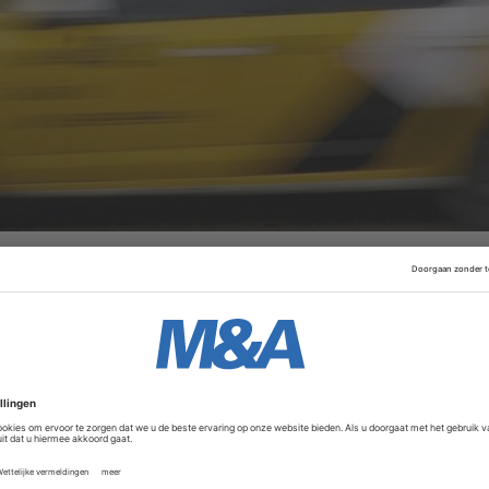
en en het aantal medewerkers verminderen. Het bedrijf hee
Het is niet bekend hoeveel daarvan door de nieuwe maatre
ing van de winkels, in maart, werd personeel doorbetaald en
jven dicht, ook blijft de import uit en export naar Rusland s
Advertentie
at producten die nu in Russische magazijnen liggen, binnenk
en klanten. "Om de noodzakelijke bedrijfsprocessen te w