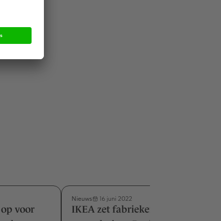
de hier
at het
Nieuws
16 juni 2022
 op voor
IKEA zet fabrieken en