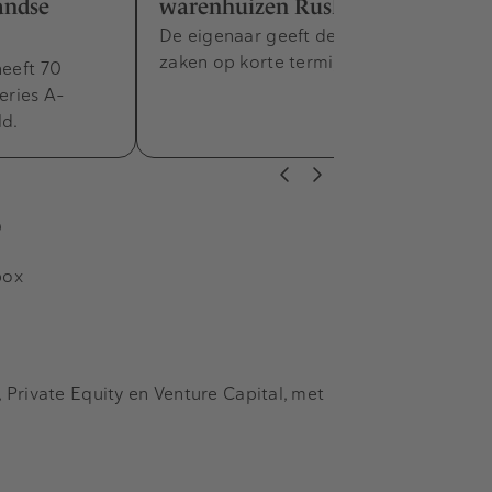
andse
warenhuizen Rusland te koop
De eigenaar geeft de hoop op dat de
zaken op korte termijn hervat worden.
heeft 70
eries A-
ld.
s
box
Private Equity en Venture Capital, met