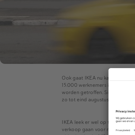
Ook gaat IKEA nu kantoren sluit
15.000 werknemers in Rusland. 
worden getroffen. Sinds de sluit
zo tot eind augustus. Winkels bli
IKEA leek er wel op te wijzen d
verkoop gaan voor medewerkers 