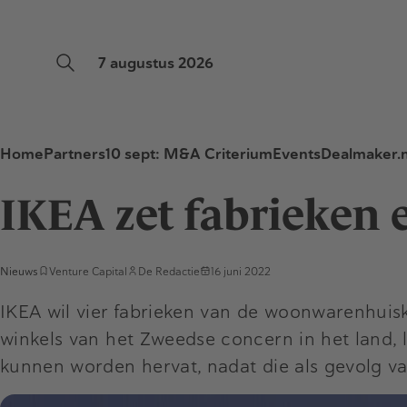
7 augustus 2026
Home
Partners
10 sept: M&A Criterium
Events
Dealmaker.n
IKEA zet fabrieken
Nieuws
Venture Capital
De Redactie
16 juni 2022
IKEA wil vier fabrieken van de woonwarenhuisk
winkels van het Zweedse concern in het land, 
kunnen worden hervat, nadat die als gevolg va