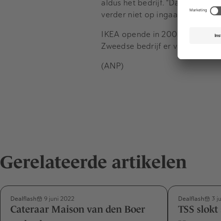
aldus het bedrijf. "Data worden
verder niet op ingaan.
IKEA opende in 2000 zijn eerste
Zweedse bedrijf er veertien wi
(ANP)
Gerelateerde artikelen
Dealflash
Dealflash
9 juni 2022
3 j
Cateraar Maison van den Boer
TSS slokt