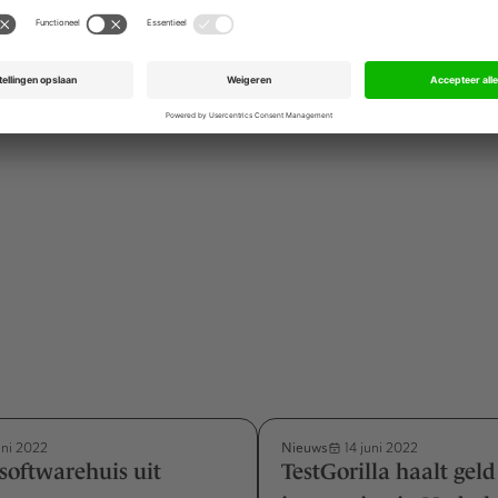
 binnenkort bekendgemaakt." De Russische tak van IKEA wil
 winkel in Rusland en heeft er nu zeventien winkels. Ook ba
nkelcentra uit, die onder de naam MEGA opereren.
Nieuws
uni 2022
14 juni 2022
 softwarehuis uit
TestGorilla haalt geld