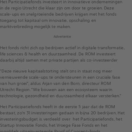
Het Participatiefonds investeert in innovatieve ondernemingen
in de regio Utrecht die klaar zijn om door te groeien. Deze
scale-ups en snelgroeiende bedrijven krijgen met het fonds
toegang tot kapitaal om innovatie, opschaling en
marktverbreding mogelijk te maken.
Advertentie
Het fonds richt zich op bedrijven actief in digitale transformatie,
life sciences & health en duurzaamheid. De ROM investeert
daarbij altijd samen met private partijen als co-investeerder
“Deze nieuwe kapitaalstorting stelt ons in staat nog meer
vernieuwende scale-ups te ondersteunen in een cruciale fase
van hun groei", aldus Arjan van den Born, directeur ROM
Utrecht Region. "We bouwen aan een ecosysteem waarin
technologie, gezondheid en duurzaamheid elkaar versterken.”
Het Participatiefonds heeft in de eerste 5 jaar dat de ROM
bestaat, zo'n 31 investeringen gedaan in bijna 20 bedrijven. Het
investeringsbudget is verdeeld over het Participatiefonds, het
Startup Innovatie Fonds, het Vroege Fase Fonds en het
inmiddels uitgeïnvesteerde Proof of Concept-fonds.