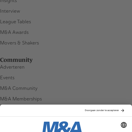
Insights
Interview
League Tables
M&A Awards
Movers & Shakers
Community
Adverteren
Events
M&A Community
M&A Memberships
League Tables
M&A Magazine
Partners