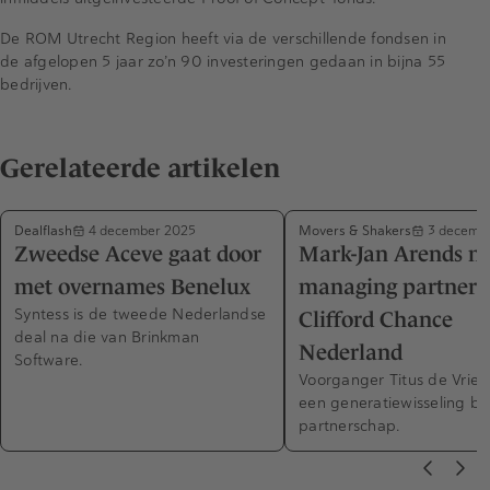
De ROM Utrecht Region heeft via de verschillende fondsen in
de afgelopen 5 jaar zo’n 90 investeringen gedaan in bijna 55
bedrijven.
Gerelateerde artikelen
Dealflash
Movers & Shakers
4 december 2025
3 decemb
Zweedse Aceve gaat door
Mark-Jan Arends n
met overnames Benelux
managing partner
Syntess is de tweede Nederlandse
Clifford Chance
deal na die van Brinkman
Nederland
Software.
Voorganger Titus de Vries
een generatiewisseling bi
partnerschap.