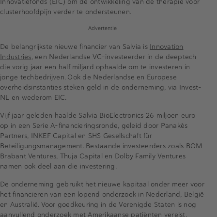
Innovatiefonds (EIC) om de ontwikkeling van de therapie voor
clusterhoofdpijn verder te ondersteunen.
Advertentie
De belangrijkste nieuwe financier van Salvia is
Innovation
Industries
, een Nederlandse VC-investeerder in de deeptech
die vorig jaar een half miljard ophaalde om te investeren in
jonge techbedrijven. Ook de Nederlandse en Europese
overheidsinstanties steken geld in de onderneming, via Invest-
NL en wederom EIC.
Vijf jaar geleden haalde Salvia
BioElectronics 26 miljoen euro
op in een Serie A-financieringsronde, geleid door
Panakès
Partners, INKEF Capital en SHS Gesellschaft für
Beteiligungsmanagement.
Bestaande investeerders zoals BOM
Brabant Ventures, Thuja Capital en Dolby Family Ventures
namen ook deel aan die investering.
De onderneming gebruikt het nieuwe kapitaal onder meer voor
het financieren van een lopend onderzoek in Nederland, België
en Australië. Voor goedkeuring in de Verenigde Staten is nog
aanvullend onderzoek met Amerikaanse patiënten vereist.