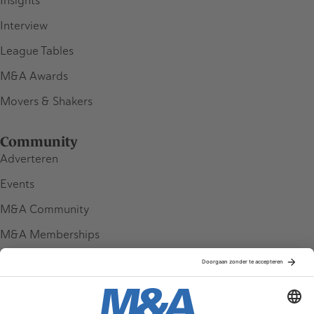
Insights
Interview
League Tables
M&A Awards
Movers & Shakers
Community
Adverteren
Events
M&A Community
M&A Memberships
League Tables
M&A Magazine
Partners