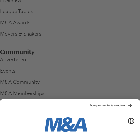
Interview
League Tables
M&A Awards
Movers & Shakers
Community
Adverteren
Events
M&A Community
M&A Memberships
League Tables
M&A Magazine
Partners