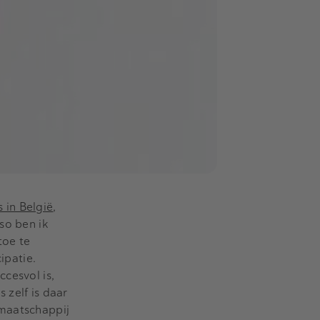
 in België
,
eso ben ik
toe te
ipatie.
cesvol is,
 zelf is daar
-maatschappij