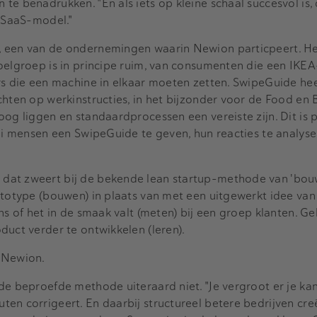
e benadrukken. "En als iets op kleine schaal succesvol is, 
t SaaS-model."
 een van de ondernemingen waarin Newion particpeert. Het
oelgroep is in principe ruim, van consumenten die een IKEA
rs die een machine in elkaar moeten zetten. SwipeGuide hee
chten op werkinstructies, in het bijzonder voor de Food en
oog liggen en standaardprocessen een vereiste zijn. Dit is
lei mensen een SwipeGuide te geven, hun reacties te analys
dat zweert bij de bekende lean startup-methode van 'b
ototype (bouwen) in plaats van met een uitgewerkt idee van
ns of het in de smaak valt (meten) bij een groep klanten. Ge
duct verder te ontwikkelen (leren).
n Newion.
de beproefde methode uiteraard niet. "Je vergroot er je ka
en corrigeert. En daarbij structureel betere bedrijven cre