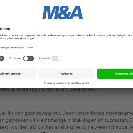
j dat niet zijn, zullen we niet in hem geïnteresseerd zijn."
oral bedrijven die nog in een vroege fase zitten behoefte,
ijn ondernemers vaak enorm gebaat bij een gestructureerde 
ger plan te brengen. Andere zaken zijn natuurlijk ook belan
eeft een goede ondernemer." En geld? "Ook belangrijk, maar 
 vermogen niet."
analytische vermogen en een gestructureerde groeistrategie
menten richt, moet het grotendeels hebben van marketing. 
recht. In de B2B-markt wel, want daar kun je veel makkelijk
verschillende segmenten apart benaderen. "
t, blijkt dan gaandeweg wel. Door verschillende marktsegm
n getrokken uit kleinschalige mislukkingen en successen. 
etest' worden, als om het analytische, bijna wetenschappelij