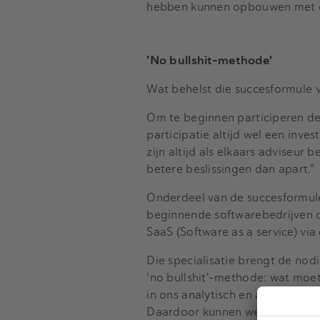
hebben kunnen opbouwen met ee
'No bullshit-methode'
Wat behelst die succesformule
Om te beginnen participeren de 
participatie altijd wel een inv
zijn altijd als elkaars adviseur
betere beslissingen dan apart."
Onderdeel van de succesformule
beginnende softwarebedrijven d
SaaS (Software as a service) vi
Die specialisatie brengt de nod
'no bullshit'-methode: wat moet
in ons analytisch en adviseren
Daardoor kunnen we als klankbo