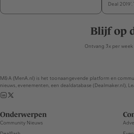
Deal 2019’.
Blijf op
Ontvang 3x per week d
M&A (MenA.nl) is het toonaangevende platform en communit
nieuws, evenementen, een dealdatabase (Dealmaker.nl), L
Onderwerpen
Co
Community Nieuws
Adve
Dealflash
Even