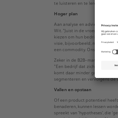
te luisteren en te leren. Mocht hi
Hoger plan
Aan analyse en advies hebben vo
Wit. "Juist in de vroege fase z
kiezen om hun bedrijf op een ho
visie, bijvoorbeeld, maar die h
een commodity. Ons analytisch
Zeker in de B2B-markt zijn een 
"Een bedrijf dat zich op consu
komt daar minder goed tot zijn 
segmenteren en vervolgens de 
Vallen en opstaan
Of een product potentieel heef
benaderen, kunnen lessen worde
spreekt van 'hypotheses', die 'g