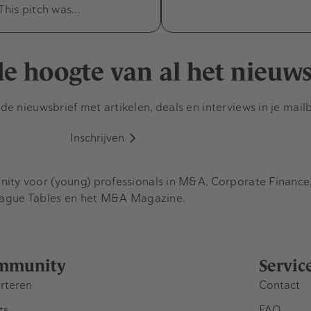
 This pitch was…
 de hoogte van al het nieuw
e nieuwsbrief met artikelen, deals en interviews in je mail
Inschrijven
y voor (young) professionals in M&A, Corporate Finance, 
eague Tables en het M&A Magazine.
mmunity
Servic
rteren
Contact
ts
FAQ