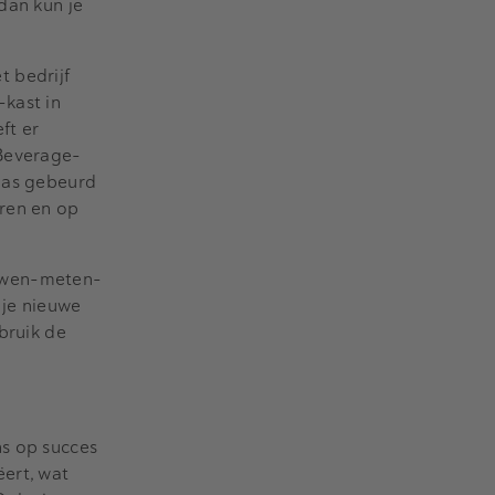
dan kun je
 bedrijf
-kast in
ft er
 Beverage-
 pas gebeurd
eren en op
ouwen-meten-
 je nieuwe
bruik de
ns op succes
ëert, wat