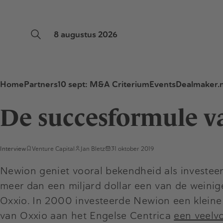
8 augustus 2026
Home
Partners
10 sept: M&A Criterium
Events
Dealmaker.n
De succesformule v
Interview
Venture Capital
Jan Bletz
31 oktober 2019
Newion geniet vooral bekendheid als investeerd
meer dan een miljard dollar een van de weinig
Oxxio. In 2000 investeerde Newion een kleine 
van Oxxio aan het Engelse Centrica
een veelv