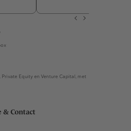
s
box
Private Equity en Venture Capital, met
e & Contact