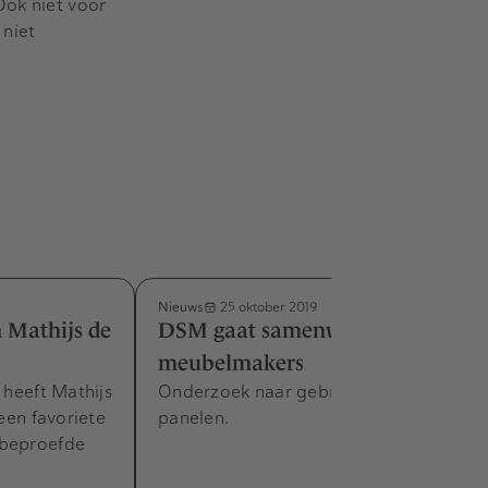
Ook niet voor
 niet
Nieuws
25 oktober 2019
 Mathijs de
DSM gaat samenwerken met
meubelmakers
 heeft Mathijs
Onderzoek naar gebruik circulaire
 een favoriete
panelen.
 beproefde