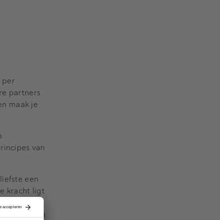
 per
re partners
men maak je
p
rincipes van
liefste een
 kracht ligt
-software.
reid zijn om