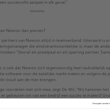
n succesvolle aanpak in elk geval."
Advertentie
 van Newion dan precies?
partners van Newion altijd in teamverband. Uiteraard is er
esteringsmanager die eindverantwoordelijke is, maar de ande
 betrokken: "Vooral als praatpaal en als sparring partner. Sa
 is ook dat Newion zich tegenwoordig heel nadrukkelijk o
ie software voor de zakelijke markt maken en volgens de p
a de cloud aan de man brengen.
ige voordelen met zich mee, zegt De Wit. "Wij hanteren het 
 er gebeuren om van een bedrijf een succes te maken? Onze
d vermogen en product- en marktkennis als het gaat om B2B
rd van de ondernemer optreden. Uiteraard moet hij wel be