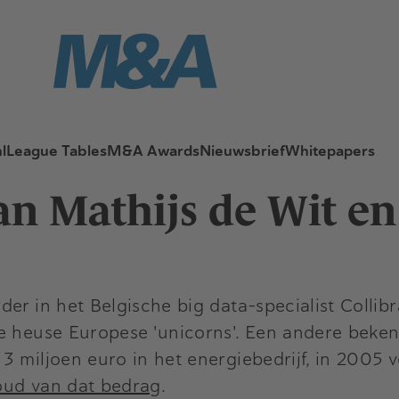
l
League Tables
M&A Awards
Nieuwsbrief
Whitepapers
an Mathijs de Wit e
er in het Belgische big data-specialist Collib
e heuse Europese 'unicorns'. Een andere bekend
3 miljoen euro in het energiebedrijf, in 2005 
oud van dat bedrag
.