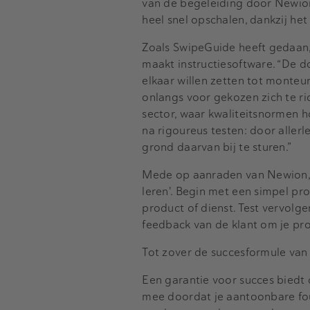
van de begeleiding door Newion t
heel snel opschalen, dankzij he
Zoals SwipeGuide heeft gedaan,
maakt instructiesoftware. “De d
elkaar willen zetten tot monteu
onlangs voor gekozen zich te ri
sector, waar kwaliteitsnormen h
na rigoureus testen: door aller
grond daarvan bij te sturen.”
Mede op aanraden van Newion, 
leren'. Begin met een simpel pr
product of dienst. Test vervolge
feedback van de klant om je pro
Tot zover de succesformule va
Een garantie voor succes biedt 
mee doordat je aantoonbare fout