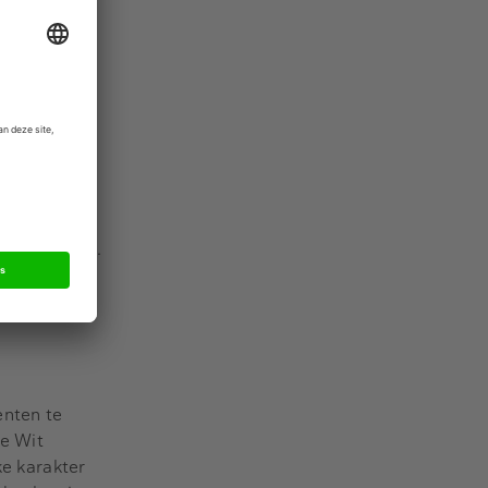
 aldus De
aanpak te
grijk. Een
geld is toch
 belangrijk.
Onze kracht
er
enten te
De Wit
ke karakter