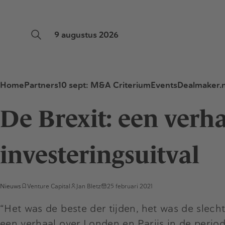
9 augustus 2026
Home
Partners
10 sept: M&A Criterium
Events
Dealmaker.n
De Brexit: een verh
investeringsuitval
Nieuws
Venture Capital
Jan Bletz
25 februari 2021
“Het was de beste der tijden, het was de slecht
een verhaal over Londen en Parijs in de perio