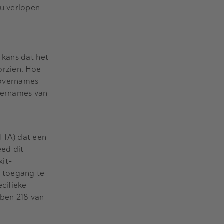
ou verlopen
.
 kans dat het
orzien. Hoe
 overnames
overnames van
FIA) dat een
eed dit
xit-
m toegang te
cifieke
bben 218 van