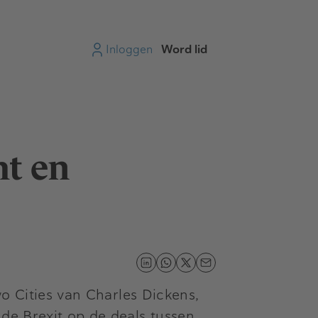
Inloggen
Word lid
ht en
wo Cities van Charles Dickens,
 de Brexit op de deals tussen