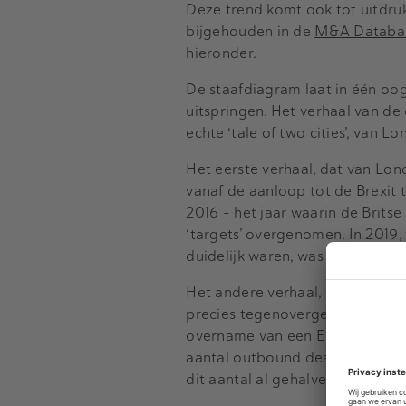
Deze trend komt ook tot uitdruk
bijgehouden in de
M&A Databan
hieronder.
De staafdiagram laat in één oog
uitspringen. Het verhaal van de
echte ‘tale of two cities’, van
Het eerste verhaal, dat van Lon
vanaf de aanloop tot de Brexit
2016 – het jaar waarin de Brits
‘targets’ overgenomen. In 2019
duidelijk waren, was het aantal
Het andere verhaal, dat van Ams
precies tegenovergesteld is aan
overname van een Engels bedrijf
aantal outbound deals – 22 – z
dit aantal al gehalveerd, en daa