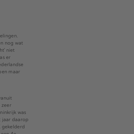
elingen.
en nog wat
t’ niet
as er
ederlandse
doen maar
vanuit
 zeer
ninkrijk was
t jaar daarop
K gekelderd
 een 4e