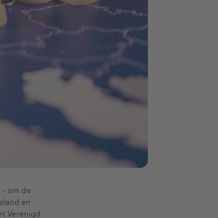
 – om de
eland en
et Verenigd