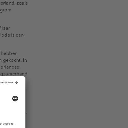
erland, zoals
agram
 jaar
iode is een
n hebben
 gekocht. In
derlandse
langzamerhand
al dat
ijen in een
6 kon het
r daarop was
 in 2018 na.