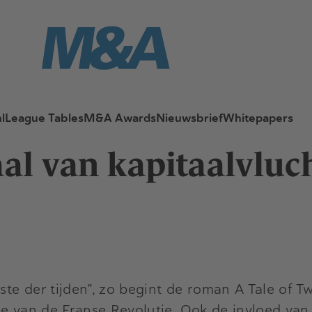
l
League Tables
M&A Awards
Nieuwsbrief
Whitepapers
aal van kapitaalvluc
ste der tijden”, zo begint de roman A Tale of T
de van de Franse Revolutie. Ook de invloed van