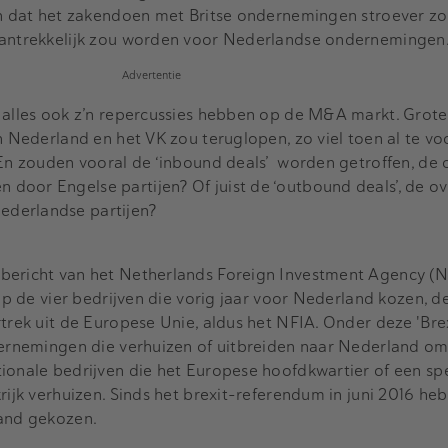
den dat het zakendoen met Britse ondernemingen stroever z
 aantrekkelijk zou worden voor Nederlandse ondernemingen
Advertentie
 alles ook z’n repercussies hebben op de M&A markt. Grote
n Nederland en het VK zou teruglopen, zo viel toen al te vo
? En zouden vooral de ‘inbound deals’ worden getroffen, de
door Engelse partijen? Of juist de ‘outbound deals’, de 
ederlandse partijen?
bericht van het Netherlands Foreign Investment Agency (N
 op de vier bedrijven die vorig jaar voor Nederland kozen, d
rtrek uit de Europese Unie, aldus het NFIA. Onder deze 'Bre
ndernemingen die verhuizen of uitbreiden naar Nederland o
ionale bedrijven die het Europese hoofdkwartier of een spe
rijk verhuizen. Sinds het brexit-referendum in juni 2016 he
land gekozen.