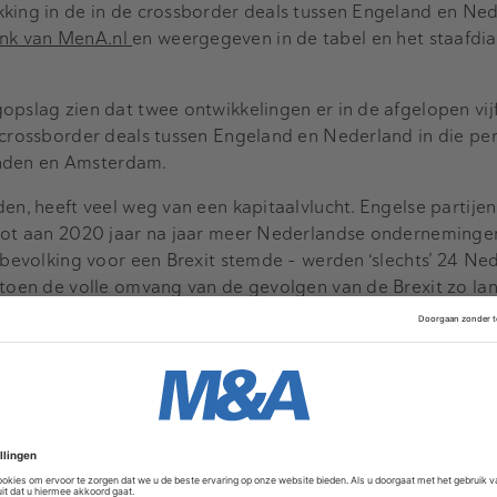
king in de in de crossborder deals tussen Engeland en Ned
k van MenA.nl
en weergegeven in de tabel en het staafdi
opslag zien dat twee ontwikkelingen er in de afgelopen vijf
 crossborder deals tussen Engeland en Nederland in die per
 Londen en Amsterdam.
den, heeft veel weg van een kapitaalvlucht. Engelse partije
 tot aan 2020 jaar na jaar meer Nederlandse ondernemingen
e bevolking voor een Brexit stemde – werden ‘slechts’ 24 Ne
, toen de volle omvang van de gevolgen van de Brexit zo 
 inbound deals opgelopen tot 54.
terdam, gaat eerder over een investeringsuitval. Een verha
 het verhaal van Londen: de interesse van Nederlandse part
 is in de periode 2016-2019 duidelijk teruggelopen. In 201
ich nog aardig meten met het aantal inbound deals. Het jaa
rna is het alleen maar teruggelopen, op een kleine opleving