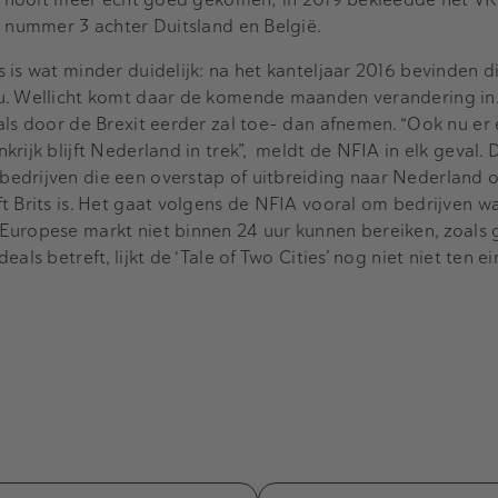
K nummer 3 achter Duitsland en België.
 is wat minder duidelijk: na het kanteljaar 2016 bevinden d
u. Wellicht komt daar de komende maanden verandering in. 
als door de Brexit eerder zal toe- dan afnemen. “Ook nu er 
rijk blijft Nederland in trek”, meldt de NFIA in elk geval. 
edrijven die een overstap of uitbreiding naar Nederland 
t Brits is. Het gaat volgens de NFIA vooral om bedrijven w
Europese markt niet binnen 24 uur kunnen bereiken, zoals 
als betreft, lijkt de ‘Tale of Two Cities’ nog niet niet ten 