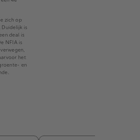
ie zich op
Duidelijk is
een deal is
De NFIA is
overwegen,
aarvoor het
groente- en
einde.