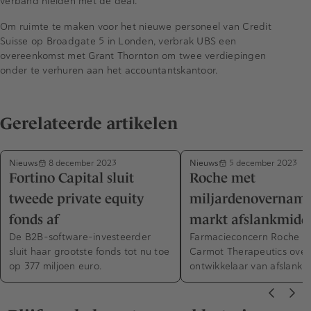
verband hielden met de deal.
Om ruimte te maken voor het nieuwe personeel van Credit
Suisse op Broadgate 5 in Londen, verbrak UBS een
overeenkomst met Grant Thornton om twee verdiepingen
onder te verhuren aan het accountantskantoor.
Gerelateerde artikelen
Nieuws
Nieuws
8 december 2023
5 december 2023
Fortino Capital sluit
Roche met
tweede private equity
miljardenovernam
fonds af
markt afslankmidd
De B2B-software-investeerder
Farmacieconcern Roche n
sluit haar grootste fonds tot nu toe
Carmot Therapeutics over
op 377 miljoen euro.
ontwikkelaar van afslankm