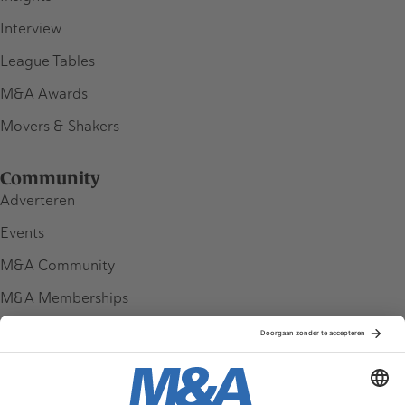
Interview
League Tables
M&A Awards
Movers & Shakers
Community
Adverteren
Events
M&A Community
M&A Memberships
League Tables
M&A Magazine
Partners